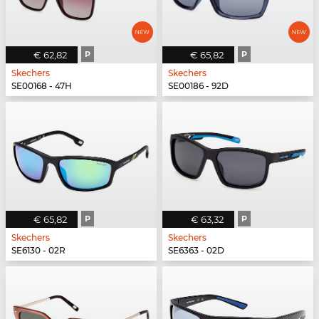
€ 62,82
P
€ 65,82
P
Skechers
Skechers
SE00168 - 47H
SE00186 - 92D
€ 65,82
P
€ 63,32
P
Skechers
Skechers
SE6130 - 02R
SE6363 - 02D