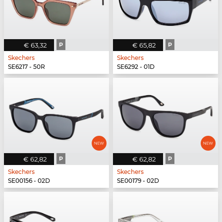
€ 63,32
P
€ 65,82
P
Skechers
Skechers
SE6217 - 50R
SE6292 - 01D
€ 62,82
P
€ 62,82
P
Skechers
Skechers
SE00156 - 02D
SE00179 - 02D