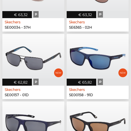
€ 63,32
P
€ 63,32
P
Skechers
Skechers
SE00034 - 57H
SE6365 - 02H
€ 62,82
P
€ 65,82
P
Skechers
Skechers
SE00157 - 01D
SE00158 - 91D