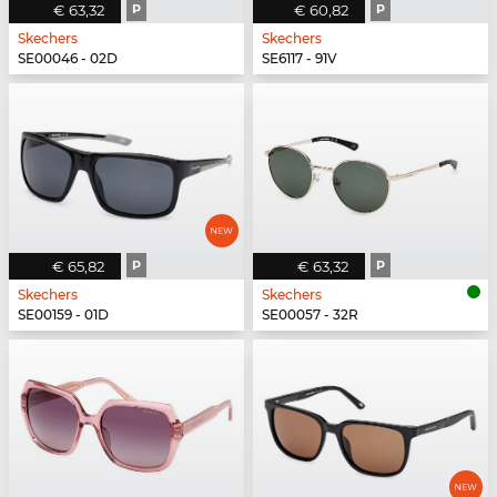
€ 63,32
P
€ 60,82
P
Skechers
Skechers
SE00046 - 02D
SE6117 - 91V
€ 65,82
P
€ 63,32
P
Skechers
Skechers
SE00159 - 01D
SE00057 - 32R