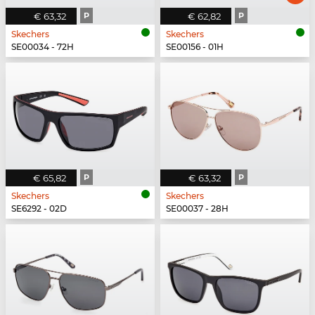
€ 63,32
P
€ 62,82
P
Skechers
Skechers
SE00034 - 72H
SE00156 - 01H
€ 65,82
P
€ 63,32
P
Skechers
Skechers
SE6292 - 02D
SE00037 - 28H