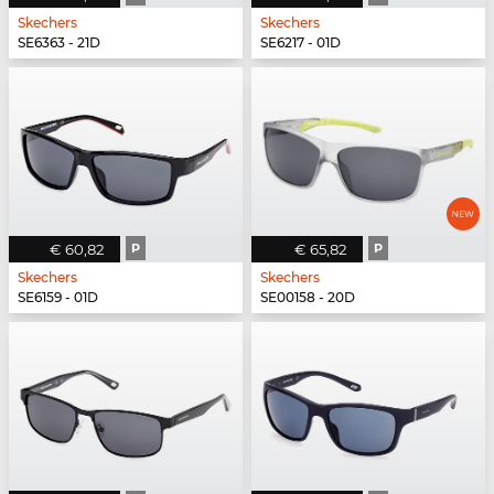
Skechers
Skechers
SE6363 - 21D
SE6217 - 01D
€ 60,82
P
€ 65,82
P
Skechers
Skechers
SE6159 - 01D
SE00158 - 20D