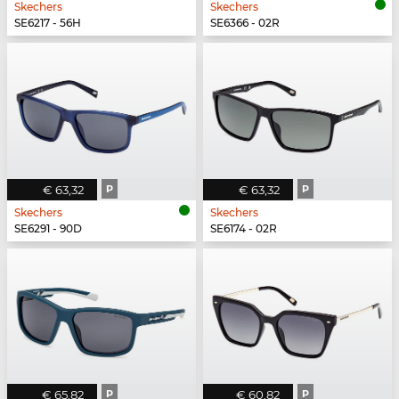
Skechers
Skechers
SE6217 - 56H
SE6366 - 02R
€ 63,32
P
€ 63,32
P
Skechers
Skechers
SE6291 - 90D
SE6174 - 02R
€ 65,82
P
€ 60,82
P