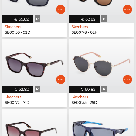
€ 65,82
P
€ 62,82
P
Skechers
Skechers
SE00159 - 92D
SE00178 - 02H
€ 62,82
P
€ 60,82
P
Skechers
Skechers
SE00172 - 71D
SE00155 - 29D