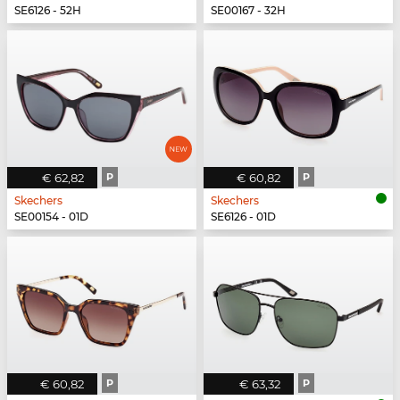
SE6126 - 52H
SE00167 - 32H
€ 62,82
P
€ 60,82
P
Skechers
Skechers
SE00154 - 01D
SE6126 - 01D
€ 60,82
P
€ 63,32
P