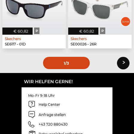
€ 60,82
P
€ 60,82
P
Skechers
Skechers
SE6117 - 01D
SE00026 - 26R
›
1
/3
WIR HELFEN GERNE!
Mo-Fr 9-18 Uhr
Help Center
Anfrage stellen
+43 720 880430