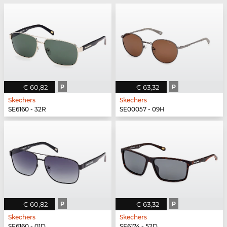
€ 60,82
P
€ 63,32
P
Skechers
Skechers
SE6160 - 32R
SE00057 - 09H
€ 60,82
P
€ 63,32
P
Skechers
Skechers
SE6160 - 01D
SE6174 - 52D