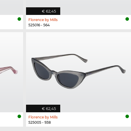
€ 62,45
Florence by Mills
525016 - 564
€ 62,45
Florence by Mills
525005 - 938