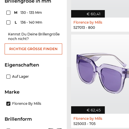
Brillengröße in mm
M
130 - 135 Mm
€ 60,41
L
136 - 140 Mm
Florence by Mills
527013 - 800
Kennst Du Deine Brillengröße
noch nicht?
RICHTIGE GRÖSSE FINDEN
Eigenschaften
Auf Lager
Marke
Florence By Mills
€ 62,45
Florence by Mills
Brillenform
525003 - 705