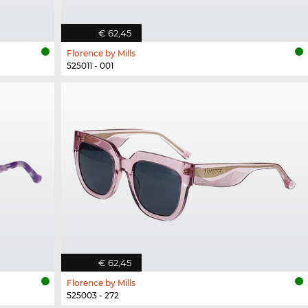
€ 62,45
Florence by Mills
525011 - 001
€ 62,45
Florence by Mills
525003 - 272