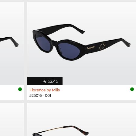
€ 62,45
Florence by Mills
525016 - 001