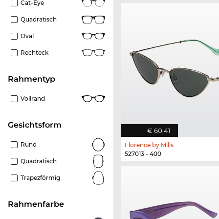
Cat-Eye
Quadratisch
Oval
Rechteck
Rahmentyp
Vollrand
Gesichtsform
€ 60,41
Rund
Florence by Mills
527013 - 400
Quadratisch
Trapezförmig
Rahmenfarbe