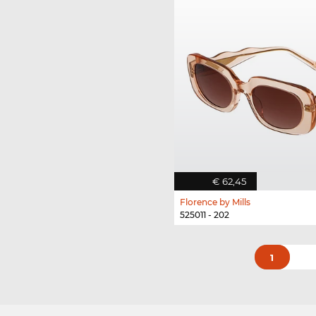
€ 62,45
Florence by Mills
525011 - 202
1