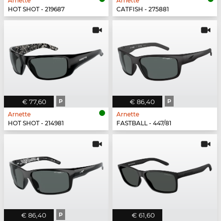
Arnette
Arnette
HOT SHOT - 219687
CATFISH - 275881
€ 77,60
P
€ 86,40
P
Arnette
Arnette
HOT SHOT - 214981
FASTBALL - 447/81
€ 86,40
P
€ 61,60