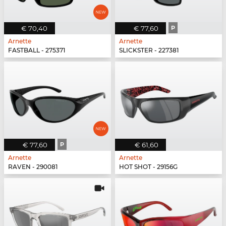
€ 70,40
€ 77,60
P
Arnette
Arnette
FASTBALL - 275371
SLICKSTER - 227381
€ 77,60
P
€ 61,60
Arnette
Arnette
RAVEN - 290081
HOT SHOT - 29156G