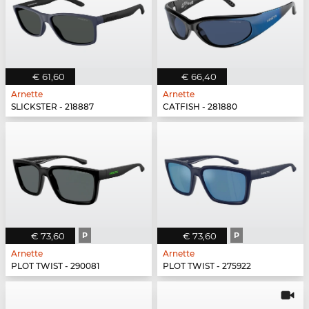
€ 61,60
€ 66,40
Arnette
Arnette
SLICKSTER - 218887
CATFISH - 281880
€ 73,60
P
€ 73,60
P
Arnette
Arnette
PLOT TWIST - 290081
PLOT TWIST - 275922