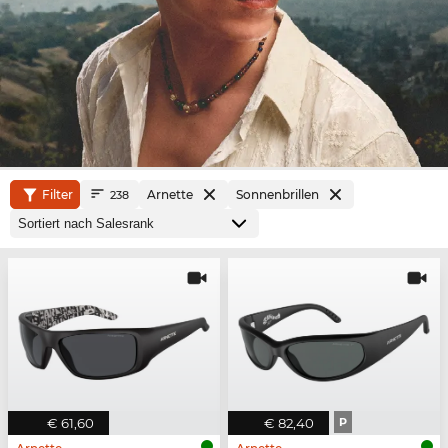
Filter
Arnette
Sonnenbrillen
238
€ 61,60
€ 82,40
P