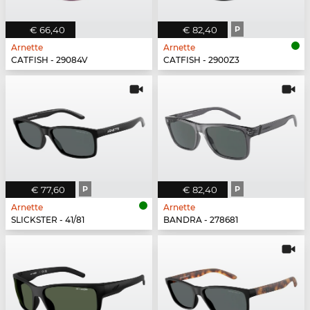
€ 66,40
€ 82,40
P
Arnette
Arnette
CATFISH - 29084V
CATFISH - 2900Z3
€ 77,60
P
€ 82,40
P
Arnette
Arnette
SLICKSTER - 41/81
BANDRA - 278681