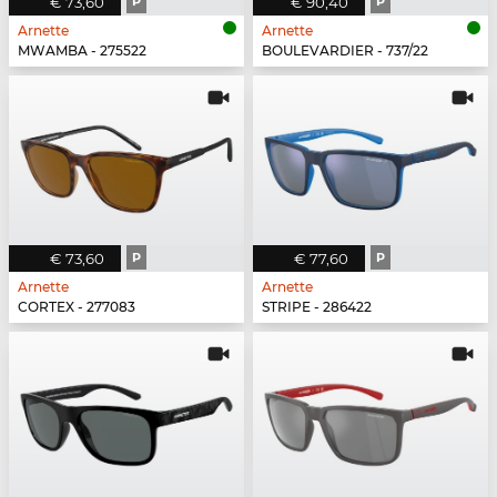
€ 73,60
P
€ 90,40
P
Arnette
Arnette
MWAMBA - 275522
BOULEVARDIER - 737/22
€ 73,60
P
€ 77,60
P
Arnette
Arnette
CORTEX - 277083
STRIPE - 286422