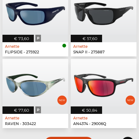
€ 73,60
P
€ 57,60
Arnette
Arnette
FLIPSIDE - 275922
SNAP II - 275887
€ 77,60
P
€ 50,84
Arnette
Arnette
RAVEN - 303422
AN4374 - 29006Q