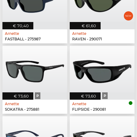
€ 70,40
€ 61,60
Arnette
Arnette
FASTBALL - 275987
RAVEN - 290071
€ 73,60
P
€ 73,60
P
Arnette
Arnette
SOKATRA - 275881
FLIPSIDE - 290081