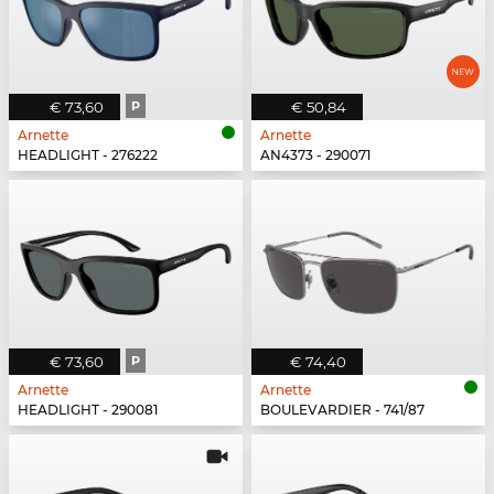
€ 73,60
P
€ 50,84
Arnette
Arnette
HEADLIGHT - 276222
AN4373 - 290071
€ 73,60
P
€ 74,40
Arnette
Arnette
HEADLIGHT - 290081
BOULEVARDIER - 741/87