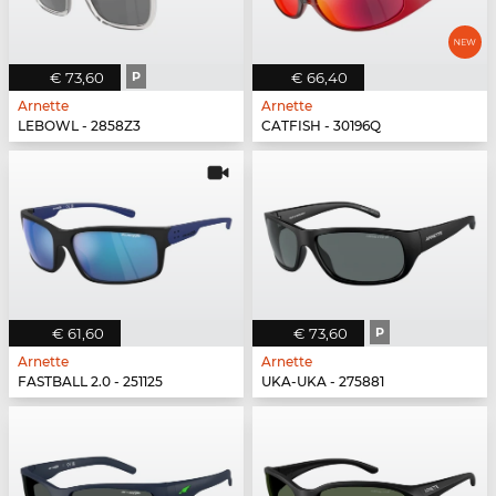
€ 73,60
P
€ 66,40
Arnette
Arnette
LEBOWL - 2858Z3
CATFISH - 30196Q
€ 61,60
€ 73,60
P
Arnette
Arnette
FASTBALL 2.0 - 251125
UKA-UKA - 275881