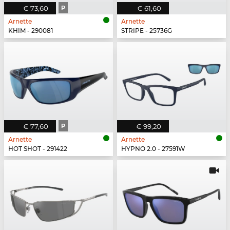
€ 73,60
P
€ 61,60
Arnette
Arnette
KHIM - 290081
STRIPE - 25736G
€ 77,60
P
€ 99,20
Arnette
Arnette
HOT SHOT - 291422
HYPNO 2.0 - 27591W