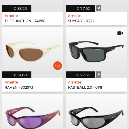
€ 83,20
€ 77,60
P
Arnette
Arnette
THE JUNCTION - 741/6G
SHYGUY - 01/22
€ 61,60
€ 77,60
P
Arnette
Arnette
RAVEN - 302973
FASTBALL 2.0 - 01/81