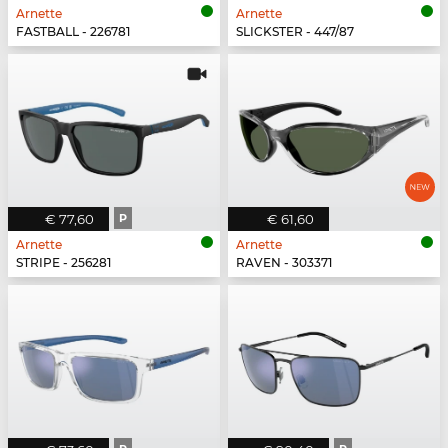
Arnette
Arnette
FASTBALL - 226781
SLICKSTER - 447/87
€ 77,60
P
€ 61,60
Arnette
Arnette
STRIPE - 256281
RAVEN - 303371