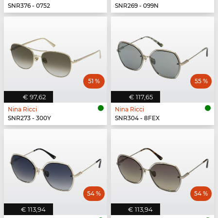
SNR376 - 0752
SNR269 - 099N
51 %
55 %
€ 97,62
€ 117,65
Nina Ricci
Nina Ricci
SNR273 - 300Y
SNR304 - 8FEX
54 %
54 %
€ 113,94
€ 113,94