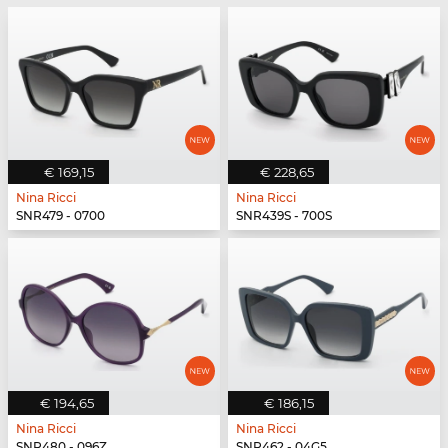
€ 169,15
€ 228,65
Nina Ricci
Nina Ricci
SNR479 - 0700
SNR439S - 700S
€ 194,65
€ 186,15
Nina Ricci
Nina Ricci
SNR480 - 096Z
SNR462 - 04G5