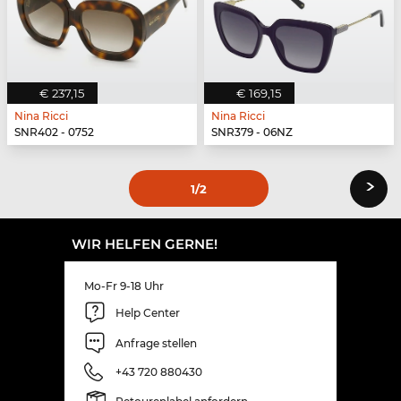
€ 237,15
€ 169,15
Nina Ricci
Nina Ricci
SNR402 - 0752
SNR379 - 06NZ
›
1
/2
WIR HELFEN GERNE!
Mo-Fr 9-18 Uhr
Help Center
Anfrage stellen
+43 720 880430