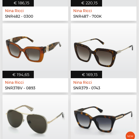
€ 186,15
€ 220,15
Nina Ricci
Nina Ricci
SNR482 - 0300
SNR487 - 700K
€ 194,65
€ 169,15
Nina Ricci
Nina Ricci
SNR378V - 0893
SNR379 - 0743