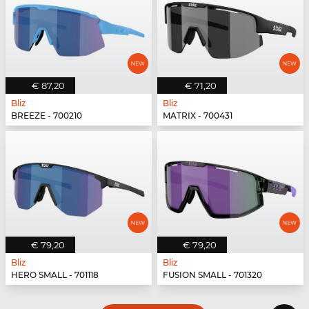
€ 87,20
€ 71,20
Bliz
Bliz
BREEZE - 700210
MATRIX - 700431
€ 79,20
€ 79,20
Bliz
Bliz
HERO SMALL - 701118
FUSION SMALL - 701320