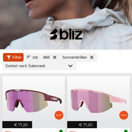
Filter
865
Sonnenbrillen
226
€ 71,20
€ 71,20