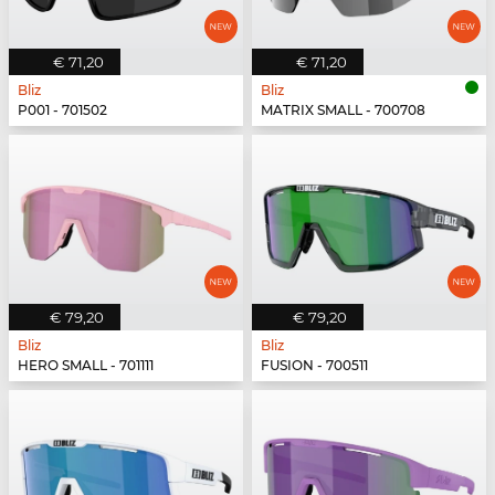
€ 71,20
€ 71,20
Bliz
Bliz
P001 - 701502
MATRIX SMALL - 700708
€ 79,20
€ 79,20
Bliz
Bliz
HERO SMALL - 701111
FUSION - 700511