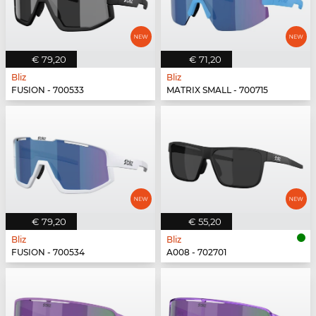
€ 79,20
€ 71,20
Bliz
Bliz
FUSION - 700533
MATRIX SMALL - 700715
€ 79,20
€ 55,20
Bliz
Bliz
FUSION - 700534
A008 - 702701