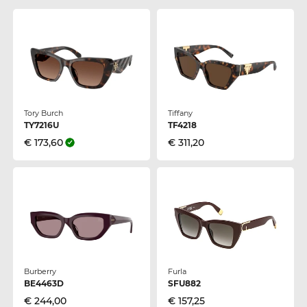
Tory Burch
Tiffany
TY7216U
TF4218
€ 173,60
€ 311,20
Burberry
Furla
BE4463D
SFU882
€ 244,00
€ 157,25