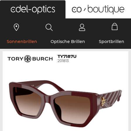
0
Sonnenbrillen
Optische Brillen
Sportbrillen
TY7187U
201813