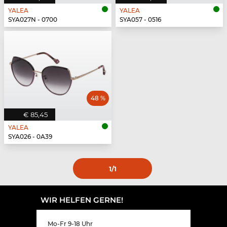
YALEA
YALEA
SYA027N - 0700
SYA057 - 0516
48 %
€ 85,45
YALEA
SYA026 - 0A39
1
/1
WIR HELFEN GERNE!
Mo-Fr 9-18 Uhr