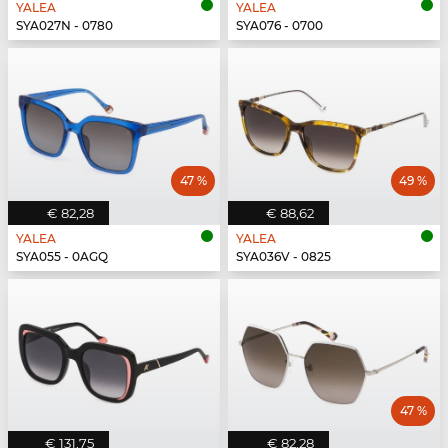
YALEA
YALEA
SYA027N - 0780
SYA076 - 0700
47 %
49 %
€ 82,28
€ 88,62
YALEA
YALEA
SYA055 - 0AGQ
SYA036V - 0825
47 %
€ 131,75
€ 82,28