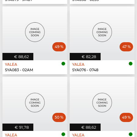
49 %
47 %
€ 88,62
€ 82,28
YALEA
YALEA
SYA083 - 02AM
SYA076 - 0748
50 %
49 %
€ 91,78
€ 88,62
YALEA
YALEA