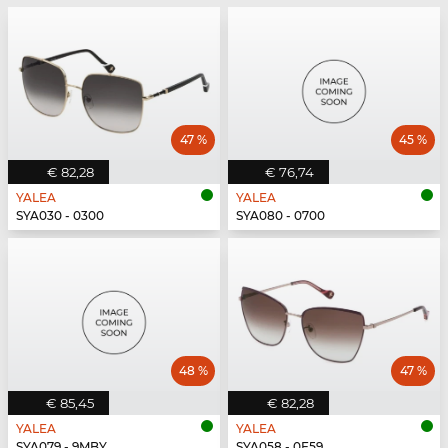
47 %
45 %
€ 82,28
€ 76,74
YALEA
YALEA
SYA030 - 0300
SYA080 - 0700
48 %
47 %
€ 85,45
€ 82,28
YALEA
YALEA
SYA079 - 9MBY
SYA058 - 0E59