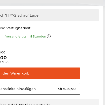
och
1
TY7215U auf Lager
nd Verfügbarkeit
mm
Versandfertig in 8 Stunden
5,00
,00
0% MwSt.
In den
Warenkorb
Sehstärke
hinzufügen
ab € 59,90