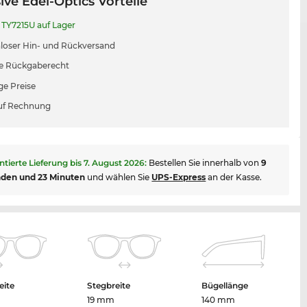
ive Edel-Optics Vorteile
TY7215U auf Lager
loser Hin- und Rückversand
e Rückgaberecht
ge Preise
uf Rechnung
ntierte Lieferung bis
7. August 2026
:
Bestellen Sie innerhalb von
9
nden und 23 Minuten
und wählen Sie
UPS-Express
an der Kasse.
eite
Stegbreite
Bügellänge
m
19 mm
140 mm