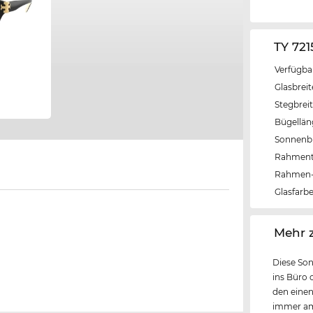
TY 72
Verfügba
Glasbrei
Stegbrei
Bügellä
Sonnenbri
Rahmen
Rahmen-
Glasfarb
‌Mehr 
Diese Son
ins Büro o
den einen
immer am 