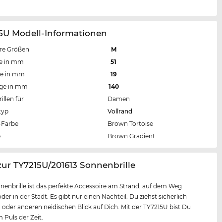
15U Modell-Informationen
re Größen
M
te in mm
51
te in mm
19
nge in mm
140
llen für
Damen
typ
Vollrand
Farbe
Brown Tortoise
e
Brown Gradient
zur TY7215U/201613 Sonnenbrille
nenbrille ist das perfekte Accessoire am Strand, auf dem Weg
der in der Stadt. Es gibt nur einen Nachteil: Du ziehst sicherlich
 oder anderen neidischen Blick auf Dich. Mit der TY7215U bist Du
Puls der Zeit.