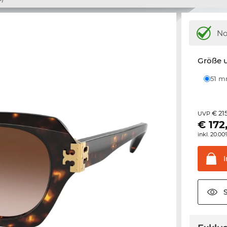
N
Größe u
51 
€ 21
UVP
€
172
inkl. 20.0