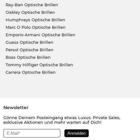
Ray-Ban Optische Brillen
Oakley Optische Brillen
Humphreys Optische Brillen
Marc O Polo Optische Brillen
Emporio Armani Optische Brillen
Guess Optische Brillen
Persol Optische Brillen
Boss Optische Brillen
Tommy Hilfiger Optische Brillen
Carrera Optische Brillen
Newsletter
Gönne Deinem Posteingang etwas Luxus. Private Sales,
exklusive Aktionen und mehr warten auf Dich!