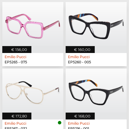
€ 156,00
€ 160,00
Emilio Pucci
Emilio Pucci
EP5265 - 075
EP5260 - 005
€ 172,80
€ 168,00
Emilio Pucci
Emilio Pucci
EP5267 - 032
EP5216 - 001