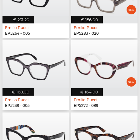
€ 231,20
€ 156,00
Emilio Pucci
Emilio Pucci
EP5264 - 005
EP5283 - 020
€ 168,00
€ 164,00
Emilio Pucci
Emilio Pucci
EP5239 - 005
EP5272 - 099