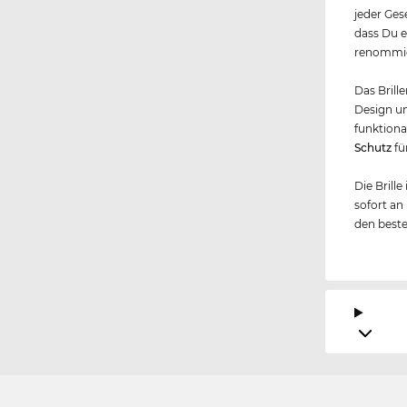
jeder Ges
dass Du e
renommier
Das Brille
Design un
funktional
Schutz
fü
Die Brille
sofort an
den beste