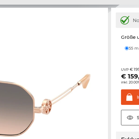
N
Größe u
55 
€ 19
UVP
€
159
inkl. 20.0