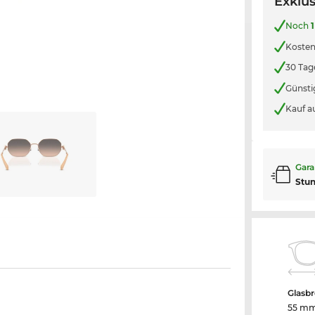
Exklus
Noch
1
Kosten
30 Tag
Günsti
Kauf a
Gara
Stu
Glasbr
55 m