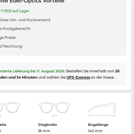
ive Edel-Optics Vorteile
TY6113 auf Lager
loser Hin- und Rückversand
e Rückgaberecht
ge Preise
uf Rechnung
ntierte Lieferung bis
11. August 2026
:
Bestellen Sie innerhalb von
26
nden und 34 Minuten
und wählen Sie
UPS-Express
an der Kasse.
eite
Stegbreite
Bügellänge
m
18 mm
140 mm