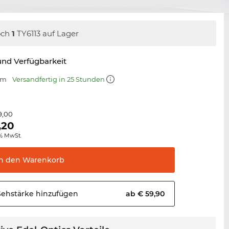
och
1
TY6113 auf Lager
nd Verfügbarkeit
mm
Versandfertig in 25 Stunden
9,00
,20
0% MwSt.
In den
Warenkorb
Sehstärke
hinzufügen
ab € 59,90