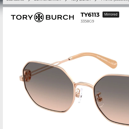
TY6113
Mirrored
3358G9