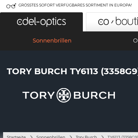
GRÖSSTES SOFORT VERFÜGBARES SORTIMENT IN EUROPA!
Sonnenbrillen
O
TORY BURCH TY6113 (3358G9
Startseite
Sonnenbrillen
Tory Burch
TY6113 (3358G9