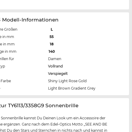
3 Modell-Informationen
re Größen
L
te in mm
55
te in mm
18
nge in mm
140
llen für
Damen
typ
Vollrand
Verspiegelt
Farbe
Shiny Light Rose Gold
e
Light Brown Gradient Grey
zur TY6113/3358G9 Sonnenbrille
r Sonnenbrille kannst Du Deinen Look um ein Accessoire der
sse ergänzen. Ganz nach dem Edel-Optics Motto „SEE AND BE
hst Du den Stars und Sternchen in nichts nach und kannst in