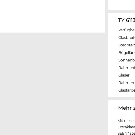
TY 611
Verfügba
Glasbrei
Stegbrei
Bügellä
Sonnenbri
Rahmen
Gläser
Rahmen-
Glasfarb
‌Mehr 
Mit diese
Extrakla
SEEN“ ste