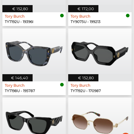
€ 152,80
€ 172,00
Tory Burch
Tory Burch
TY7192U - 19396I
TY9075U - 199213
€ 146,40
€ 152,80
Tory Burch
Tory Burch
TY7198U - 195787
TY7192U - 170987