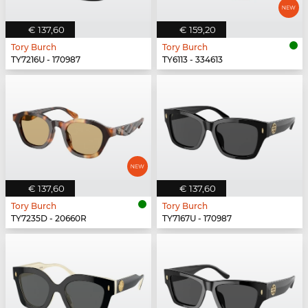
€ 137,60
€ 159,20
Tory Burch
Tory Burch
TY7216U - 170987
TY6113 - 334613
€ 137,60
€ 137,60
Tory Burch
Tory Burch
TY7235D - 20660R
TY7167U - 170987