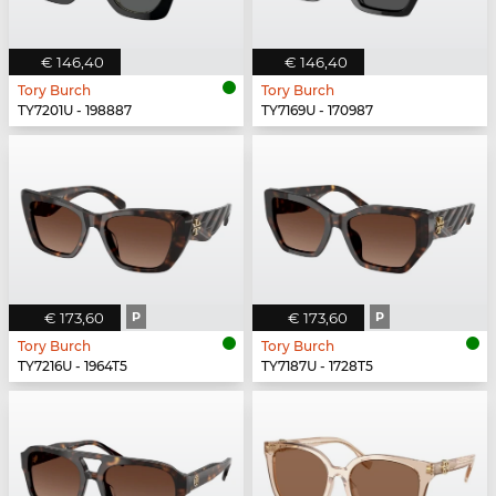
€ 146,40
€ 146,40
Tory Burch
Tory Burch
TY7201U - 198887
TY7169U - 170987
€ 173,60
P
€ 173,60
P
Tory Burch
Tory Burch
TY7216U - 1964T5
TY7187U - 1728T5