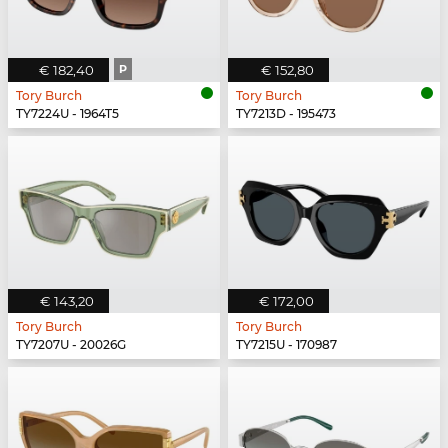
€ 182,40
P
€ 152,80
Tory Burch
Tory Burch
TY7224U - 1964T5
TY7213D - 195473
€ 143,20
€ 172,00
Tory Burch
Tory Burch
TY7207U - 20026G
TY7215U - 170987