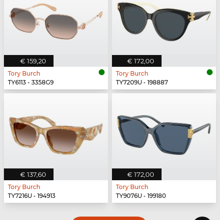
€ 159,20
€ 172,00
Tory Burch
Tory Burch
TY6113 - 3358G9
TY7209U - 198887
€ 137,60
€ 172,00
Tory Burch
Tory Burch
TY7216U - 194913
TY9076U - 199180