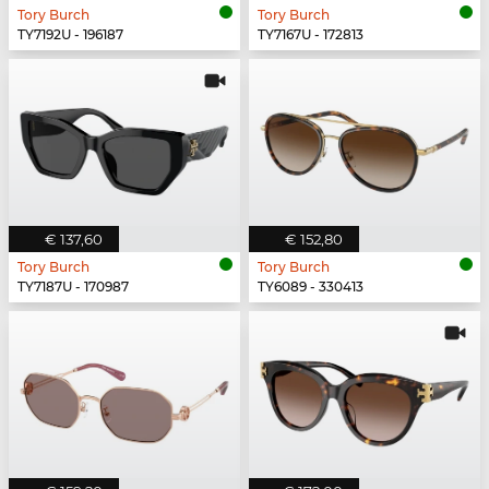
Tory Burch
Tory Burch
TY7192U - 196187
TY7167U - 172813
€ 137,60
€ 152,80
Tory Burch
Tory Burch
TY7187U - 170987
TY6089 - 330413