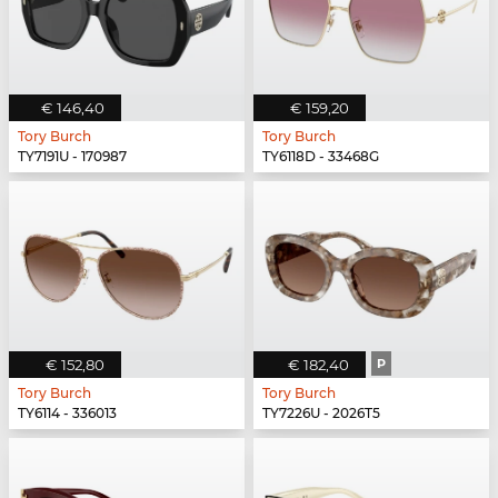
€ 146,40
€ 159,20
Tory Burch
Tory Burch
TY7191U - 170987
TY6118D - 33468G
€ 152,80
€ 182,40
P
Tory Burch
Tory Burch
TY6114 - 336013
TY7226U - 2026T5