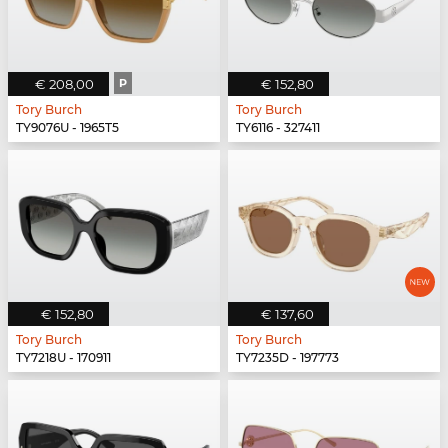
€ 208,00
P
€ 152,80
Tory Burch
Tory Burch
TY9076U - 1965T5
TY6116 - 327411
€ 152,80
€ 137,60
Tory Burch
Tory Burch
TY7218U - 170911
TY7235D - 197773