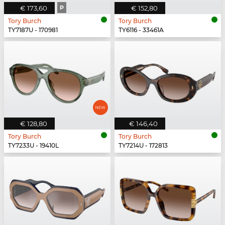
€ 173,60
P
€ 152,80
Tory Burch
Tory Burch
TY7187U - 170981
TY6116 - 33461A
€ 128,80
€ 146,40
Tory Burch
Tory Burch
TY7233U - 19410L
TY7214U - 172813