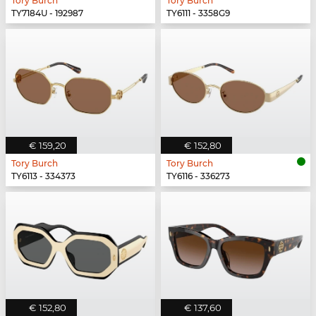
Tory Burch
Tory Burch
TY7184U - 192987
TY6111 - 3358G9
€ 159,20
€ 152,80
Tory Burch
Tory Burch
TY6113 - 334373
TY6116 - 336273
€ 152,80
€ 137,60