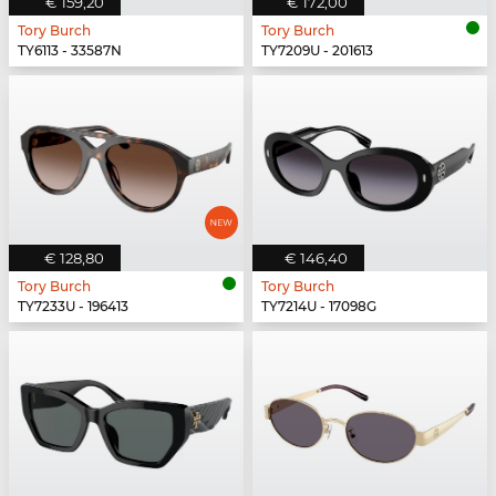
€ 159,20
€ 172,00
Tory Burch
Tory Burch
TY6113 - 33587N
TY7209U - 201613
€ 128,80
€ 146,40
Tory Burch
Tory Burch
TY7233U - 196413
TY7214U - 17098G