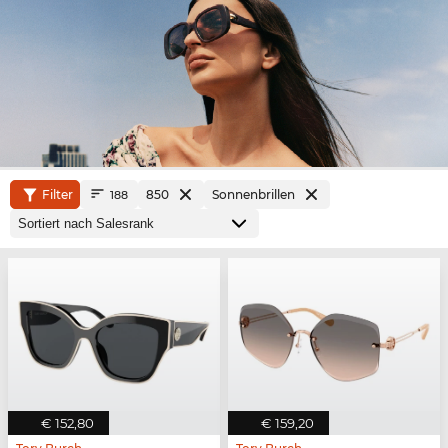
Filter
850
Sonnenbrillen
188
€ 152,80
€ 159,20