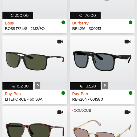
€ 200,00
€ 176,00
Boss
Burberry
BOSS 1724/S - 2M2/9O
BE4216 - 300213
€ 192,80
P
€ 183,20
P
Ray-Ban
Ray-Ban
LITEFORCE - 601S9A
RB4264 - 601S80