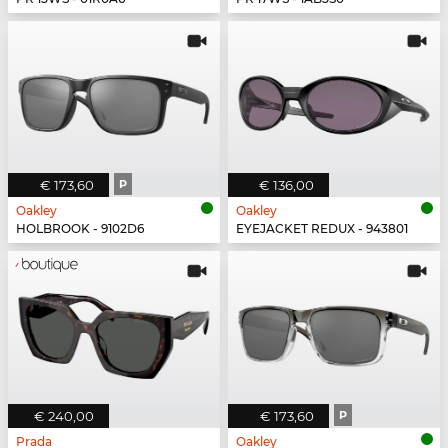
€ 173,60
P
€ 136,00
Oakley
Oakley
HOLBROOK - 9102D6
EYEJACKET REDUX - 943801
€ 240,00
€ 173,60
P
Prada
Oakley