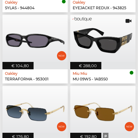
Oakley
Oakley
SYLAS - 944804
EYEJACKET REDUX - 943825
€ 104,80
€ 288,00
Oakley
Miu Miu
TERRAFORMA - 953001
MU 09WS - 1AB5S0
€ 176,80
€ 192,80
P