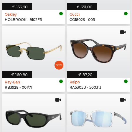
€ 133,60
€ 351,00
Oakley
Gucci
HOLBROOK - 9102F5
GG1802S - 005
€ 160,80
€ 87,20
Ray-Ban
Ralph
RB3928 - 001/71
RA5305U - 500313