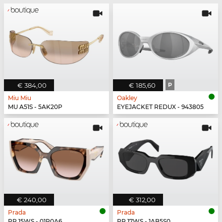
€ 384,00
€ 185,60
P
Miu Miu
Oakley
MU A51S - 5AK20P
EYEJACKET REDUX - 943805
€ 240,00
€ 312,00
Prada
Prada
PR 15WS - 01R0A6
PR 17WS - 1AB5S0