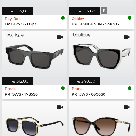
€ 104,00
€ 197,60
P
Ray-Ban
Oakley
DADDY-O - 601/31
EXCHANGE SUN - 948303
€ 312,00
€ 240,00
Prada
Prada
PR 19WS - 1AB5S0
PR 15WS - 09Q5S0