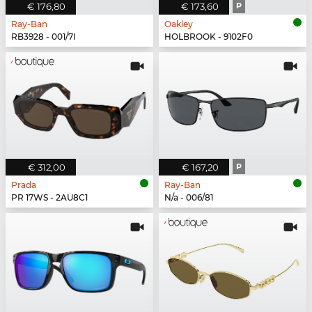
€ 176,80
€ 173,60
P
Ray-Ban
Oakley
RB3928 - 001/7I
HOLBROOK - 9102F0
€ 312,00
€ 167,20
P
Prada
Ray-Ban
PR 17WS - 2AU8C1
N/a - 006/81