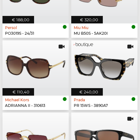
€ 188,00
€ 320,00
Persol
Miu Miu
PO3019S - 24/31
MU B50S - 5AK20I
€ 110,40
€ 240,00
Michael Kors
Prada
ADRIANNA II - 310613
PR 15WS - 3890A7