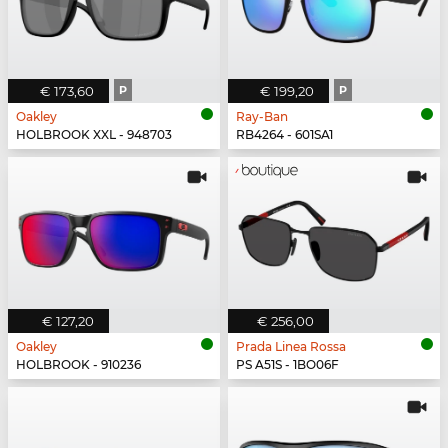
€ 173,60
P
€ 199,20
P
Oakley
Ray-Ban
HOLBROOK XXL - 948703
RB4264 - 601SA1
€ 127,20
€ 256,00
Oakley
Prada Linea Rossa
HOLBROOK - 910236
PS A51S - 1BO06F