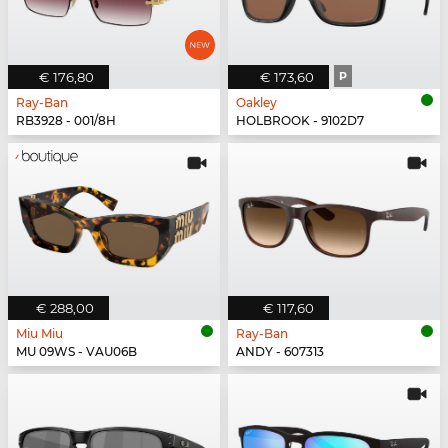
€ 176,80
€ 173,60
P
Ray-Ban
Oakley
RB3928 - 001/8H
HOLBROOK - 9102D7
€ 288,00
€ 117,60
Miu Miu
Ray-Ban
MU 09WS - VAU06B
ANDY - 607313