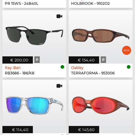
PR 15WS - 24B40L
HOLBROOK - 9102O2
€ 200,00
P
€ 154,40
P
Ray-Ban
Oakley
RB3686 - 186/K8
TERRAFORMA - 953006
€ 114,40
€ 145,60