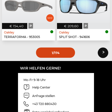
€ 154,40
P
€ 209,60
P
Oakley
Oakley
TERRAFORMA - 953005
SPLIT SHOT - 941606
›
1
/174
WIR HELFEN GERNE!
Mo-Fr 9-18 Uhr
Help Center
Anfrage stellen
+43 720 880430