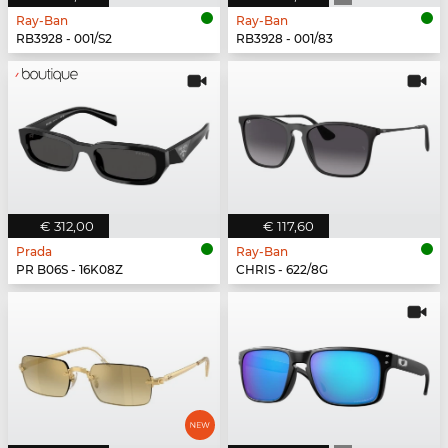
Ray-Ban
Ray-Ban
RB3928 - 001/S2
RB3928 - 001/83
€ 312,00
€ 117,60
Prada
Ray-Ban
PR B06S - 16K08Z
CHRIS - 622/8G