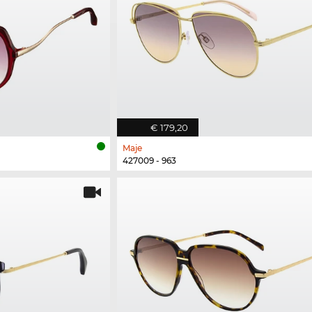
€ 179,20
Maje
427009 - 963