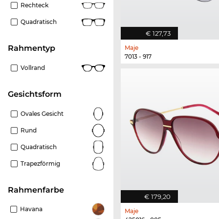
Rechteck
Quadratisch
€ 127,73
Rahmentyp
Maje
7013 - 917
Vollrand
Gesichtsform
Ovales Gesicht
Rund
Quadratisch
Trapezförmig
Rahmenfarbe
€ 179,20
Havana
Maje