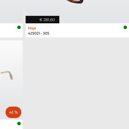
€ 281,60
Maje
425021 - 305
41 %