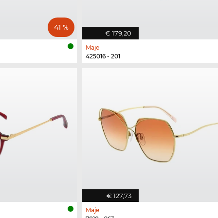
41 %
€ 179,20
Maje
425016 - 201
€ 127,73
Maje