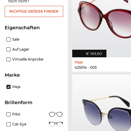
noch nicht?
RICHTIGE GRÖSSE FINDEN
Eigenschaften
Sale
Auf Lager
€ 169,60
Virtuelle Anprobe
Maje
425014 - 005
Marke
Maje
Brillenform
Pilot
Cat-Eye