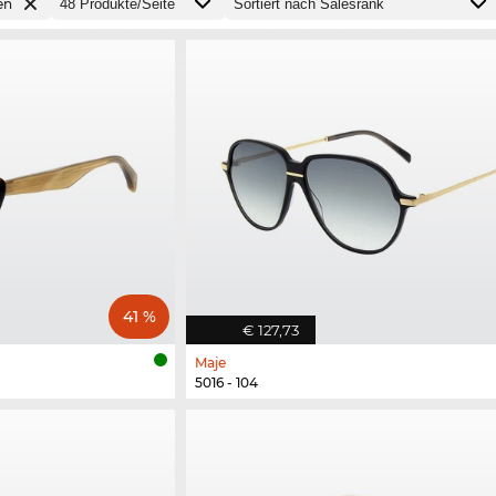
en
41 %
€ 127,73
Maje
5016 - 104