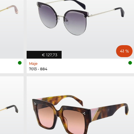
41 %
€ 127,73
Maje
7013 - 884