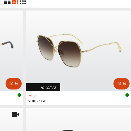
41 %
41 %
€ 127,73
Maje
7010 - 961