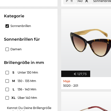
740
Sonnenbrill
11
Kategorie
Sonnenbrillen
Sonnenbrillen für
Damen
Brillengröße in mm
S
Unter 130 Mm
€ 127,73
M
130 - 135 Mm
Maje
5020 - 201
L
136 - 140 Mm
XL
Über 140 Mm
Kennst Du Deine Brillengröße