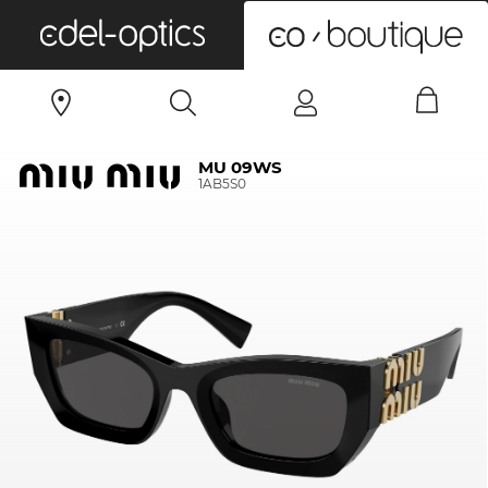
0
MU 09WS
1AB5S0