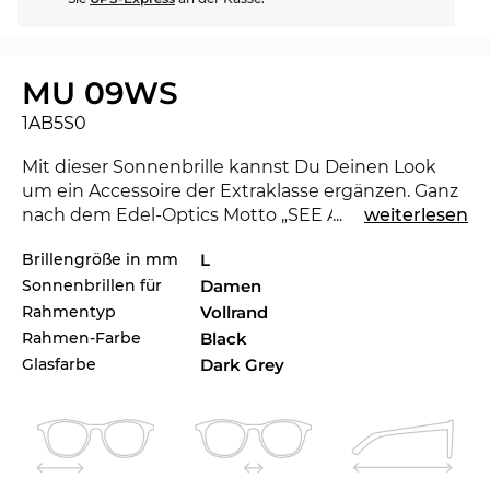
MU 09WS
1AB5S0
Mit dieser Sonnenbrille kannst Du Deinen Look
um ein Accessoire der Extraklasse ergänzen. Ganz
nach dem Edel-Optics Motto „SEE AND BE SEEN“
...
weiterlesen
stehst Du den Stars und Sternchen in nichts nach
Brillengröße in mm
L
und kannst in jeder Gesellschaft beeindrucken.
Sonnenbrillen für
Damen
Mit der neuen
Miu Miu
kannst du zeigen, dass du
ein Trendsetter bist. Für die laufende Saison setzt
Rahmentyp
Vollrand
das renommierte Label mit der Kollektion
Rahmen-Farbe
Black
Maßstäbe für 2022. Eine andere Farbe würde zu
Glasfarbe
Dark Grey
Deinem Lieblingsoutfit aber eigentlich besser
passen? Check auch die anderen Styles der MU
09WS in unserem Sortiment der 2021er und
2022er Miu Mius.