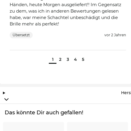
Händen, heute Morgen ausgeliefert!! Im Gegensatz
zu dem, was ich in anderen Bewertungen gelesen
habe, war meine Schachtel unbeschädigt und die
Brille mehr als perfekt!
Übersetzt
vor 2 Jahren
1
2
3
4
5
Hers
Das könnte Dir auch gefallen!