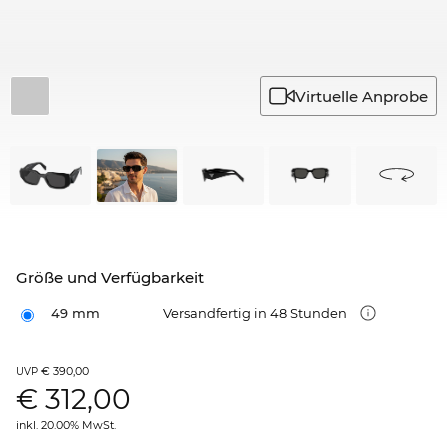
Virtuelle Anprobe
Größe und Verfügbarkeit
49 mm
Versandfertig in 48 Stunden
€ 390,00
UVP
€
312,00
inkl. 20.00% MwSt.