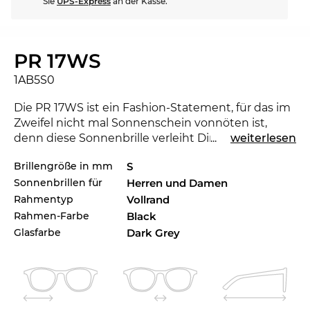
Sie
UPS-Express
an der Kasse.
PR 17WS
1AB5S0
Die PR 17WS ist ein Fashion-Statement, für das im
Zweifel nicht mal Sonnenschein vonnöten ist,
denn diese Sonnenbrille verleiht Dir eine
...
weiterlesen
Ausstrahlung, bei der die Nacht zum Tag wird. Mit
Brillengröße in mm
S
der neuen
Prada
kannst du zeigen, dass du ein
Sonnenbrillen für
Herren und Damen
Trendsetter bist. Für die laufende Saison setzt das
renommierte Label mit der Kollektion Maßstäbe
Rahmentyp
Vollrand
für 2021. Eine andere Farbe würde zu Deinem
Rahmen-Farbe
Black
Lieblingsoutfit aber eigentlich besser passen?
Glasfarbe
Dark Grey
Check auch die anderen Styles der PR 17WS in
unserem Sortiment der 2023er und 2024er Pradas.
Das Brillengestell ist speziell für
Powerfrauen
entworfen. Anmutiges Design und