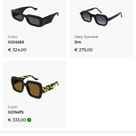
Gucci
Ophy Eyewear
GG1426S
Jim
€ 324,00
€ 275,00
Gucci
GG1547S
€ 333,00