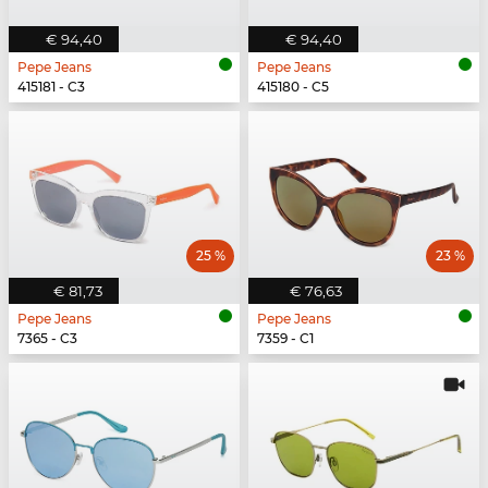
€ 94,40
€ 94,40
Pepe Jeans
Pepe Jeans
415181 - C3
415180 - C5
25 %
23 %
€ 81,73
€ 76,63
Pepe Jeans
Pepe Jeans
7365 - C3
7359 - C1