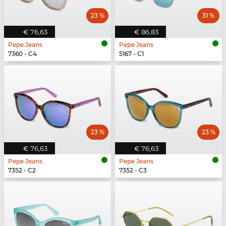
23 %
31 %
€ 76,63
€ 86,83
Pepe Jeans
Pepe Jeans
7360 - C4
5167 - C1
23 %
23 %
€ 76,63
€ 76,63
Pepe Jeans
Pepe Jeans
7352 - C2
7352 - C3