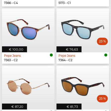
7366 - C4
5173 - C1
23 %
€ 100,00
€ 76,63
Pepe Jeans
Pepe Jeans
7363 - C2
7364 - C2
25 %
€ 87,20
€ 81,73