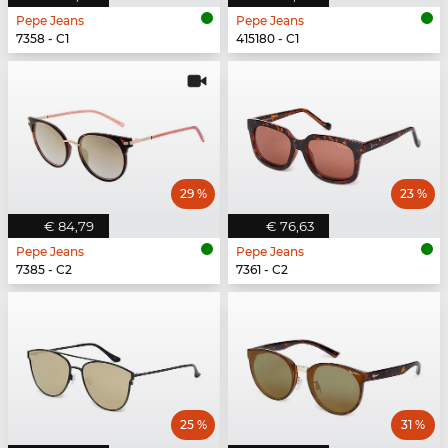
Pepe Jeans
Pepe Jeans
7358 - C1
415180 - C1
29 %
23 %
€ 84,79
€ 76,63
Pepe Jeans
Pepe Jeans
7385 - C2
7361 - C2
25 %
31 %