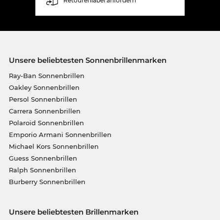
Retourenlabel anfordern
Unsere beliebtesten Sonnenbrillenmarken
Ray-Ban Sonnenbrillen
Oakley Sonnenbrillen
Persol Sonnenbrillen
Carrera Sonnenbrillen
Polaroid Sonnenbrillen
Emporio Armani Sonnenbrillen
Michael Kors Sonnenbrillen
Guess Sonnenbrillen
Ralph Sonnenbrillen
Burberry Sonnenbrillen
Unsere beliebtesten Brillenmarken