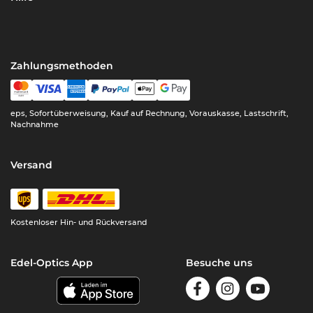
Zahlungsmethoden
eps, Sofortüberweisung, Kauf auf Rechnung, Vorauskasse, Lastschrift,
Nachnahme
Versand
Kostenloser Hin- und Rückversand
Edel-Optics App
Besuche uns