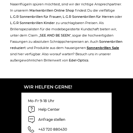
Nasenflügeln spüren möchtest, sind wir der richtige Ansprechpartner.
In unserem
Markenbrillen Online Shop
findest Du die vielfältige
L.G.R Sonnenbrillen für Frauen
,
L.G.R Sonnenbrillen für Herren
oder
L.G.R Sonnenbrillen Kinder
zu unschlagbaren Preisen. Als
Brillenspezialisten für die modebegeisterte Kundschaft bieten wir,
unter dem Claim „
SEE AND BE SEEN
", sogar die hochwertigsten
Fassungen zu absoluten Schnäppchenpreisen an. Auch
Sonnenbrillen
reduziert
und Produkte aus dem hauseigenen
Sonnenbrillen Sale
sind hier verfügbar. Also worauf warten? Besuch uns in unserer
außergewöhnlichen Brillenwelt von
Edel-Optics
.
WIR HELFEN GERNE!
Mo-Fr 9-18 Uhr
Help Center
Anfrage stellen
+43 720 880430