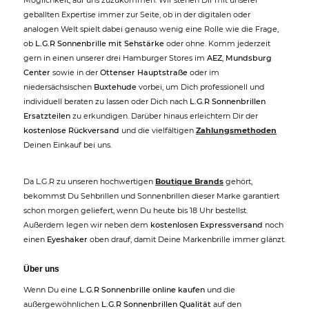
geballten Expertise immer zur Seite, ob in der digitalen oder
analogen Welt spielt dabei genauso wenig eine Rolle wie die Frage,
ob
L.G.R Sonnenbrille mit Sehstärke
oder ohne. Komm jederzeit
gern in einen unserer drei Hamburger Stores im
AEZ
,
Mundsburg
Center
sowie in der
Ottenser Hauptstraße
oder im
niedersächsischen
Buxtehude
vorbei, um Dich professionell und
individuell beraten zu lassen oder Dich nach
L.G.R Sonnenbrillen
Ersatzteilen
zu erkundigen. Darüber hinaus erleichtern Dir der
kostenlose Rückversand
und die vielfältigen
Zahlungsmethoden
Deinen Einkauf bei uns.
Da L.G.R zu unseren hochwertigen
Boutique Brands
gehört,
bekommst Du Sehbrillen und Sonnenbrillen dieser Marke garantiert
schon morgen geliefert, wenn Du heute bis 18 Uhr bestellst.
Außerdem legen wir neben dem
kostenlosen Expressversand
noch
einen
Eyeshaker
oben drauf, damit Deine Markenbrille immer glänzt.
Über uns
Wenn Du eine
L.G.R Sonnenbrille online kaufen
und die
außergewöhnlichen
L.G.R Sonnenbrillen Qualität
auf den