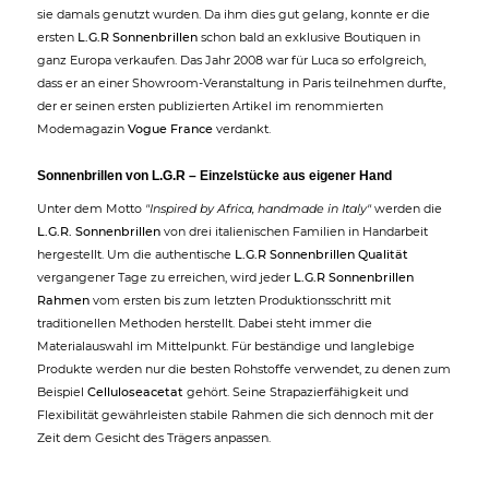
sie damals genutzt wurden. Da ihm dies gut gelang, konnte er die
ersten
L.G.R Sonnenbrillen
schon bald an exklusive Boutiquen in
ganz Europa verkaufen. Das Jahr 2008 war für Luca so erfolgreich,
dass er an einer Showroom-Veranstaltung in Paris teilnehmen durfte,
der er seinen ersten publizierten Artikel im renommierten
Modemagazin
Vogue France
verdankt.
Sonnenbrillen von L.G.R – Einzelstücke aus eigener Hand
Unter dem Motto
"Inspired by Africa, handmade in Italy"
werden die
L.G.R. Sonnenbrillen
von drei italienischen Familien in Handarbeit
hergestellt. Um die authentische
L.G.R Sonnenbrillen Qualität
vergangener Tage zu erreichen, wird jeder
L.G.R Sonnenbrillen
Rahmen
vom ersten bis zum letzten Produktionsschritt mit
traditionellen Methoden herstellt. Dabei steht immer die
Materialauswahl im Mittelpunkt. Für beständige und langlebige
Produkte werden nur die besten Rohstoffe verwendet, zu denen zum
Beispiel
Celluloseacetat
gehört. Seine Strapazierfähigkeit und
Flexibilität gewährleisten stabile Rahmen die sich dennoch mit der
Zeit dem Gesicht des Trägers anpassen.