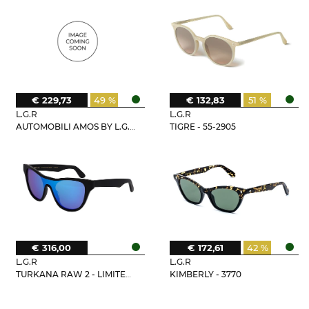
€ 229,73
49 %
€ 132,83
51 %
L.G.R
L.G.R
AUTOMOBILI AMOS BY L.G.R - 68-4036
TIGRE - 55-2905
€ 316,00
€ 172,61
42 %
L.G.R
L.G.R
TURKANA RAW 2 - LIMITED EDITION
KIMBERLY - 3770