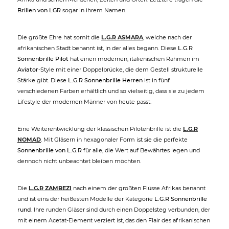
Brillen von LGR
sogar in ihrem Namen.
Die größte Ehre hat somit die
L.G.R ASMARA
, welche nach der
afrikanischen Stadt benannt ist, in der alles begann. Diese
L.G.R
Sonnenbrille Pilot
hat einen modernen, italienischen Rahmen im
Aviator
-Style mit einer Doppelbrücke, die dem Gestell strukturelle
Stärke gibt. Diese
L.G.R Sonnenbrille Herren
ist in fünf
verschiedenen Farben erhältlich und so vielseitig, dass sie zu jedem
Lifestyle der modernen Männer von heute passt.
Eine Weiterentwicklung der klassischen Pilotenbrille ist die
L.G.R
NOMAD
. Mit Gläsern in hexagonaler Form ist sie die perfekte
Sonnenbrille von L.G.R
für alle, die Wert auf Bewährtes legen und
dennoch nicht unbeachtet bleiben möchten.
Die
L.G.R ZAMBEZI
nach einem der größten Flüsse Afrikas benannt
und ist eins der heißesten Modelle der Kategorie
L.G.R Sonnenbrille
rund
. Ihre runden Gläser sind durch einen Doppelsteg verbunden, der
mit einem Acetat-Element verziert ist, das den Flair des afrikanischen