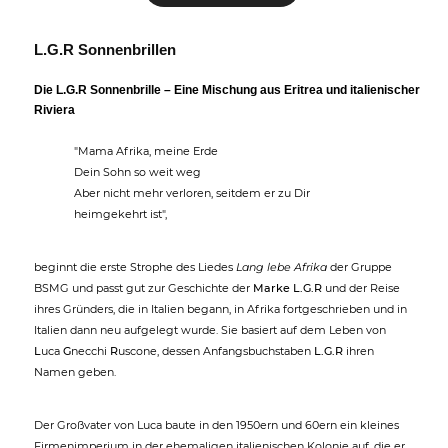
L.G.R Sonnenbrillen
Die L.G.R Sonnenbrille – Eine Mischung aus Eritrea und italienischer
Riviera
"Mama Afrika, meine Erde
Dein Sohn so weit weg
Aber nicht mehr verloren, seitdem er zu Dir
heimgekehrt ist",
beginnt die erste Strophe des Liedes
Lang lebe Afrika
der Gruppe
BSMG und passt gut zur Geschichte der
Marke L.G.R
und der Reise
ihres Gründers, die in Italien begann, in Afrika fortgeschrieben und in
Italien dann neu aufgelegt wurde. Sie basiert auf dem Leben von
L
uca
G
necchi
R
uscone, dessen Anfangsbuchstaben
L.G.R
ihren
Namen geben.
Der Großvater von Luca baute in den 1950ern und 60ern ein kleines
Firmenimperium in der ehemaligen italienischen Kolonie auf, die er