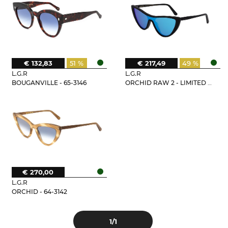
€ 132,83
51 %
€ 217,49
49 %
L.G.R
L.G.R
BOUGANVILLE - 65-3146
ORCHID RAW 2 - LIMITED EDITION
€ 270,00
L.G.R
ORCHID - 64-3142
1
/1