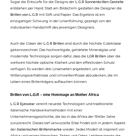
Sogar die Entwürfe für die Designs der
L.G.R Sonnenbrillen Gestelle
entstehen per Hand. Statt am Bildschirm gestalten die Designer die
Brillen von L.G.R
mit Stift und Papier. Das Ergebnis ist ein
einzigartiger Schwung in der Linienführung, geprägt von der
individuellen Handschrift des jeweiligen Designers.
Auch die Gläser der
L.G.R Brillen
sind durch die höchste Güteklasse
gekennzeichnet. Das hochwertigste, gehärtete Mineralglas und
modernste Technologie sorgen dafür, dass die
LGR Brillen
über die
weltweit höchste optische Klarheit und den effektivsten Schutz
verfügen. Es werden drei Linsenarten angeboten, um alle
Witterungsverhältnisse und Umwelteinflüsse abzudecken, die im
Leben eines Brillenträgers auftauchen können.
Brillen von L.G.R – eine Hommage an Mother Africa
L.G.R Eyewear
vereint neueste Technologien und traditionelle
italienische Handwerksmethoden mit einer
Unternehmensgeschichte, die bis in das Afrika der 1940er Jahre
zurückreicht. Dieses tief verwurzelte Erbe findet sich in jedem Aspekt
der
italienischen Brillenmarke
wieder. Jedes Modell ist inspiriert von
Afrika und seinen Menschen, Zeiten und Orten. Letztere tragen die