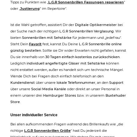
Tipps zu Punkten wie „
L.G.R Sonnenbrillen Fassungen reparieren
"
oder „
Justierung
" im Repertoire".
Ist die Wahl getroffen, assistiert Dir der
Digitale Optikermeister
bei
der Suche nach der richtigen
L.G.R Sonnenbrillen Verglasung
. Wir
bieten
Sonnenbrillen mit Sehstärke
für jedermann und „jedefrau".
Steht Dein
Favorit
fest, kannst Du Deine
L.G.R Sonnenbrille online
günstig bestellen
. Sollte sie Dir wider Erwarten nicht gefallen, kannst
Du sie innerhalb von
30 Tagen einfach kostenlos zurückschicken
.
Lediglich
individuell angefertigte Gläser mit Sehstärke
können
nicht erstattet werden, außer es handelt sich um technische Mängel.
Wende Dich bei Fragen doch einfach telefonisch an den
Kundendienst
über unsere
lokale Telefonnummer
, an den
Support
über unsere
Social Media Kanäle
oder direkt an unser Personal in
einem unserer drei
Hamburger Stores
bzw. in unserem
Buxtehuder
Store
.
Unser individueller Service
Bei allen aufkommenden Fragen während des Brillenkaufs wie „die
richtige
L.G.R Sonnenbrillen Größe
" hast Du jederzeit die
Möglichkeit, auf uns zuzukommen. Wir stehen Dir mit unserer