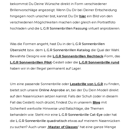
bekommst Du Deine Wünsche direkt in Form verschiedener
Brillenvorschläge angezeigt. Wenn Du Dir bei Deiner Entscheidung
hingegen noch unsicher bist, kannst Du Dir
hier
ein Bild von den
verschiedenen Möglichkeiten machen oder gleich ein Portraitfoto
hochladen und die
L.G.R Sonnenbrillen Fassung
virtuell anprobieren.
Was die Formen angeht, hast Du in der
L.G.R Sonnenbrillen
Übersicht
bzw. dem
L.G.R Sonnenbrillen Katalog
die Qual der Wahl.
Bewährte Designs wie die
L.G.R Sonnenbrillen Rechteck
-Form, das
L.G.R Sonnenbrillen Pilot
-Gestell oder die
L.G.R Sonnenbrille rund
haben wir in der Regel permanent auf Lager.
Um eine passende Sonnenbrille oder
Lesebrille von L.G.R
zu finden,
bietet sich unsere
Online Anprobe
an, bei der Du Dein Modell direkt
auf den Nasenrücken setzen kannst. Falls der Schuh (oder in diesem
Fall das Gestell) noch drückt, findest Du in unserem
Blog
mit
Sicherheit wertvolle Hinweise und Ratschläge, die Themen
behandeln wie: Steht mir eine
L.G.R Sonnenbrille Cat-Eye
oder hat
die
L.G.R Sonnenbrille quadratisch
etwas auf meinem Nasenrücken
zu suchen? Auch unser „
Master of Glasses
" hat eine ganze Menge