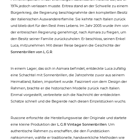
1974 jedoch verlassen musste. Eritrea stand an der Schwelle zu einem
Bürgerkrieg, die Regierung beschlagnahmte den kompletten Besitz
der italienischen Auswandererfamilie. Sie kehrte nach Italien zurück
und blieb dort für den Rest ihres Lebens. Im Jahr 2005 wurde ihm von
der eritreischen Regierung genehmigt, nach Asmara zu fliegen, um
den Besitz seiner Familie zurückzuholen. Er beschloss, seinen Enkel
Luca, mitzunehmen. Mit dieser Reise begann die Geschichte der
Sonnenbrillen von L.G.R
.
In einem Lager, das sich in Asmara befindet, entdeckte Luca zufällig
eine Schachtel mit Sonnenbrillen, die Jahrzehnte zuvor aus seinem
Heimatland, Italien, importiert wurde. Fasziniert von dem Design der
Rahmen, brachte er die historischen Modelle zurück nach Italien.
Einmal vorgestellt, verbreitete sich die Nachricht der entdeckten
Schätze schnell und die Begierde nach diesen Einzelstücken wuchs.
Ruscone erforschte die Herstellungsweise der Originale und startete
eine kleine Produktion der
L.G.R Vintage Sonnenbrillen
. Um
authentische Rahmen zu erschaffen, die den Fundstücken
nahkommen, wählte er traditionelle, handwerkliche Methoden wie