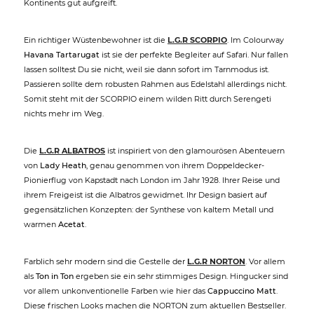
Kontinents gut aufgreift.
Ein richtiger Wüstenbewohner ist die
L.G.R SCORPIO
. Im Colourway
Havana Tartarugat
ist sie der perfekte Begleiter auf Safari. Nur fallen
lassen solltest Du sie nicht, weil sie dann sofort im Tarnmodus ist.
Passieren sollte dem robusten Rahmen aus Edelstahl allerdings nicht.
Somit steht mit der SCORPIO einem wilden Ritt durch Serengeti
nichts mehr im Weg.
Die
L.G.R ALBATROS
ist inspiriert von den glamourösen Abenteuern
von
Lady Heath
, genau genommen von ihrem Doppeldecker-
Pionierflug von Kapstadt nach London im Jahr 1928. Ihrer Reise und
ihrem Freigeist ist die Albatros gewidmet. Ihr Design basiert auf
gegensätzlichen Konzepten: der Synthese von kaltem Metall und
warmen
Acetat
.
Farblich sehr modern sind die Gestelle der
L.G.R NORTON
. Vor allem
als
Ton in Ton
ergeben sie ein sehr stimmiges Design. Hingucker sind
vor allem unkonventionelle Farben wie hier das
Cappuccino Matt
.
Diese frischen Looks machen die NORTON zum aktuellen Bestseller.