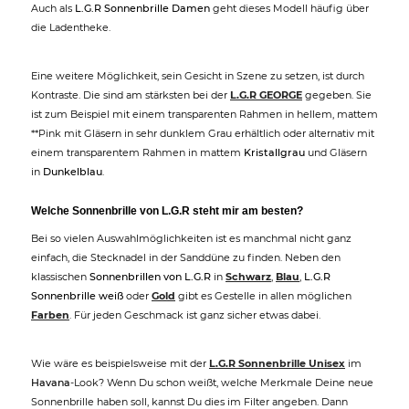
Auch als
L.G.R Sonnenbrille Damen
geht dieses Modell häufig über
die Ladentheke.
Eine weitere Möglichkeit, sein Gesicht in Szene zu setzen, ist durch
Kontraste. Die sind am stärksten bei der
L.G.R GEORGE
gegeben. Sie
ist zum Beispiel mit einem transparenten Rahmen in hellem, mattem
**Pink mit Gläsern in sehr dunklem Grau erhältlich oder alternativ mit
einem transparentem Rahmen in mattem
Kristallgrau
und Gläsern
in
Dunkelblau
.
Welche Sonnenbrille von L.G.R steht mir am besten?
Bei so vielen Auswahlmöglichkeiten ist es manchmal nicht ganz
einfach, die Stecknadel in der Sanddüne zu finden. Neben den
klassischen
Sonnenbrillen von L.G.R
in
Schwarz
,
Blau
,
L.G.R
Sonnenbrille weiß
oder
Gold
gibt es Gestelle in allen möglichen
Farben
. Für jeden Geschmack ist ganz sicher etwas dabei.
Wie wäre es beispielsweise mit der
L.G.R Sonnenbrille Unisex
im
Havana
-Look? Wenn Du schon weißt, welche Merkmale Deine neue
Sonnenbrille haben soll, kannst Du dies im Filter angeben. Dann