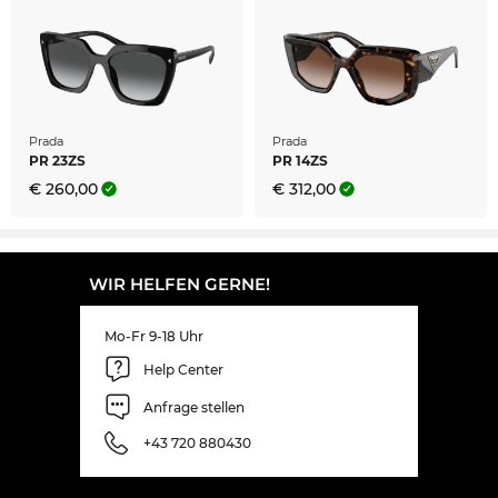
Prada
Prada
PR 23ZS
PR 14ZS
€ 260,00
€ 312,00
WIR HELFEN GERNE!
Mo-Fr 9-18 Uhr
Help Center
Anfrage stellen
+43 720 880430