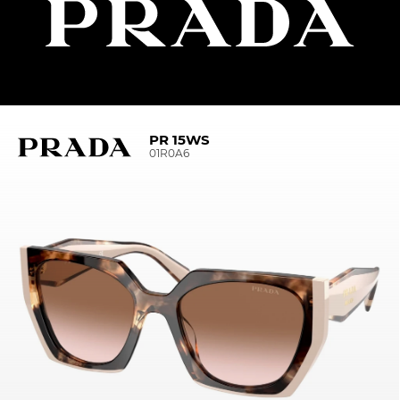
PR 15WS
01R0A6