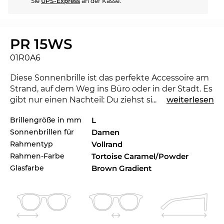
Sie
UPS-Express
an der Kasse.
PR 15WS
01R0A6
Diese Sonnenbrille ist das perfekte Accessoire am
Strand, auf dem Weg ins Büro oder in der Stadt. Es
gibt nur einen Nachteil: Du ziehst sicherlich den
...
weiterlesen
einen oder anderen neidischen Blick auf Dich. Mit
Brillengröße in mm
L
der neuen
Prada
kannst du zeigen, dass du ein
Sonnenbrillen für
Damen
Trendsetter bist. Für die laufende Saison setzt das
renommierte Label mit der Kollektion Maßstäbe
Rahmentyp
Vollrand
für 2021. Eine andere Farbe würde zu Deinem
Rahmen-Farbe
Tortoise Caramel/Powder
Lieblingsoutfit aber eigentlich besser passen?
Glasfarbe
Brown Gradient
Check auch die anderen Styles der PR 15WS in
unserem Sortiment der 2023er und 2024er Pradas.
Ausdrucksstarke Linien verleihen dem klassischen
Ansatz des Modells Charakter und machen die