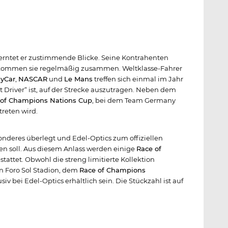
 erntet er zustimmende Blicke. Seine Kontrahenten
988 kommen sie regelmäßig zusammen. Weltklasse-Fahrer
dyCar
,
NASCAR
und
Le Mans
treffen sich einmal im Jahr
t Driver“ ist, auf der Strecke auszutragen. Neben dem
 of Champions Nations Cup
, bei dem Team Germany
treten wird.
nderes überlegt und Edel-Optics zum offiziellen
n soll. Aus diesem Anlass werden einige
Race of
attet. Obwohl die streng limitierte Kollektion
n Foro Sol Stadion, dem
Race of Champions
iv bei Edel-Optics erhältlich sein. Die Stückzahl ist auf