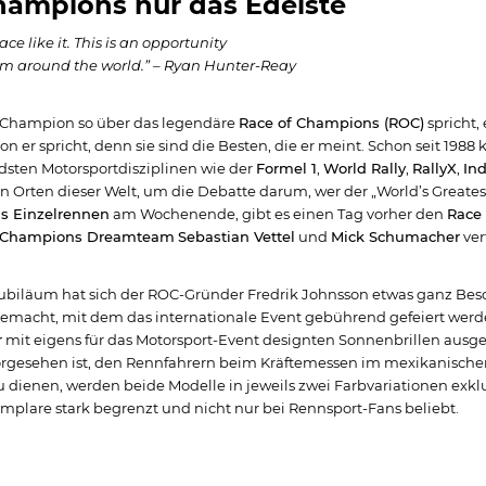
hampions nur das Edelste
ace like it. This is an opportunity
rom around the world.” – Ryan Hunter-Reay
 Champion so über das legendäre
Race of Champions (ROC)
spricht,
n er spricht, denn sie sind die Besten, die er meint. Schon seit 1
sten Motorsportdisziplinen wie der
Formel 1
,
World Rally
,
RallyX
,
In
n Orten dieser Welt, um die Debatte darum, wer der „World’s Greates
s Einzelrennen
am Wochenende, gibt es einen Tag vorher den
Race
f Champions Dreamteam
Sebastian Vettel
und
Mick Schumacher
ver
Jubiläum hat sich der ROC-Gründer Fredrik Johnsson etwas ganz Beso
emacht, mit dem das internationale Event gebührend gefeiert werde
r
mit eigens für das Motorsport-Event designten Sonnenbrillen ausgest
vorgesehen ist, den Rennfahrern beim Kräftemessen im mexikanische
zu dienen, werden beide Modelle in jeweils zwei Farbvariationen exklus
mplare stark begrenzt und nicht nur bei Rennsport-Fans beliebt.