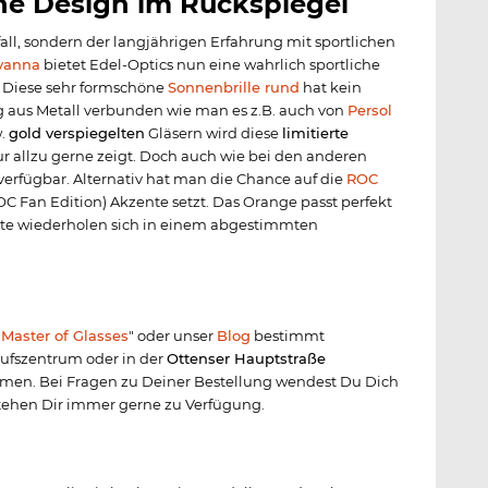
che Design im Rückspiegel
fall, sondern der langjährigen Erfahrung mit sportlichen
vanna
bietet Edel-Optics nun eine wahrlich sportliche
 Diese sehr formschöne
Sonnenbrille rund
hat kein
 aus Metall verbunden wie man es z.B. auch von
Persol
.
gold verspiegelten
Gläsern wird diese
limitierte
r allzu gerne zeigt. Doch auch wie bei den anderen
verfügbar. Alternativ hat man die Chance auf die
ROC
 Fan Edition) Akzente setzt. Das Orange passt perfekt
e wiederholen sich in einem abgestimmten
"
Master of Glasses
" oder unser
Blog
bestimmt
aufszentrum oder in der
Ottenser Hauptstraße
men. Bei Fragen zu Deiner Bestellung wendest Du Dich
tehen Dir immer gerne zu Verfügung.