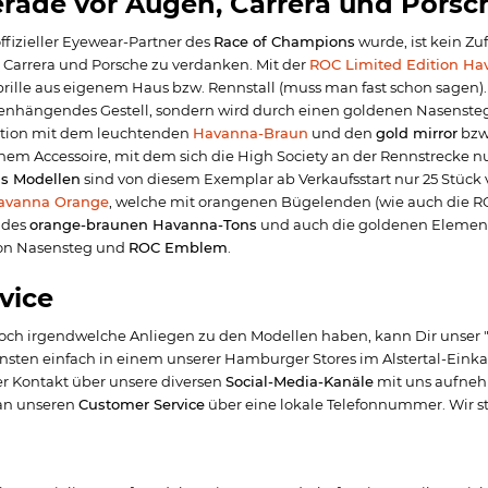
erade vor Augen, Carrera und Pors
ffizieller Eyewear-Partner des
Race of Champions
wurde, ist kein Zu
 Carrera und Porsche zu verdanken. Mit der
ROC Limited Edition Ha
lle aus eigenem Haus bzw. Rennstall (muss man fast schon sagen).
nhängendes Gestell, sondern wird durch einen goldenen Nasensteg
ation mit dem leuchtenden
Havanna-Braun
und den
gold mirror
bzw
nem Accessoire, mit dem sich die High Society an der Rennstrecke nu
s Modellen
sind von diesem Exemplar ab Verkaufsstart nur 25 Stück 
Havanna Orange
, welche mit orangenen Bügelenden (wie auch die ROC
 des
orange-braunen Havanna-Tons
und auch die goldenen Element
on Nasensteg und
ROC Emblem
.
vice
noch irgendwelche Anliegen zu den Modellen haben, kann Dir unser 
onsten einfach in einem unserer Hamburger Stores im Alstertal-Eink
r Kontakt über unsere diversen
Social-Media-Kanäle
mit uns aufneh
an unseren
Customer Service
über eine lokale Telefonnummer. Wir s