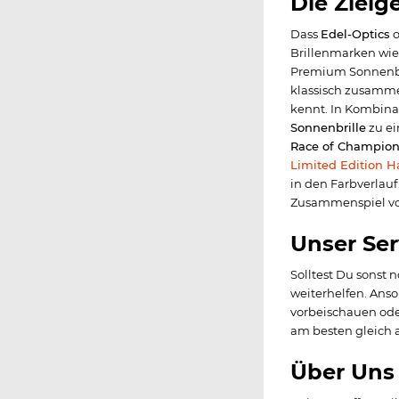
Die Zielg
Dass
Edel-Optics
o
Brillenmarken wie
Premium Sonnenbri
klassisch zusamme
kennt. In Kombin
Sonnenbrille
zu ei
Race of Champion
Limited Edition 
in den Farbverlauf
Zusammenspiel v
Unser Ser
Solltest Du sonst 
weiterhelfen. Ans
vorbeischauen ode
am besten gleich 
Über Uns