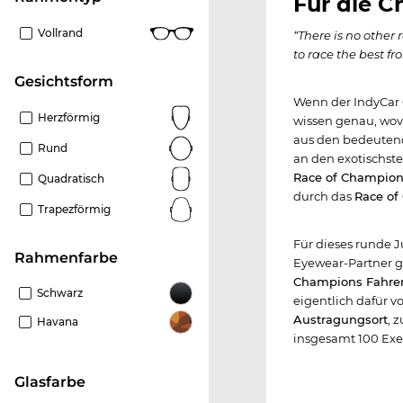
Für die C
Vollrand
“There is no other r
to race the best f
Gesichtsform
Wenn der IndyCar
Herzförmig
wissen genau, wovo
aus den bedeutend
Rund
an den exotischste
Race of Champion
Quadratisch
durch das
Race o
Trapezförmig
Für dieses runde 
Rahmenfarbe
Eyewear-Partner g
Champions Fahre
Schwarz
eigentlich dafür 
Austragungsort
, 
Havana
insgesamt 100 Exe
Glasfarbe