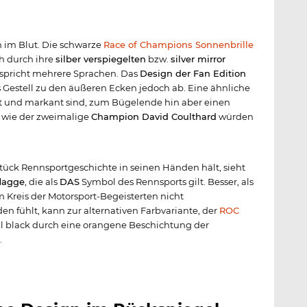
 im Blut. Die schwarze
Race of Champions Sonnenbrille
ich durch ihre
silber verspiegelten
bzw.
silver mirror
m spricht mehrere Sprachen. Das
Design der Fan Edition
s Gestell zu den äußeren Ecken jedoch ab. Eine ähnliche
t und markant sind, zum Bügelende hin aber einen
 wie der zweimalige
Champion David Coulthard
würden
Stück Rennsportgeschichte in seinen Händen hält, sieht
flagge
, die als
DAS
Symbol des Rennsports gilt. Besser, als
 Kreis der Motorsport-Begeisterten nicht
 fühlt, kann zur alternativen Farbvariante, der
ROC
 all black durch eine orangene Beschichtung der
.