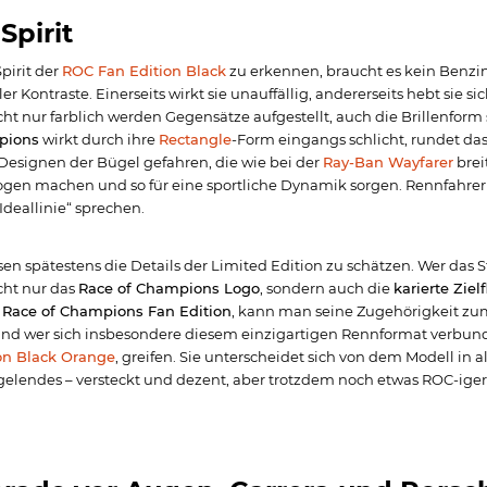
Spirit
pirit der
ROC Fan Edition Black
zu erkennen, braucht es kein Benzin
ller Kontraste. Einerseits wirkt sie unauffällig, andererseits hebt sie s
cht nur farblich werden Gegensätze aufgestellt, auch die Brillenfor
pions
wirkt durch ihre
Rectangle
-Form eingangs schlicht, rundet da
Designen der Bügel gefahren, die wie bei der
Ray-Ban Wayfarer
brei
en machen und so für eine sportliche Dynamik sorgen. Rennfahrer
Ideallinie“ sprechen.
en spätestens die Details der Limited Edition zu schätzen. Wer das 
cht nur das
Race of Champions Logo
, sondern auch die
karierte Ziel
n
Race of Champions Fan Edition
, kann man seine Zugehörigkeit zum
d wer sich insbesondere diesem einzigartigen Rennformat verbunden
on Black Orange
, greifen. Sie unterscheidet sich von dem Modell in
gelendes – versteckt und dezent, aber trotzdem noch etwas ROC-iger