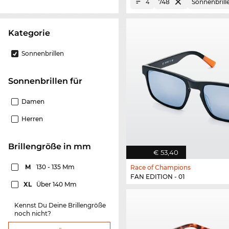
748
Sonnenbrill
4
Kategorie
Sonnenbrillen
Sonnenbrillen für
Damen
Herren
Brillengröße in mm
€ 53,40
M
130 - 135 Mm
Race of Champions
FAN EDITION - 01
XL
Über 140 Mm
Kennst Du Deine Brillengröße
noch nicht?