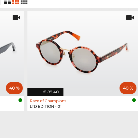
40 %
40 %
€ 89,40
Race of Champions
LTD EDITION - 01