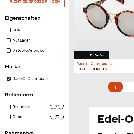
RICHTIGE GRÖSSE FINDEN
Eigenschaften
Sale
Auf Lager
Virtuelle Anprobe
€ 74,50
Race of Champions
Marke
LTD EDITION - 02
Race Of Champions
1
Brillenform
Rechteck
Edel-O
Rund
Rahmentyp