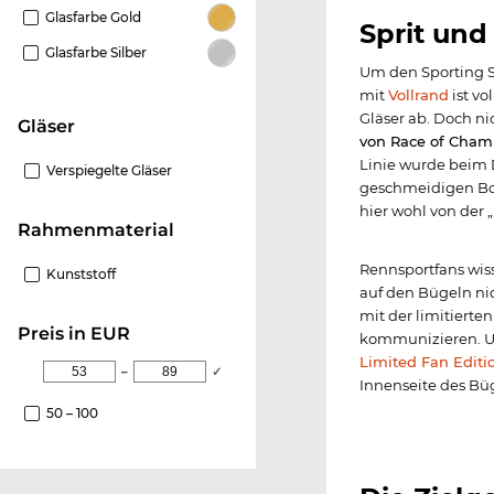
Glasfarbe Gold
Sprit und 
Glasfarbe Silber
Um den Sporting S
mit
Vollrand
ist vo
Gläser ab. Doch ni
Gläser
von Race of Cham
Linie wurde beim 
Verspiegelte Gläser
geschmeidigen Bog
hier wohl von der „
Rahmenmaterial
Rennsportfans wiss
Kunststoff
auf den Bügeln ni
mit der limitierte
Preis in EUR
kommunizieren. Un
Limited Fan Editi
–
✓
Innenseite des Bü
50 – 100