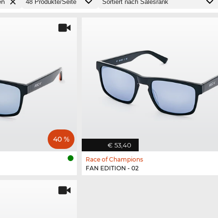
en
40 %
€ 53,40
Race of Champions
FAN EDITION - 02