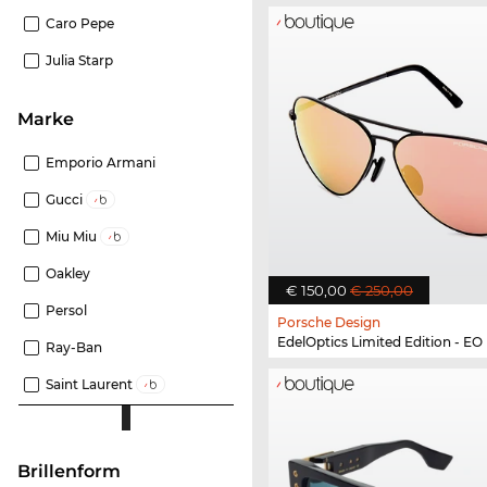
Caro Pepe
Julia Starp
Marke
Emporio Armani
Gucci
Miu Miu
Oakley
€ 150,00
€ 250,00
Persol
Porsche Design
EdelOptics Limited Edition - EO
Ray-Ban
Saint Laurent
Brillenform