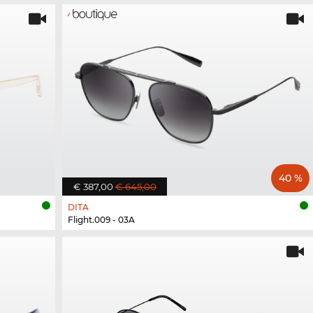
40 %
€ 387,00
€ 645,00
DITA
Flight.009 - 03A