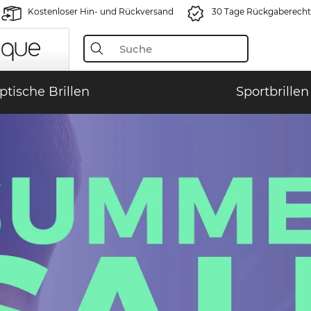
Kostenloser Hin- und Rückversand
30 Tage Rückgaberecht
ptische Brillen
Sportbrillen