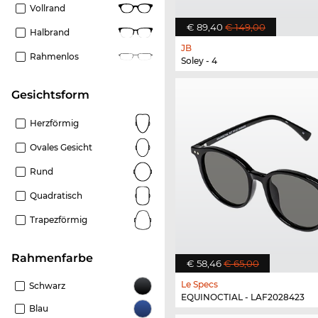
Vollrand
€ 89,40
€ 149,00
Halbrand
JB
Rahmenlos
Soley - 4
Gesichtsform
Herzförmig
Ovales Gesicht
Rund
Quadratisch
Trapezförmig
Rahmenfarbe
€ 58,46
€ 65,00
Le Specs
Schwarz
EQUINOCTIAL - LAF2028423
Blau