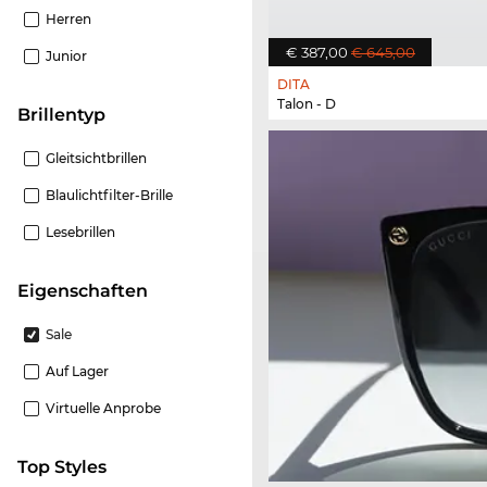
Herren
€ 387,00
€ 645,00
Junior
DITA
Talon - D
Brillentyp
Gleitsichtbrillen
Blaulichtfilter-Brille
Lesebrillen
Eigenschaften
Sale
Auf Lager
Virtuelle Anprobe
Top Styles