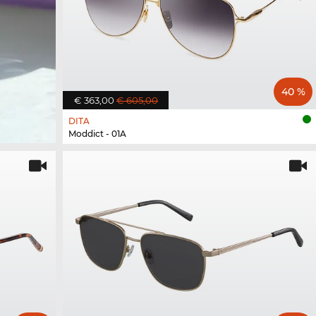
40 %
€ 363,00
€ 605,00
DITA
Moddict - 01A