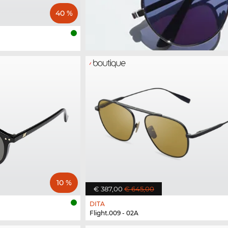
40 %
10 %
€ 387,00
€ 645,00
DITA
Flight.009 - 02A