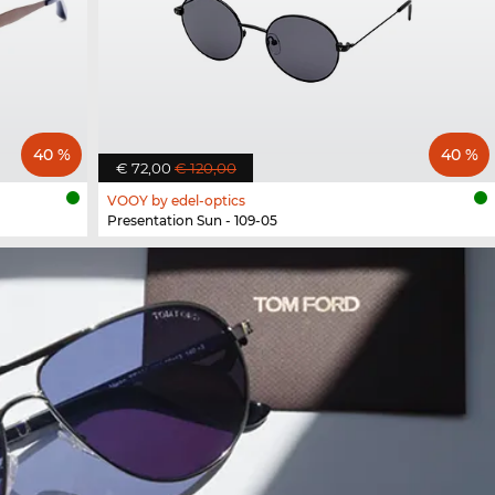
40 %
40 %
€ 72,00
€ 120,00
VOOY by edel-optics
Presentation Sun - 109-05