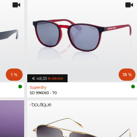
1 %
18 %
€ 48,33
€ 59,00
Superdry
SD 996063 - 70