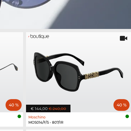
40 %
40 %
€ 144,00
€ 240,00
Moschino
MOS014/F/S - 807/IR