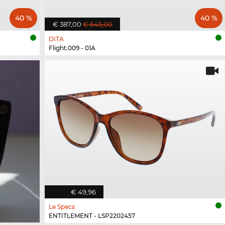
40 %
40 %
€ 387,00
€ 645,00
DITA
Flight.009 - 01A
€ 49,96
Le Specs
ENTITLEMENT - LSP2202457