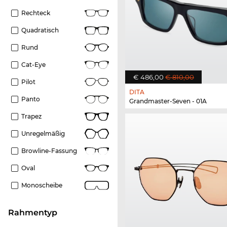
Rechteck
Quadratisch
Rund
Cat-Eye
€ 486,00
€ 810,00
Pilot
DITA
Panto
Grandmaster-Seven - 01A
Trapez
Unregelmäßig
Browline-Fassung
Oval
Monoscheibe
Rahmentyp