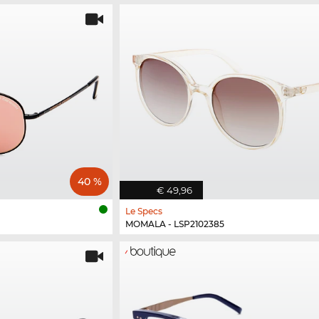
40 %
€ 49,96
Le Specs
MOMALA - LSP2102385