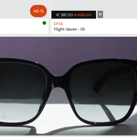
40 %
€ 381,00
€ 635,00
P
DITA
Flight-Seven - 05