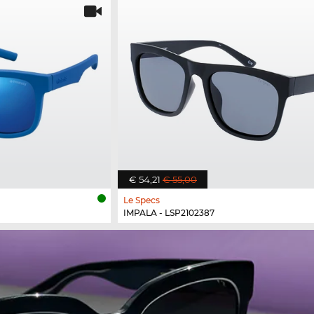
€ 54,21
€ 55,00
Le Specs
IMPALA - LSP2102387