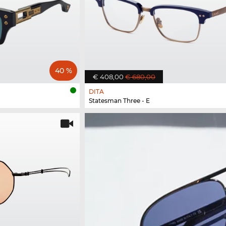
40 %
€ 408,00
€ 680,00
DITA
Statesman Three - E