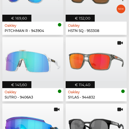
€ 169,60
€ 152,00
Oakley
Oakley
PITCHMAN R - 943904
HSTN SQ - 953308
€ 145,60
€ 114,40
Oakley
Oakley
SUTRO - 9406A3
SYLAS - 944832