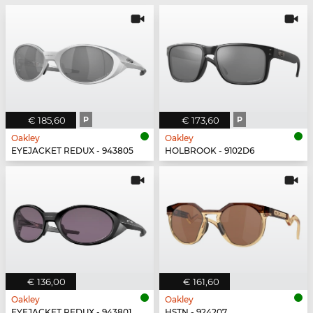
€ 185,60
P
€ 173,60
P
Oakley
Oakley
EYEJACKET REDUX - 943805
HOLBROOK - 9102D6
€ 136,00
€ 161,60
Oakley
Oakley
EYEJACKET REDUX - 943801
HSTN - 924207