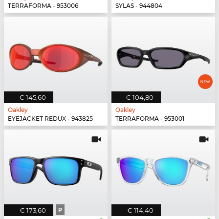
TERRAFORMA - 953006
SYLAS - 944804
€ 145,60
€ 104,80
Oakley
Oakley
EYEJACKET REDUX - 943825
TERRAFORMA - 953001
€ 173,60
P
€ 114,40