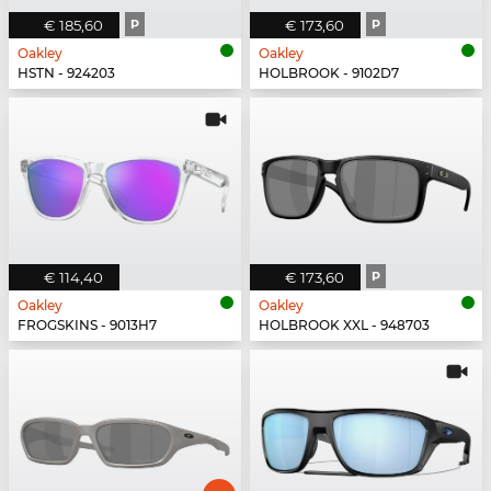
€ 185,60
P
€ 173,60
P
Oakley
Oakley
HSTN - 924203
HOLBROOK - 9102D7
€ 114,40
€ 173,60
P
Oakley
Oakley
FROGSKINS - 9013H7
HOLBROOK XXL - 948703