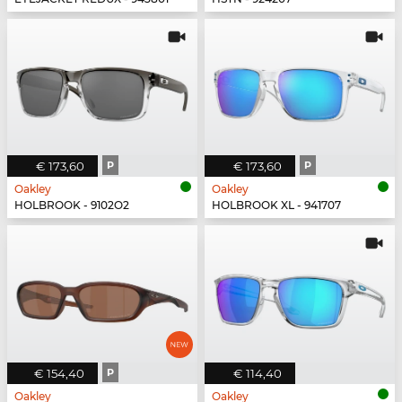
€ 173,60
P
€ 173,60
P
Oakley
Oakley
HOLBROOK - 9102O2
HOLBROOK XL - 941707
€ 154,40
P
€ 114,40
Oakley
Oakley