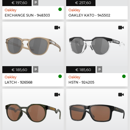
€ 197,60
P
€ 257,60
Oakley
Oakley
EXCHANGE SUN - 948303
OAKLEY KATO - 945502
€ 185,60
P
€ 185,60
P
Oakley
Oakley
LATCH - 926568
HSTN - 924205