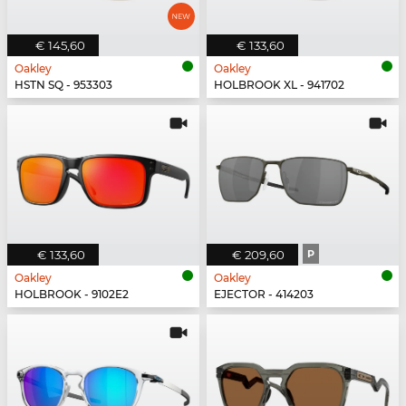
€ 145,60
€ 133,60
Oakley
Oakley
HSTN SQ - 953303
HOLBROOK XL - 941702
€ 133,60
€ 209,60
P
Oakley
Oakley
HOLBROOK - 9102E2
EJECTOR - 414203