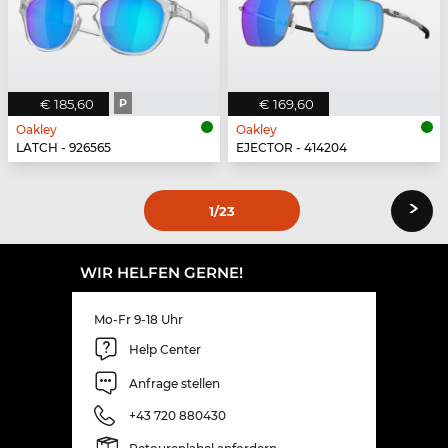
€ 185,60
P
€ 169,60
Oakley
Oakley
LATCH - 926565
EJECTOR - 414204
›
1
/23
WIR HELFEN GERNE!
Mo-Fr 9-18 Uhr
Help Center
Anfrage stellen
+43 720 880430