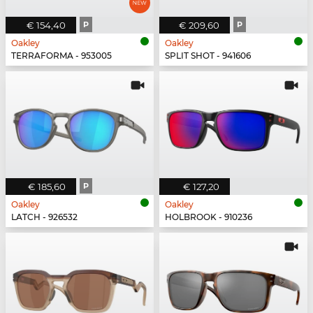
€ 154,40
P
€ 209,60
P
Oakley
Oakley
TERRAFORMA - 953005
SPLIT SHOT - 941606
€ 185,60
P
€ 127,20
Oakley
Oakley
LATCH - 926532
HOLBROOK - 910236