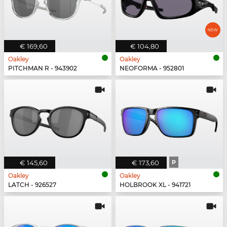
€ 169,60
€ 104,80
Oakley
Oakley
PITCHMAN R - 943902
NEOFORMA - 952801
€ 145,60
€ 173,60
P
Oakley
Oakley
LATCH - 926527
HOLBROOK XL - 941721