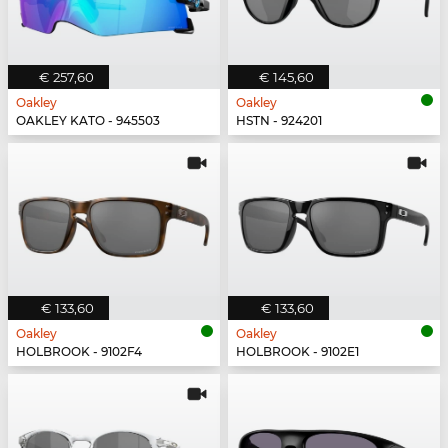
€ 257,60
€ 145,60
Oakley
Oakley
OAKLEY KATO - 945503
HSTN - 924201
€ 133,60
€ 133,60
Oakley
Oakley
HOLBROOK - 9102F4
HOLBROOK - 9102E1