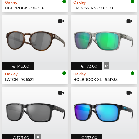
Oakley
Oakley
HOLBROOK - 9102F0
FROGSKINS - 9013D0
€ 145,60
€ 173,60
P
Oakley
Oakley
LATCH - 926522
HOLBROOK XL - 941733
€ 173,60
P
€ 133,60