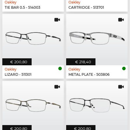
Oakley
Oakley
TIE BAR 0.5 - 514003
CARTRIDGE - 513701
€ 200,80
€ 218,40
Oakley
Oakley
LIZARD - 511301
METAL PLATE - 503806
€ 200,80
€ 200,80