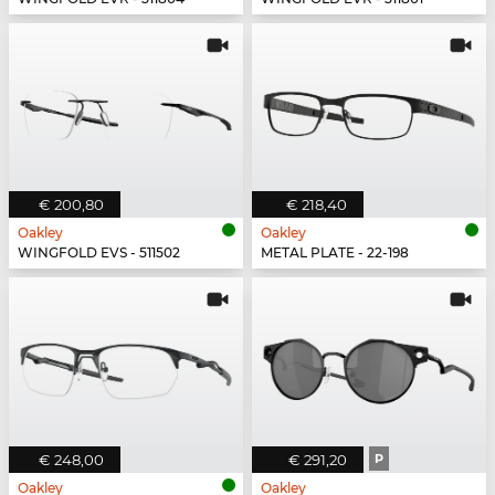
€ 200,80
€ 218,40
Oakley
Oakley
WINGFOLD EVS - 511502
METAL PLATE - 22-198
€ 248,00
€ 291,20
P
Oakley
Oakley