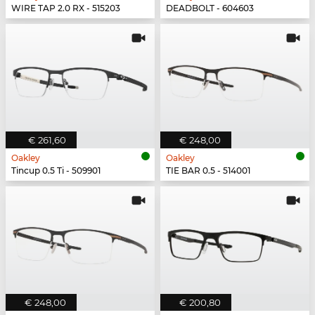
WIRE TAP 2.0 RX - 515203
DEADBOLT - 604603
€ 261,60
€ 248,00
Oakley
Oakley
Tincup 0.5 Ti - 509901
TIE BAR 0.5 - 514001
€ 248,00
€ 200,80