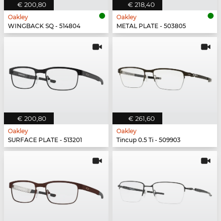
€ 200,80
€ 218,40
Oakley
Oakley
WINGBACK SQ - 514804
METAL PLATE - 503805
€ 200,80
€ 261,60
Oakley
Oakley
SURFACE PLATE - 513201
Tincup 0.5 Ti - 509903