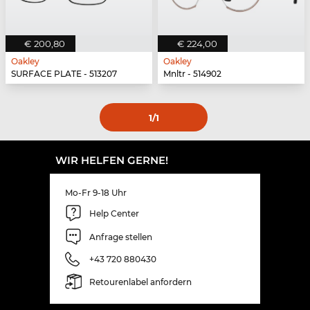
€ 200,80
€ 224,00
Oakley
Oakley
SURFACE PLATE - 513207
Mnltr - 514902
1
/1
WIR HELFEN GERNE!
Mo-Fr 9-18 Uhr
Help Center
Anfrage stellen
+43 720 880430
Retourenlabel anfordern