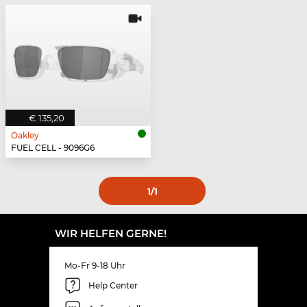
€ 135,20
Oakley
FUEL CELL - 9096G6
1
/1
WIR HELFEN GERNE!
Mo-Fr 9-18 Uhr
Help Center