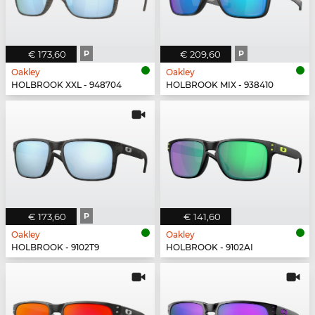
€ 173,60
P
€ 209,60
P
Oakley
Oakley
HOLBROOK XXL - 948704
HOLBROOK MIX - 938410
€ 173,60
P
€ 141,60
Oakley
Oakley
HOLBROOK - 9102T9
HOLBROOK - 9102AI