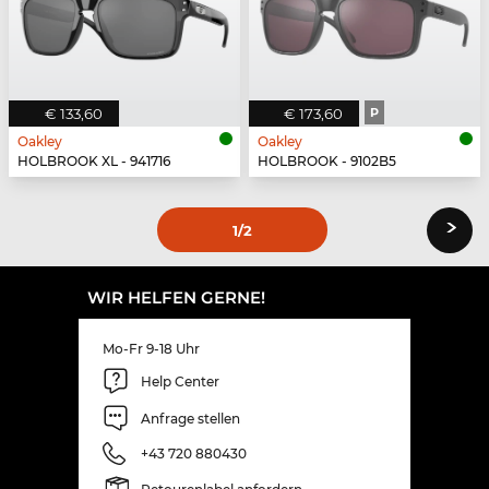
€ 133,60
€ 173,60
P
Oakley
Oakley
HOLBROOK XL - 941716
HOLBROOK - 9102B5
›
1
/2
WIR HELFEN GERNE!
Mo-Fr 9-18 Uhr
Help Center
Anfrage stellen
+43 720 880430