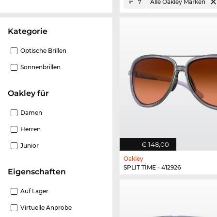
Alle Oakley Marken
7
Kategorie
Optische Brillen
Sonnenbrillen
Oakley für
Damen
Herren
€ 148,00
Junior
Oakley
SPLIT TIME - 412926
Eigenschaften
Auf Lager
Virtuelle Anprobe