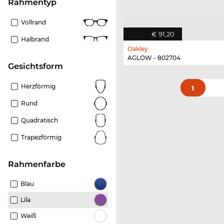
Rahmentyp
Vollrand
€ 91,20
Halbrand
Oakley
AGLOW - 802704
Gesichtsform
Herzförmig
1
Rund
Quadratisch
Trapezförmig
Rahmenfarbe
Blau
Lila
Weiß