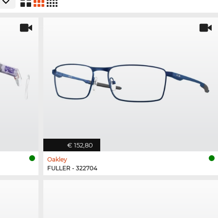
€ 152,80
Oakley
FULLER - 322704