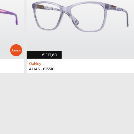
€ 117,60
Oakley
ALIAS - 815510