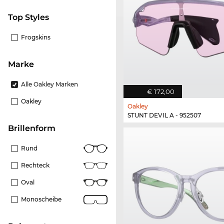
Top Styles
Frogskins
Marke
Alle Oakley Marken
€ 172,00
Oakley
Oakley
STUNT DEVIL A - 952507
Brillenform
Rund
Rechteck
Oval
Monoscheibe