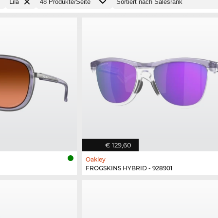
Lila
€ 129,60
Oakley
FROGSKINS HYBRID - 928901