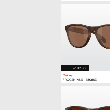
€ 112,80
Oakley
FROGSKINS S - 950803