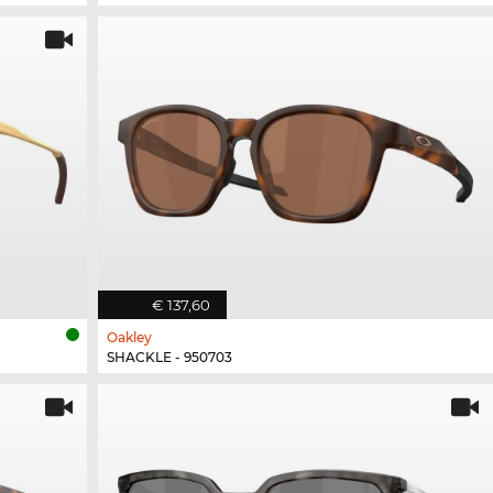
€ 137,60
Oakley
SHACKLE - 950703