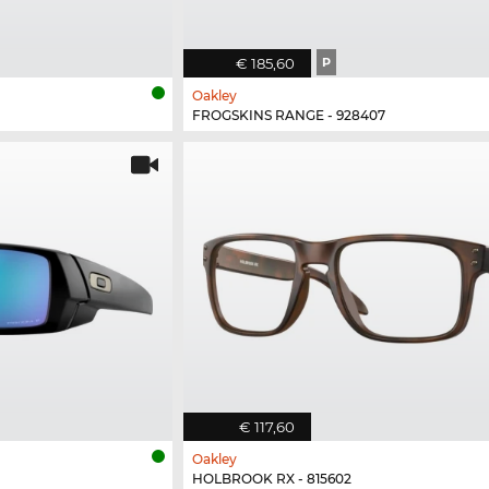
€ 185,60
P
Oakley
FROGSKINS RANGE - 928407
€ 117,60
Oakley
HOLBROOK RX - 815602