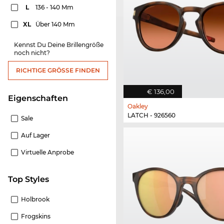
L
136 - 140 Mm
XL
Über 140 Mm
Kennst Du Deine Brillengröße
noch nicht?
RICHTIGE GRÖSSE FINDEN
€ 136,00
Eigenschaften
Oakley
LATCH - 926560
Sale
Auf Lager
Virtuelle Anprobe
Top Styles
Holbrook
Frogskins