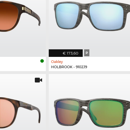
€ 173,60
P
Oakley
HOLBROOK - 9102J9