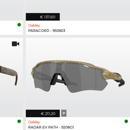
€ 137,60
Oakley
PARACORD - 950603
€ 211,20
P
Oakley
RADAR EV PATH - 9208G1