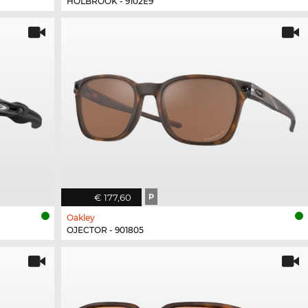
HOLBROOK - 9102E9
€ 177,60
P
Oakley
OJECTOR - 901805