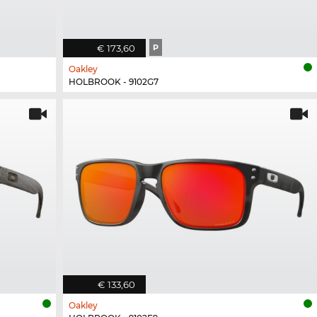
€ 173,60
P
Oakley
HOLBROOK - 9102G7
€ 133,60
Oakley