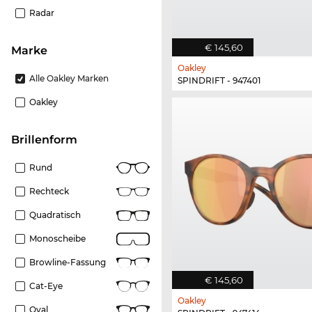
Radar
€ 145,60
Marke
Oakley
Alle Oakley Marken
SPINDRIFT - 947401
Oakley
Brillenform
Rund
Rechteck
Quadratisch
Monoscheibe
Browline-Fassung
€ 145,60
Cat-Eye
Oakley
Oval