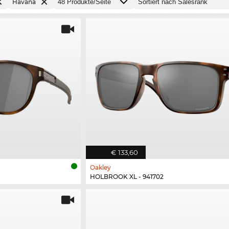
Havana
€ 133,60
Oakley
HOLBROOK XL - 941702