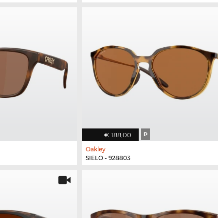
€ 188,00
P
Oakley
SIELO - 928803