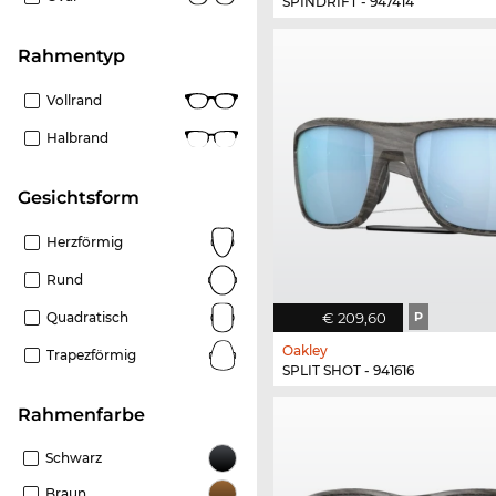
SPINDRIFT - 947414
Rahmentyp
Vollrand
Halbrand
Gesichtsform
Herzförmig
Rund
€ 209,60
P
Quadratisch
Oakley
Trapezförmig
SPLIT SHOT - 941616
Rahmenfarbe
Schwarz
Braun