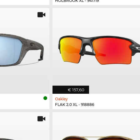
HOLBROOK XL - 941719
€ 157,60
Oakley
FLAK 2.0 XL - 918886