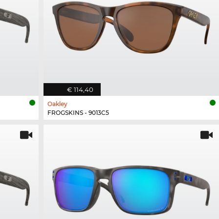
€ 114,40
Oakley
FROGSKINS - 9013C5