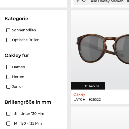
Alle Oakley Marken
52
Kategorie
Sonnenbrillen
Optische Brillen
Oakley für
Damen
Herren
€ 145,60
Junior
Oakley
LATCH - 926522
Brillengröße in mm
S
Unter 130 Mm
M
130 - 135 Mm