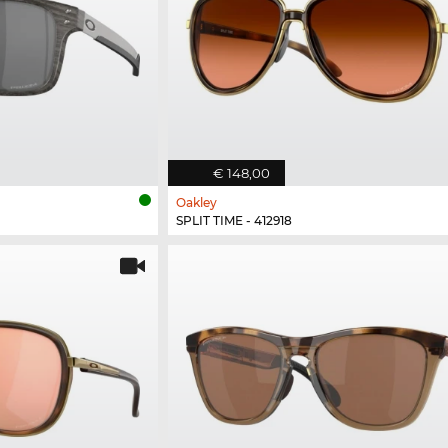
€ 148,00
Oakley
SPLIT TIME - 412918