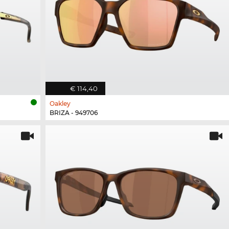
€ 114,40
Oakley
BRIZA - 949706