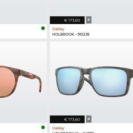
€ 173,60
P
Oakley
HOLBROOK - 9102J8
€ 173,60
P
Oakley