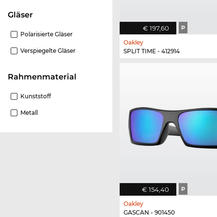
Gläser
€ 197,60
P
Polarisierte Gläser
Oakley
Verspiegelte Gläser
SPLIT TIME - 412914
Rahmenmaterial
Kunststoff
Metall
€ 154,40
P
Oakley
GASCAN - 901450