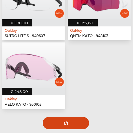
€ 180,00
€ 257,60
Oakley
Oakley
SUTRO LITE S - 949607
QNTM KATO - 948103
€ 248,00
Oakley
VELO KATO - 950103
1
/1