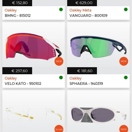
€ 152,80
€ 629,00
Oakley
Oakley Meta
BMNG - 815012
VANGUARD - 800109
€ 257,60
€ 181,60
Oakley
Oakley
VELO KATO - 950102
SPHAERA - 940319