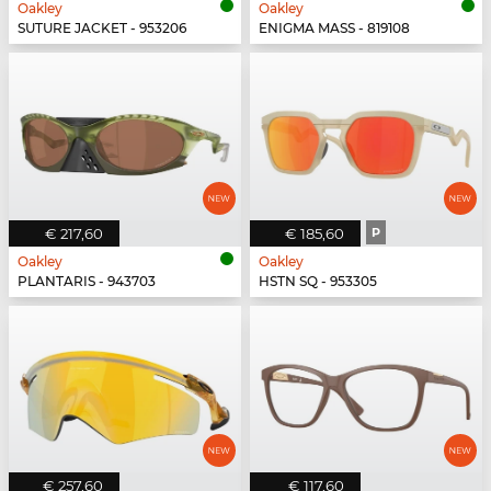
Oakley
Oakley
SUTURE JACKET - 953206
ENIGMA MASS - 819108
€ 217,60
€ 185,60
P
Oakley
Oakley
PLANTARIS - 943703
HSTN SQ - 953305
€ 257,60
€ 117,60