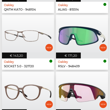
Oakley
Oakley
QNTM KATO - 948104
ALIAS - 815514
€ 143,20
€ 171,20
Oakley
Oakley
SOCKET 5.0 - 321720
RSLV - 948409