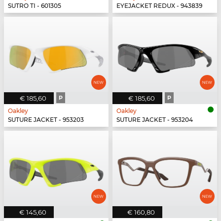
SUTRO TI - 601305
EYEJACKET REDUX - 943839
€ 185,60
P
€ 185,60
P
Oakley
Oakley
SUTURE JACKET - 953203
SUTURE JACKET - 953204
€ 145,60
€ 160,80