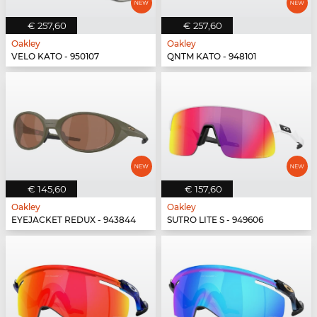
€ 257,60
€ 257,60
Oakley
Oakley
VELO KATO - 950107
QNTM KATO - 948101
€ 145,60
€ 157,60
Oakley
Oakley
EYEJACKET REDUX - 943844
SUTRO LITE S - 949606