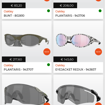
€ 83,20
€ 208,00
Oakley
Oakley
BUNT - 802610
PLANTARIS - 943706
€ 217,60
€ 145,60
Oakley
Oakley
PLANTARIS - 943707
EYEJACKET REDUX - 943837