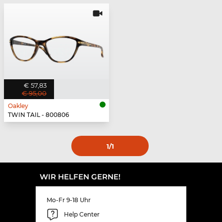
€ 57,83
€ 95,00
Oakley
TWIN TAIL - 800806
1
/1
WIR HELFEN GERNE!
Mo-Fr 9-18 Uhr
Help Center