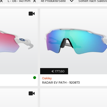
L - 136 - 140 mm
€ 177,60
Oakley
RADAR EV PATH - 920873