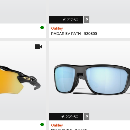
€ 217,60
P
Oakley
RADAR EV PATH - 920855
€ 209,60
P
Oakley