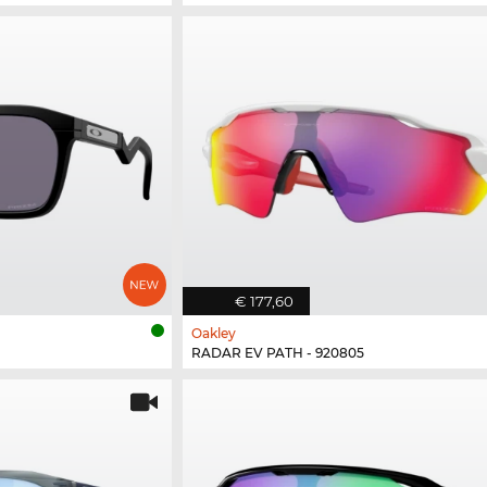
€ 177,60
Oakley
RADAR EV PATH - 920805