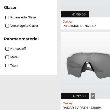
Gläser
€ 169,60
Polarisierte Gläser
Oakley
Verspiegelte Gläser
PITCHMAN R - 943902
Rahmenmaterial
Kunststoff
Metall
Titan
€ 217,60
P
Oakley
RADAR EV PATH - 920894