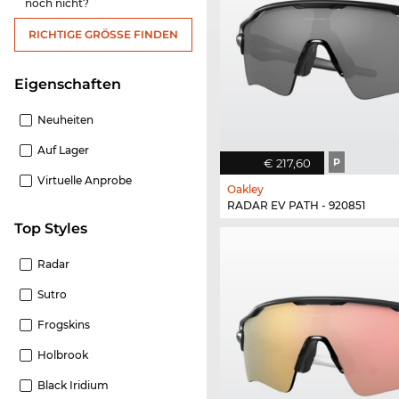
noch nicht?
RICHTIGE GRÖSSE FINDEN
Eigenschaften
Neuheiten
Auf Lager
€ 217,60
P
Virtuelle Anprobe
Oakley
RADAR EV PATH - 920851
Top Styles
Radar
Sutro
Frogskins
Holbrook
Black Iridium