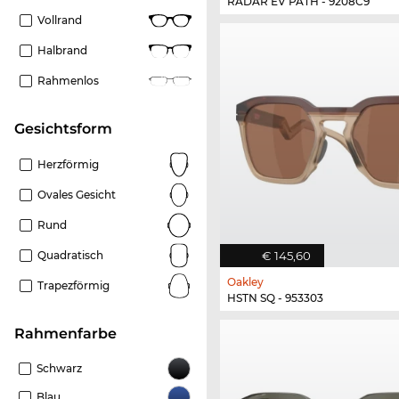
RADAR EV PATH - 9208C9
Vollrand
Halbrand
Rahmenlos
Gesichtsform
Herzförmig
Ovales Gesicht
Rund
€ 145,60
Quadratisch
Oakley
Trapezförmig
HSTN SQ - 953303
Rahmenfarbe
Schwarz
Blau