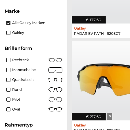
Marke
€ 177,60
Alle Oakley Marken
Oakley
Oakley
RADAR EV PATH - 9208C7
Brillenform
Rechteck
Monoscheibe
Quadratisch
Rund
Pilot
Oval
€ 217,60
P
Rahmentyp
Oakley