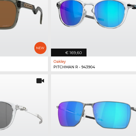
€ 169,60
Oakley
PITCHMAN R - 943904