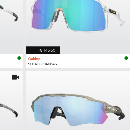
€ 145,60
Oakley
SUTRO - 9406A3