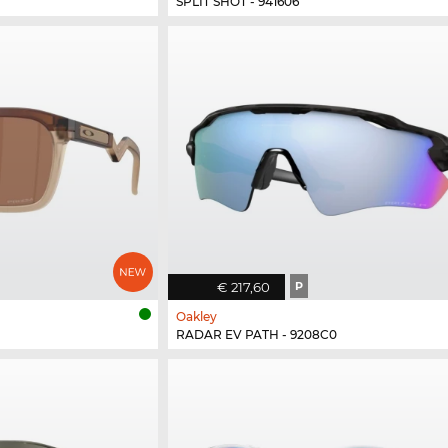
SPLIT SHOT - 941606
€ 217,60
P
Oakley
RADAR EV PATH - 9208C0