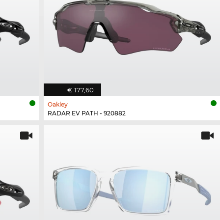
€ 177,60
Oakley
RADAR EV PATH - 920882