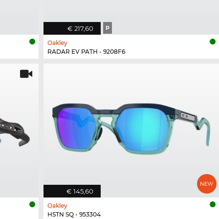
€ 217,60
P
Oakley
RADAR EV PATH - 9208F6
€ 145,60
Oakley
HSTN SQ - 953304