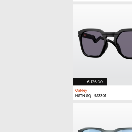
€ 136,00
Oakley
HSTN SQ - 953301