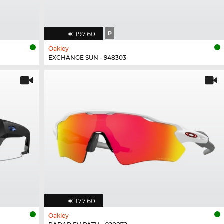
€ 197,60
P
Oakley
EXCHANGE SUN - 948303
€ 177,60
Oakley