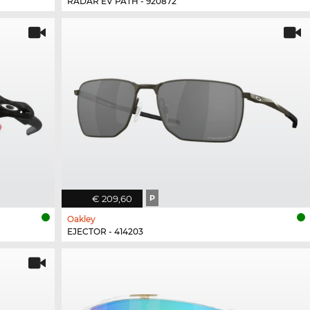
RADAR EV PATH - 920872
€ 209,60
P
Oakley
EJECTOR - 414203