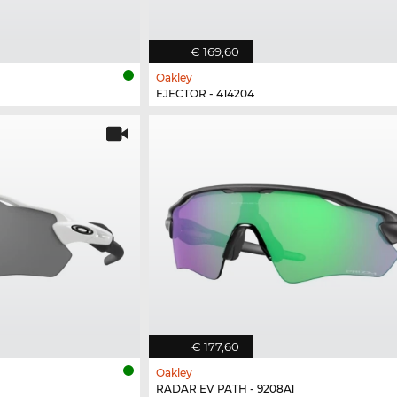
€ 169,60
Oakley
EJECTOR - 414204
€ 177,60
Oakley
RADAR EV PATH - 9208A1