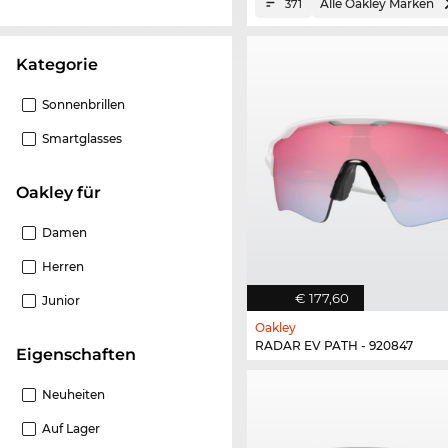
Alle Oakley Marken
371
Kategorie
Sonnenbrillen
Smartglasses
Oakley für
Damen
Herren
€ 177,60
Junior
Oakley
RADAR EV PATH - 920847
Eigenschaften
Neuheiten
Auf Lager