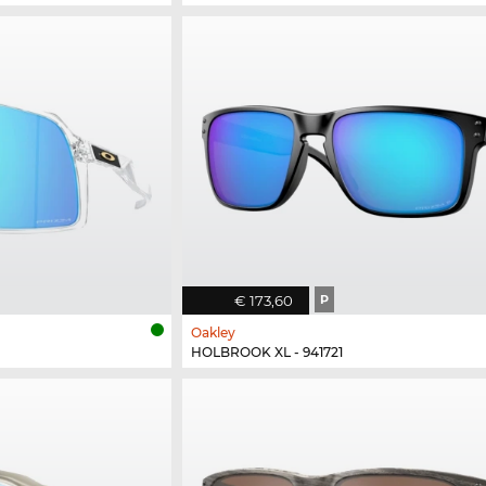
€ 173,60
P
Oakley
HOLBROOK XL - 941721