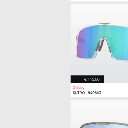
€ 145,60
Oakley
SUTRO - 9406A3