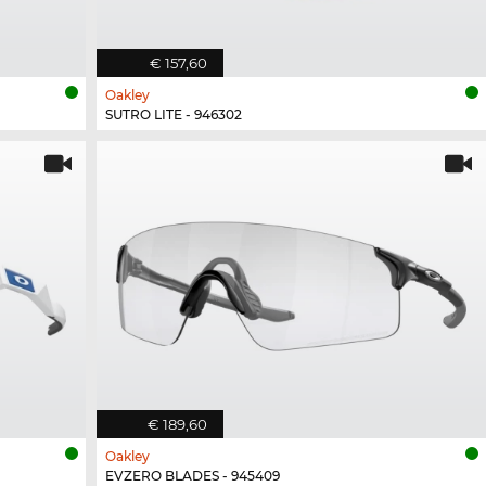
€ 157,60
Oakley
SUTRO LITE - 946302
€ 189,60
Oakley
EVZERO BLADES - 945409