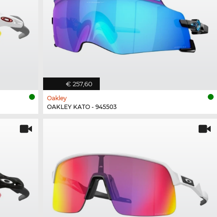
€ 257,60
Oakley
OAKLEY KATO - 945503