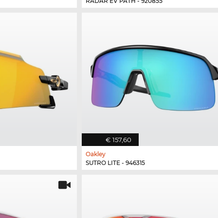
RADAR EV PATH - 920855
€ 157,60
Oakley
SUTRO LITE - 946315