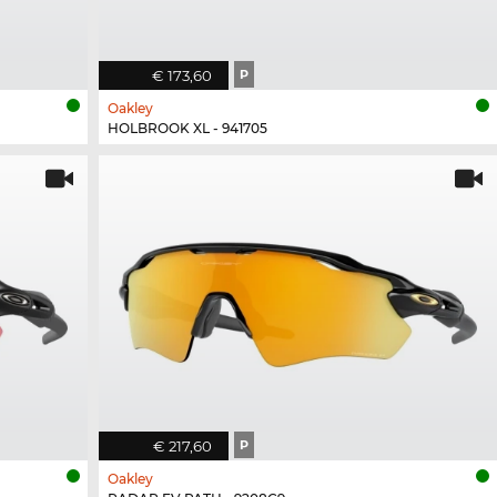
€ 173,60
P
Oakley
HOLBROOK XL - 941705
€ 217,60
P
Oakley