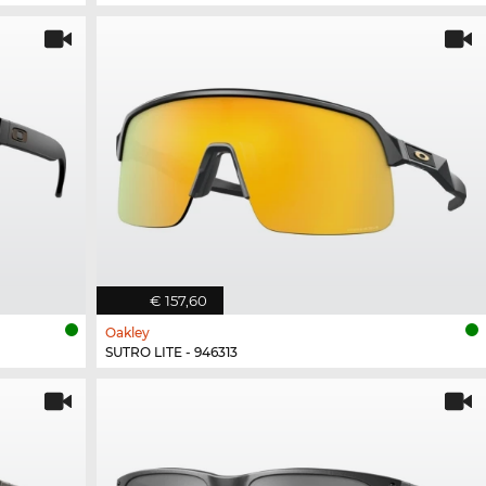
€ 157,60
Oakley
SUTRO LITE - 946313