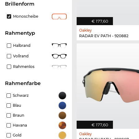
Brillenform
Monoscheibe
€ 177,60
Oakley
Rahmentyp
RADAR EV PATH - 920882
Halbrand
Vollrand
Rahmenlos
Rahmenfarbe
Schwarz
Blau
Braun
€ 177,60
Havana
Oakley
Gold