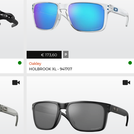
€ 173,60
P
Oakley
HOLBROOK XL - 941707