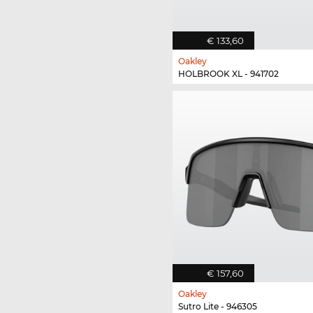
€ 133,60
Oakley
HOLBROOK XL - 941702
€ 157,60
Oakley
Sutro Lite - 946305