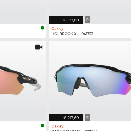
€ 173,60
P
Oakley
HOLBROOK XL - 941733
€ 217,60
P
Oakley