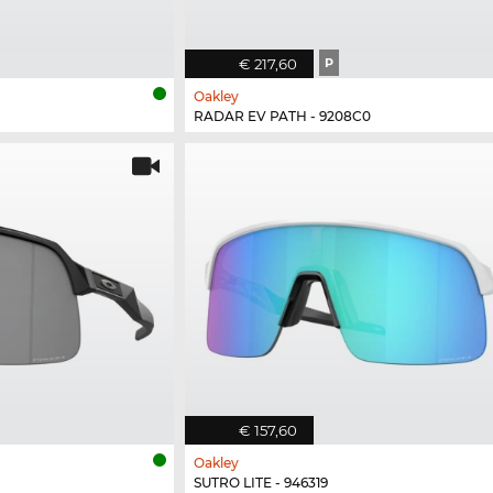
€ 217,60
P
Oakley
RADAR EV PATH - 9208C0
€ 157,60
Oakley
SUTRO LITE - 946319