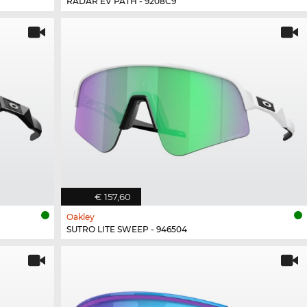
RADAR EV PATH - 9208C9
€ 157,60
Oakley
SUTRO LITE SWEEP - 946504