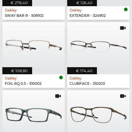
€ 278,40
€ 126,40
Oakley
Oakley
SWAY BAR R - 508102
EXTENDER - 324902
€ 108,80
€ 174,40
Oakley
Oakley
FOIL RQ 0.5 - 310002
CLUBFACE - 310203