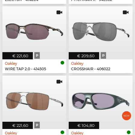
€ 221,60
P
€ 209,60
P
Oakley
Oakley
WIRE TAP 2.0 - 414505
CROSSHAIR - 406022
€ 221,60
P
€ 104,80
Oakley
Oakley