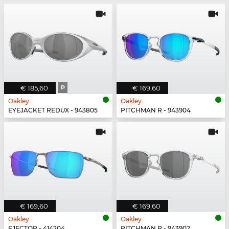
€ 185,60
P
€ 169,60
Oakley
Oakley
EYEJACKET REDUX - 943805
PITCHMAN R - 943904
€ 169,60
€ 169,60
Oakley
Oakley
EJECTOR - 414204
PITCHMAN R - 943902