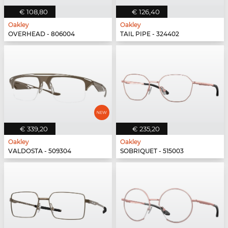
€ 108,80
€ 126,40
Oakley
Oakley
OVERHEAD - 806004
TAIL PIPE - 324402
€ 339,20
€ 235,20
Oakley
Oakley
VALDOSTA - 509304
SOBRIQUET - 515003