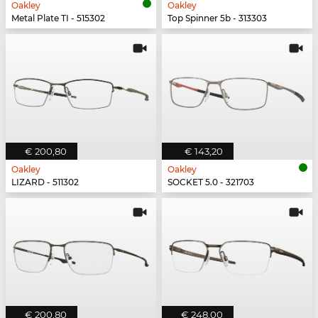
Oakley
Oakley
Metal Plate TI - 515302
Top Spinner 5b - 313303
€ 200,80
€ 143,20
Oakley
Oakley
LIZARD - 511302
SOCKET 5.0 - 321703
€ 200,80
€ 248,00