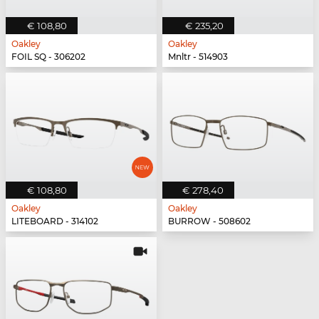
€ 108,80
€ 235,20
Oakley
Oakley
FOIL SQ - 306202
Mnltr - 514903
€ 108,80
€ 278,40
Oakley
Oakley
LITEBOARD - 314102
BURROW - 508602