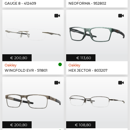
GAUGE 8 - 412409
NEOFORMA - 952802
€ 200,80
€ 113,60
Oakley
Oakley
WINGFOLD EVR - 511801
HEX JECTOR - 803207
€ 200,80
€ 108,80