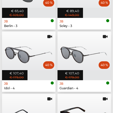
40 %
40 %
€ 65,40
€ 89,40
€ 109,00
€ 149,00
JB
JB
Berlin - 3
Soley - 3
40 %
40 %
€ 107,40
€ 107,40
€ 179,00
€ 179,00
JB
JB
Idol - 4
Guardian - 4