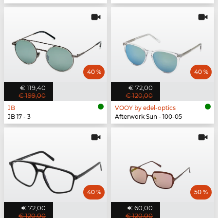
40 %
40 %
€ 119,40
€ 72,00
€ 199,00
€ 120,00
JB
VOOY by edel-optics
JB 17 - 3
Afterwork Sun - 100-05
40 %
50 %
€ 72,00
€ 60,00
€ 120,00
€ 120,00