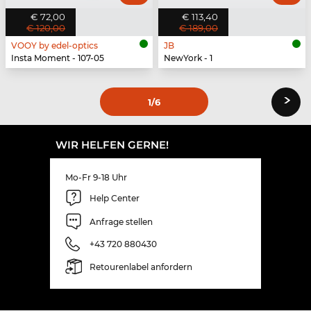
€ 72,00
€ 113,40
€ 120,00
€ 189,00
VOOY by edel-optics
JB
Insta Moment - 107-05
NewYork - 1
›
1
/6
WIR HELFEN GERNE!
Mo-Fr 9-18 Uhr
Help Center
Anfrage stellen
+43 720 880430
Retourenlabel anfordern