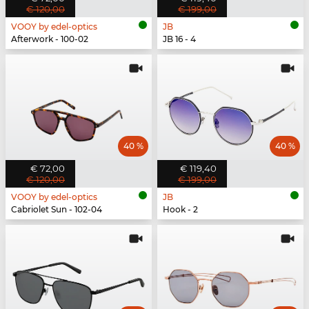
€ 120,00
€ 199,00
VOOY by edel-optics
JB
Afterwork - 100-02
JB 16 - 4
40 %
40 %
€ 72,00
€ 119,40
€ 120,00
€ 199,00
VOOY by edel-optics
JB
Cabriolet Sun - 102-04
Hook - 2