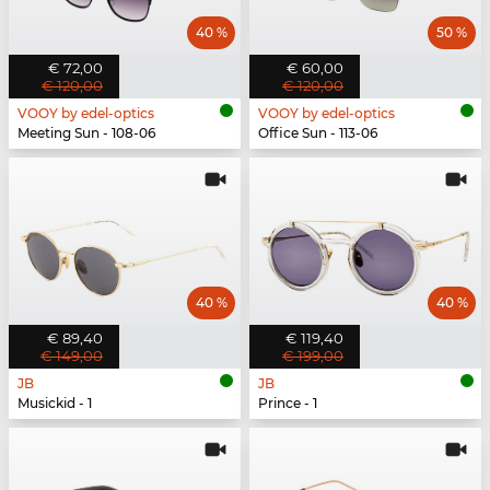
40 %
50 %
€ 72,00
€ 60,00
€ 120,00
€ 120,00
VOOY by edel-optics
VOOY by edel-optics
Meeting Sun - 108-06
Office Sun - 113-06
40 %
40 %
€ 89,40
€ 119,40
€ 149,00
€ 199,00
JB
JB
Musickid - 1
Prince - 1