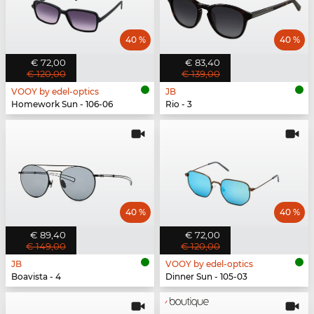
40 %
40 %
€ 72,00
€ 83,40
€ 120,00
€ 139,00
VOOY by edel-optics
JB
Homework Sun - 106-06
Rio - 3
40 %
40 %
€ 89,40
€ 72,00
€ 149,00
€ 120,00
JB
VOOY by edel-optics
Boavista - 4
Dinner Sun - 105-03