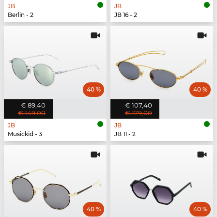
JB
JB
Berlin - 2
JB 16 - 2
40 %
40 %
€ 89,40
€ 107,40
€ 149,00
€ 179,00
JB
JB
Musickid - 3
JB 11 - 2
40 %
40 %