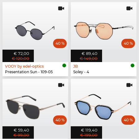
40 %
40 %
€ 72,00
€ 89,40
€ 120,00
€ 149,00
VOOY by edel-optics
JB
Presentation Sun - 109-05
Soley - 4
40 %
40 %
€ 59,40
€ 119,40
€ 99,00
€ 199,00