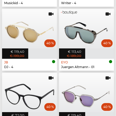
Musickid - 4
Writer - 4
40 %
40 %
€ 119,40
€ 113,40
€ 199,00
€ 189,00
JB
EYO
DJ - 4
Juergen Altmann - 01
40 %
40 %
€ 72,00
€ 119,40