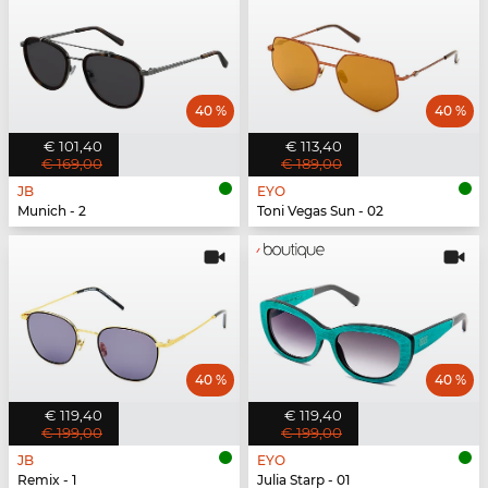
40 %
40 %
€ 101,40
€ 113,40
€ 169,00
€ 189,00
JB
EYO
Munich - 2
Toni Vegas Sun - 02
40 %
40 %
€ 119,40
€ 119,40
€ 199,00
€ 199,00
JB
EYO
Remix - 1
Julia Starp - 01