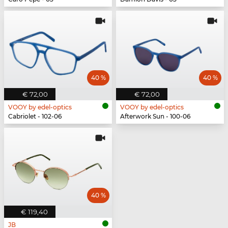
40 %
40 %
€ 72,00
€ 72,00
VOOY by edel-optics
VOOY by edel-optics
Cabriolet - 102-06
Afterwork Sun - 100-06
40 %
€ 119,40
JB