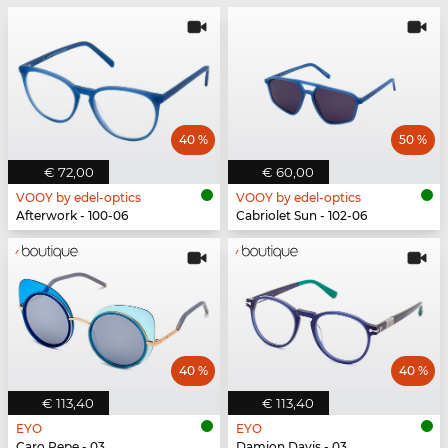
40 %
50 %
€ 72,00
€ 60,00
VOOY by edel-optics
VOOY by edel-optics
Afterwork - 100-06
Cabriolet Sun - 102-06
40 %
40 %
€ 113,40
€ 113,40
EYO
EYO
Caro Pepe - 03
Damion Davis - 03