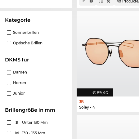
JB
119
Kategorie
Sonnenbrillen
Optische Brillen
DKMS für
Damen
Herren
€ 89,40
Junior
JB
Soley - 4
Brillengröße in mm
S
Unter 130 Mm
M
130 - 135 Mm