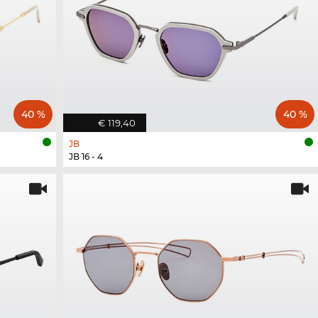
40 %
40 %
€ 119,40
JB
JB 16 - 4