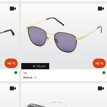
40 %
40 %
€ 119,40
JB
Remix - 1