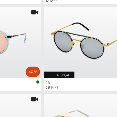
Drip - 4
40 %
€ 119,40
JB
JB 14 - 1