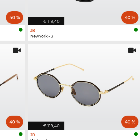
40 %
40 %
€ 119,40
JB
NewYork - 3
40 %
40 %
€ 119,40
JB