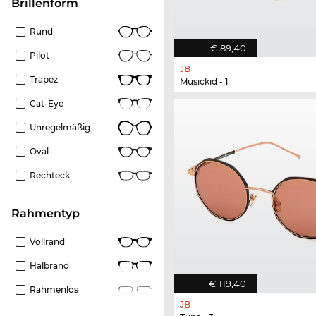
Brillenform
Rund
€ 89,40
Pilot
JB
Trapez
Musickid - 1
Cat-Eye
Unregelmäßig
Oval
Rechteck
Rahmentyp
Vollrand
Halbrand
€ 119,40
Rahmenlos
JB