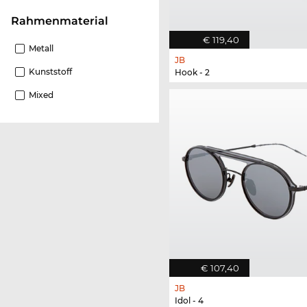
Rahmenmaterial
€ 119,40
Metall
JB
Kunststoff
Hook - 2
Mixed
€ 107,40
JB
Idol - 4