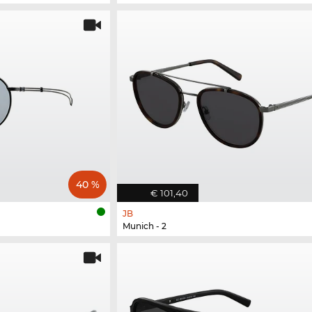
40 %
€ 101,40
JB
Munich - 2