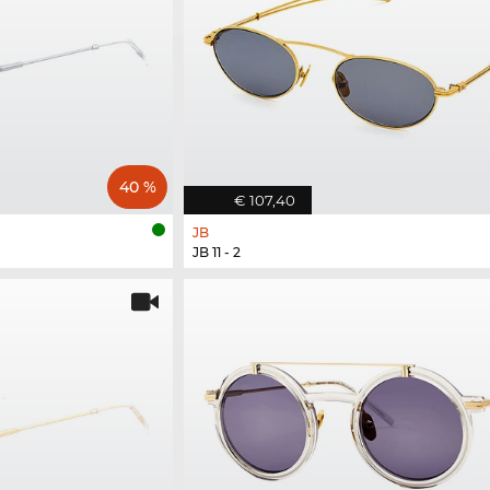
40 %
€ 107,40
JB
JB 11 - 2