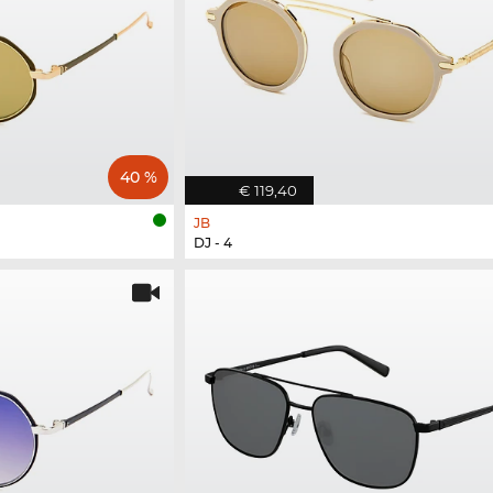
40 %
€ 119,40
JB
DJ - 4