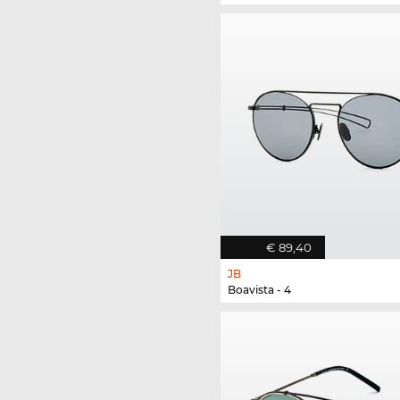
€ 89,40
JB
Boavista - 4