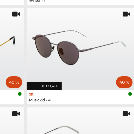
Writer - 1
40 %
40 %
€ 89,40
JB
Musickid - 4