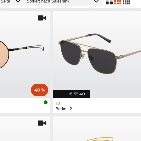
40 %
€ 59,40
JB
Berlin - 2