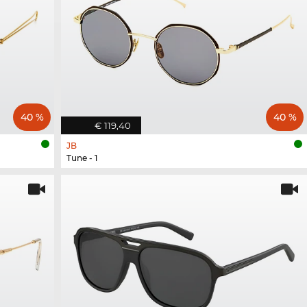
40 %
40 %
€ 119,40
JB
Tune - 1