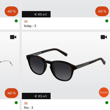
40 %
40 %
€ 89,40
JB
Soley - 3
40 %
€ 83,40
JB
Rio - 3