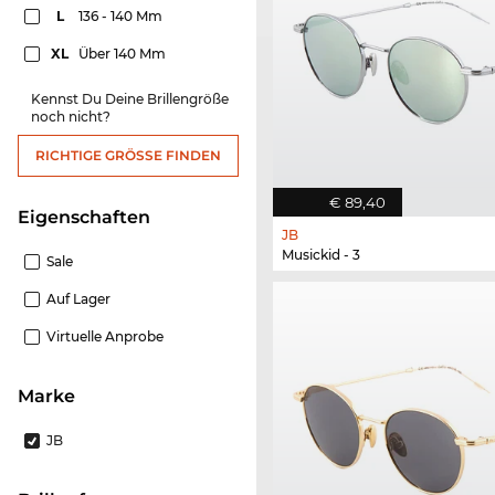
L
136 - 140 Mm
XL
Über 140 Mm
Kennst Du Deine Brillengröße
noch nicht?
RICHTIGE GRÖSSE FINDEN
€ 89,40
Eigenschaften
JB
Musickid - 3
Sale
Auf Lager
Virtuelle Anprobe
Marke
JB