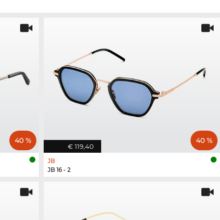
40 %
40 %
€ 119,40
JB
JB 16 - 2