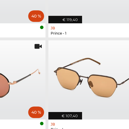
40 %
€ 119,40
JB
Prince - 1
40 %
€ 107,40
JB