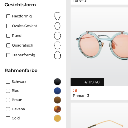
Tune - 3
Gesichtsform
Herzförmig
Ovales Gesicht
Rund
Quadratisch
Trapezförmig
Rahmenfarbe
Schwarz
€ 119,40
JB
Blau
Prince - 3
Braun
Havana
Gold