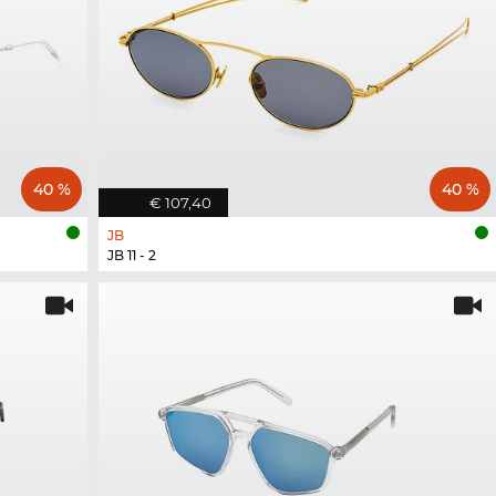
40 %
40 %
€ 107,40
JB
JB 11 - 2