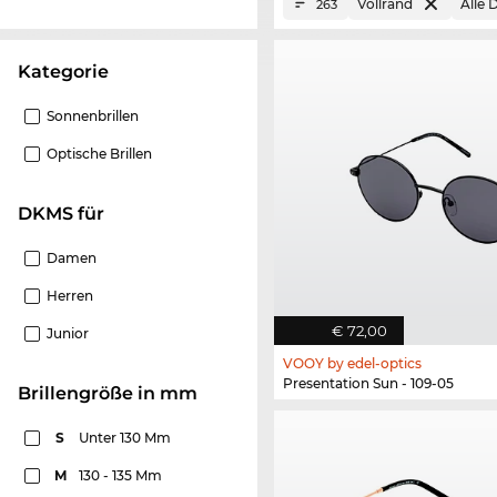
Vollrand
Alle
263
Kategorie
Sonnenbrillen
Optische Brillen
DKMS für
Damen
Herren
€ 72,00
Junior
VOOY by edel-optics
Presentation Sun - 109-05
Brillengröße in mm
S
Unter 130 Mm
M
130 - 135 Mm