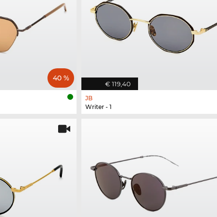
40 %
€ 119,40
JB
Writer - 1