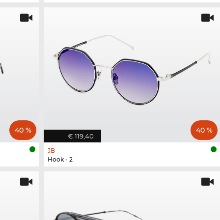
40 %
40 %
€ 119,40
JB
Hook - 2