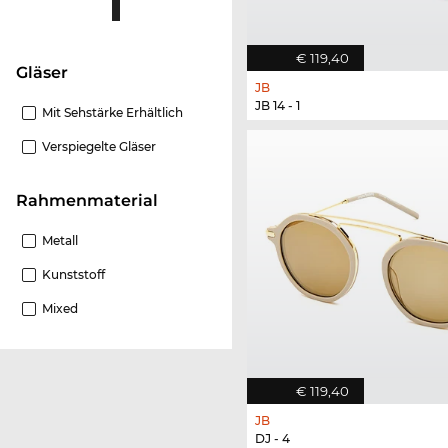
€ 119,40
Gläser
JB
JB 14 - 1
Mit Sehstärke Erhältlich
Verspiegelte Gläser
Rahmenmaterial
Metall
Kunststoff
Mixed
€ 119,40
JB
DJ - 4