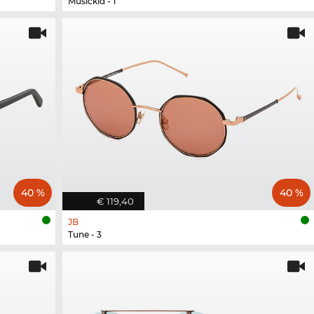
Musickid - 1
40 %
40 %
€ 119,40
JB
Tune - 3