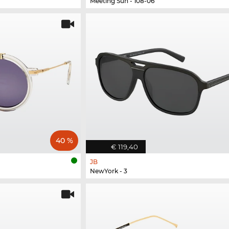
Meeting Sun - 108-06
40 %
€ 119,40
JB
NewYork - 3