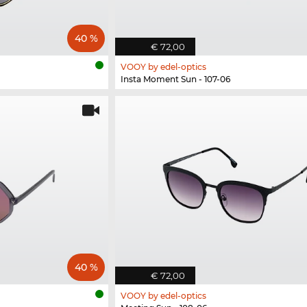
40 %
€ 72,00
VOOY by edel-optics
Insta Moment Sun - 107-06
40 %
€ 72,00
VOOY by edel-optics