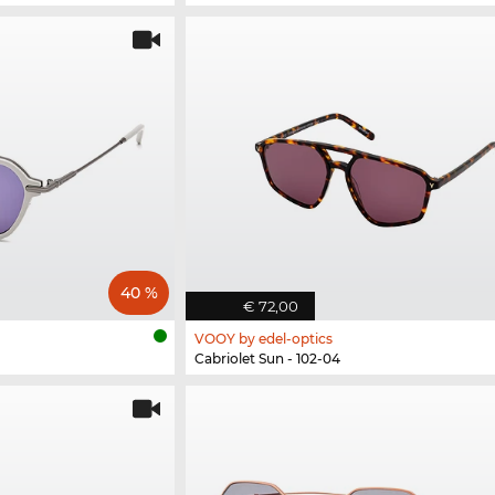
40 %
€ 72,00
VOOY by edel-optics
Cabriolet Sun - 102-04