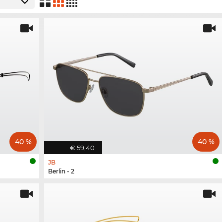
40 %
40 %
€ 59,40
JB
Berlin - 2