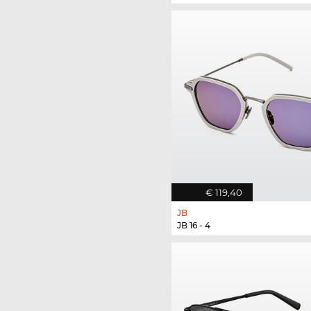
€ 119,40
JB
JB 16 - 4