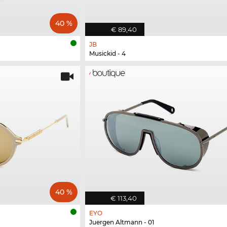
40 %
€ 89,40
JB
Musickid - 4
40 %
€ 113,40
EYO
Juergen Altmann - 01