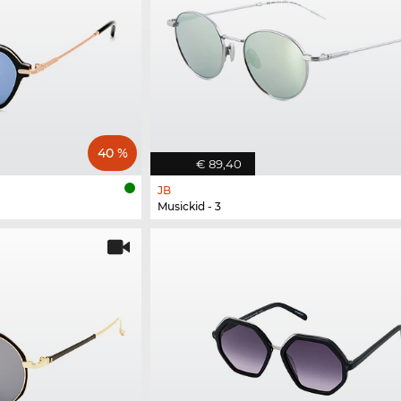
40 %
€ 89,40
JB
Musickid - 3