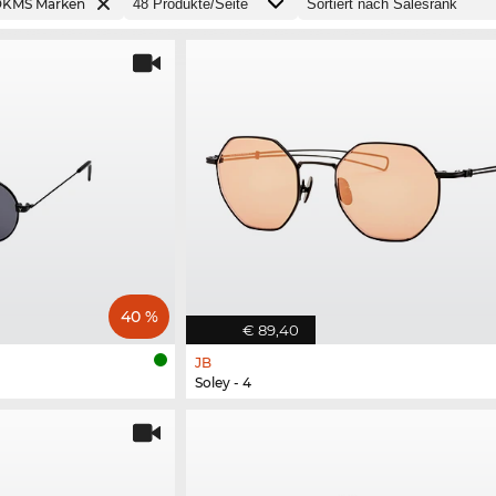
 DKMS Marken
40 %
€ 89,40
JB
Soley - 4