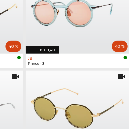
40 %
40 %
€ 119,40
JB
Prince - 3