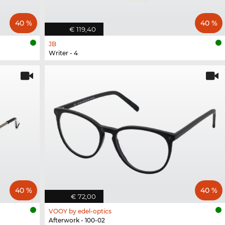
40 %
40 %
€ 119,40
JB
Writer - 4
40 %
40 %
€ 72,00
VOOY by edel-optics
Afterwork - 100-02