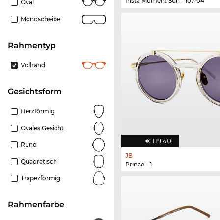
Insta Moment Sun - 107-04
Oval
Monoscheibe
Rahmentyp
Vollrand
Gesichtsform
Herzförmig
Ovales Gesicht
€ 119,40
Rund
JB
Quadratisch
Prince - 1
Trapezförmig
Rahmenfarbe