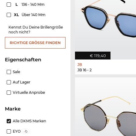
L
136 - 140 Mm
XL
Über 140 Mm
Kennst Du Deine Brillengröße
noch nicht?
RICHTIGE GRÖSSE FINDEN
€ 119,40
Eigenschaften
JB
JB 16 - 2
Sale
Auf Lager
Virtuelle Anprobe
Marke
Alle DKMS Marken
EYO