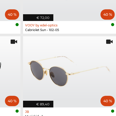
40 %
40 %
€ 72,00
VOOY by edel-optics
Cabriolet Sun - 102-05
40 %
40 %
€ 89,40
JB