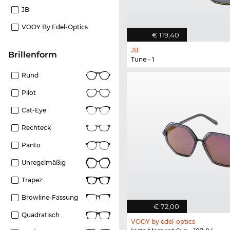
JB
VOOY By Edel-Optics
€ 119,40
JB
Brillenform
Tune - 1
Rund
Pilot
Cat-Eye
Rechteck
Panto
Unregelmäßig
Trapez
Browline-Fassung
€ 72,00
Quadratisch
VOOY by edel-optics