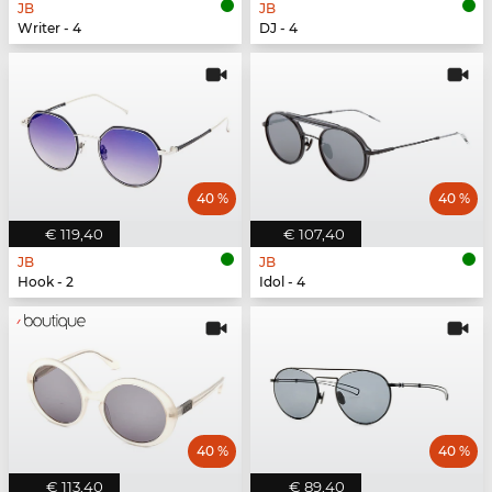
JB
JB
Writer - 4
DJ - 4
40 %
40 %
€ 119,40
€ 107,40
JB
JB
Hook - 2
Idol - 4
40 %
40 %
€ 113,40
€ 89,40