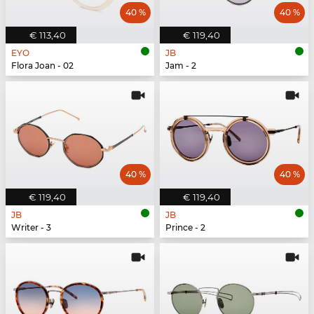
40 %
40 %
€ 113,40
€ 119,40
EYO
JB
Flora Joan - 02
Jam - 2
40 %
40 %
€ 119,40
€ 119,40
JB
JB
Writer - 3
Prince - 2