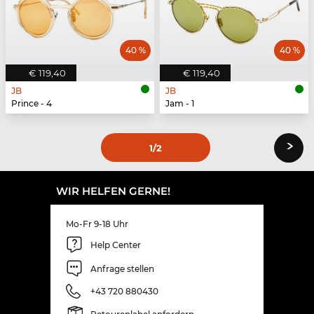
40 %
40 %
€ 119,40
€ 119,40
JB
JB
Prince - 4
Jam - 1
›
1
/2
WIR HELFEN GERNE!
Mo-Fr 9-18 Uhr
Help Center
Anfrage stellen
+43 720 880430