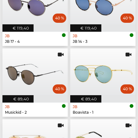
40 %
40 %
€ 119,40
€ 119,40
JB
JB
JB 17 - 4
JB 14 - 3
40 %
40 %
€ 89,40
€ 89,40
JB
JB
Musickid - 2
Boavista - 1