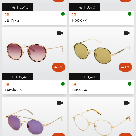
€ 119,40
€ 119,40
JB
JB
JB 14 - 2
Hook - 4
40 %
40 %
€ 107,40
€ 119,40
JB
JB
Lamia - 3
Tune - 4