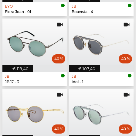
EYO
JB
Flora Joan - 01
Boavista - 4
40 %
40 %
€ 119,40
€ 107,40
JB
JB
JB 17 - 3
Idol - 1
40 %
40 %