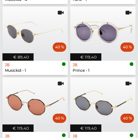
40 %
40 %
€ 89,40
€ 119,40
JB
JB
Musickid - 1
Prince - 1
40 %
40 %
€ 119,40
€ 119,40
JB
JB