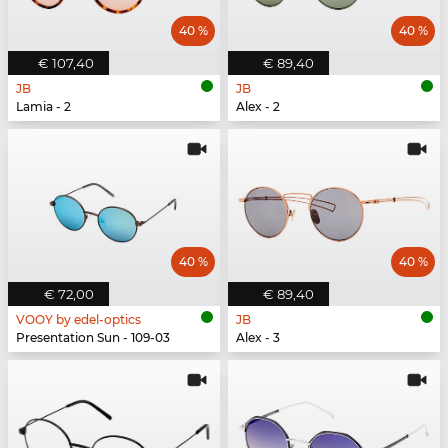
40 %
40 %
€ 107,40
€ 89,40
JB
JB
Lamia - 2
Alex - 2
40 %
40 %
€ 72,00
€ 89,40
VOOY by edel-optics
JB
Presentation Sun - 109-03
Alex - 3