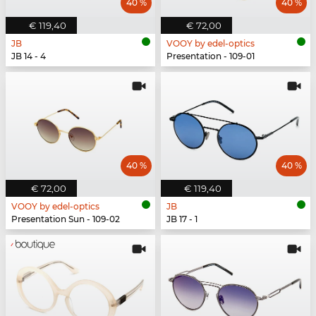
40 %
40 %
€ 119,40
€ 72,00
JB
VOOY by edel-optics
JB 14 - 4
Presentation - 109-01
40 %
40 %
€ 72,00
€ 119,40
VOOY by edel-optics
JB
Presentation Sun - 109-02
JB 17 - 1