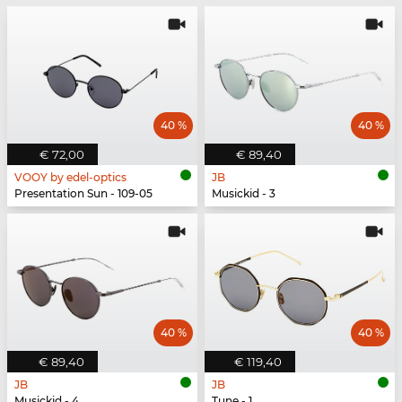
40 %
40 %
€ 72,00
€ 89,40
VOOY by edel-optics
JB
Presentation Sun - 109-05
Musickid - 3
40 %
40 %
€ 89,40
€ 119,40
JB
JB
Musickid - 4
Tune - 1