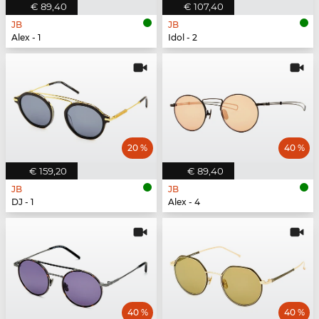
€ 89,40
€ 107,40
JB
JB
Alex - 1
Idol - 2
20 %
40 %
€ 159,20
€ 89,40
JB
JB
DJ - 1
Alex - 4
40 %
40 %