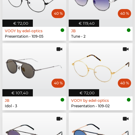
40 %
40 %
€ 72,00
€ 119,40
VOOY by edel-optics
JB
Presentation - 109-05
Tune - 2
40 %
40 %
€ 107,40
€ 72,00
JB
VOOY by edel-optics
Idol - 3
Presentation - 109-02