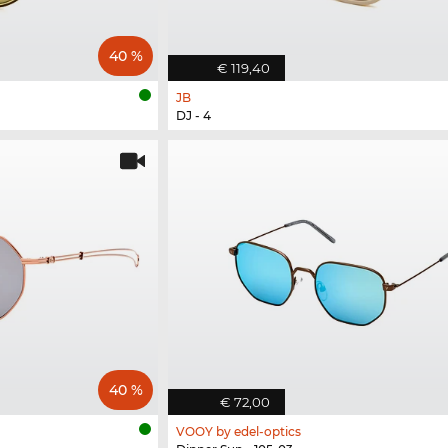
40 %
€ 119,40
JB
DJ - 4
40 %
€ 72,00
VOOY by edel-optics