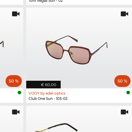
Toni Vegas Sun - 02
50 %
50 %
€ 60,00
VOOY by edel-optics
Club One Sun - 103-02