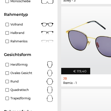
Soley - 3
Monoscheibe
Rahmentyp
Vollrand
Halbrand
Rahmenlos
Gesichtsform
Herzförmig
€ 119,40
Ovales Gesicht
JB
Rund
Remix - 1
Quadratisch
Trapezförmig