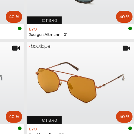
40 %
40 %
€ 113,40
EYO
Juergen Altmann - 01
40 %
40 %
€ 113,40
EYO