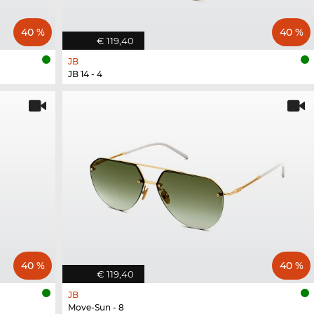
40 %
40 %
€ 119,40
JB
JB 14 - 4
40 %
40 %
€ 119,40
JB
Move-Sun - 8