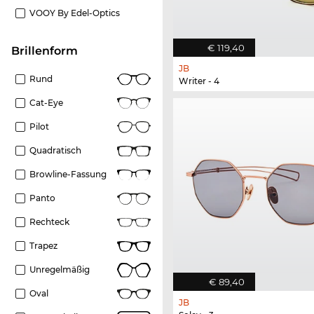
VOOY By Edel-Optics
€ 119,40
Brillenform
JB
Rund
Writer - 4
Cat-Eye
Pilot
Quadratisch
Browline-Fassung
Panto
Rechteck
Trapez
Unregelmäßig
€ 89,40
Oval
JB