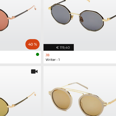
40 %
€ 119,40
JB
Writer - 1