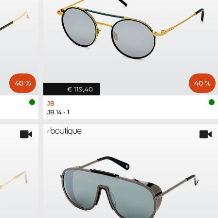
40 %
40 %
€ 119,40
JB
JB 14 - 1