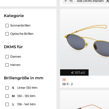
Alle DKMS Marken
75
Kategorie
Sonnenbrillen
Optische Brillen
DKMS für
Damen
Herren
€ 107,40
Brillengröße in mm
JB
JB 11 - 2
S
Unter 130 Mm
M
130 - 135 Mm
L
136 - 140 Mm