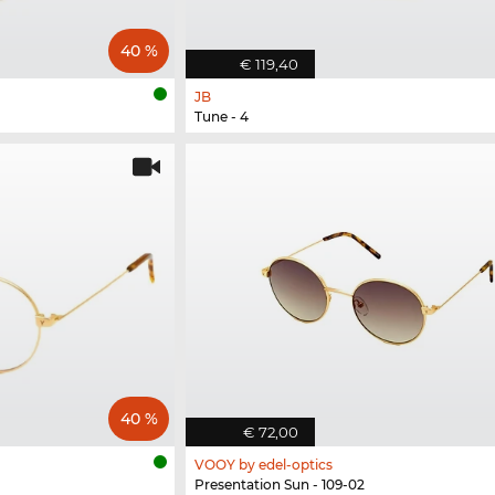
40 %
€ 119,40
JB
Tune - 4
40 %
€ 72,00
VOOY by edel-optics
Presentation Sun - 109-02