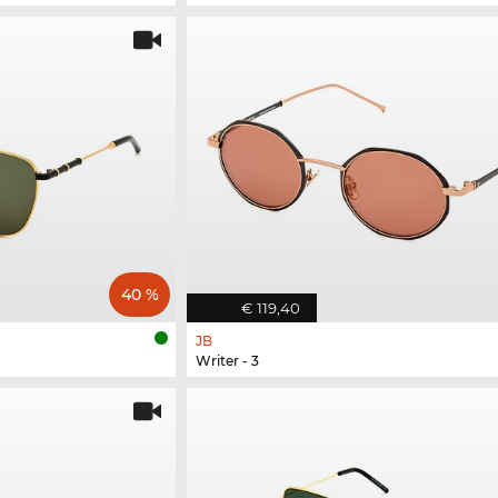
40 %
€ 119,40
JB
Writer - 3