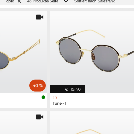
gold
40 %
€ 119,40
JB
Tune - 1