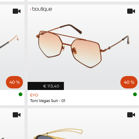
40 %
40 %
€ 113,40
EYO
Toni Vegas Sun - 01