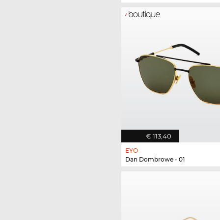
€ 113,40
EYO
Dan Dombrowe - 01