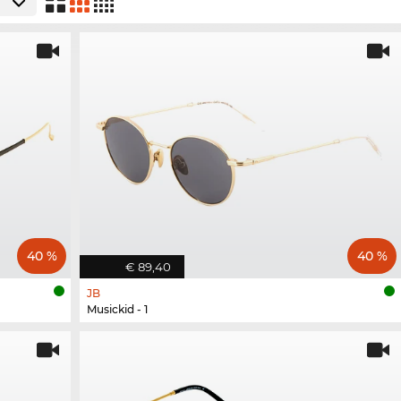
40 %
40 %
€ 89,40
JB
Musickid - 1