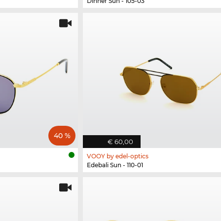
Dinner Sun - 105-03
40 %
€ 60,00
VOOY by edel-optics
Edebali Sun - 110-01