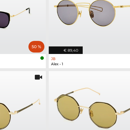
50 %
€ 89,40
JB
Alex - 1