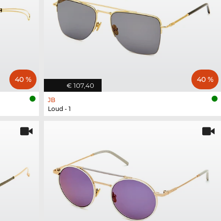
40 %
40 %
€ 107,40
JB
Loud - 1