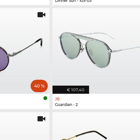
Dinner Sun - 105-03
40 %
€ 107,40
JB
Guardian - 2