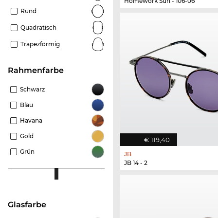
Homework Sun - 106-06
Rund
Quadratisch
Trapezförmig
Rahmenfarbe
Schwarz
Blau
Havana
Gold
€ 119,40
Grün
JB
JB 14 - 2
Glasfarbe