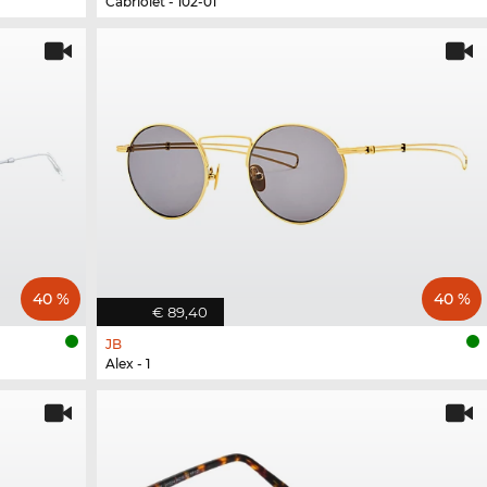
Cabriolet - 102-01
40 %
40 %
€ 89,40
JB
Alex - 1