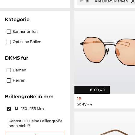
Alle DKMS Marken
81
Kategorie
Sonnenbrillen
Optische Brillen
DKMS für
Damen
Herren
€ 89,40
Brillengröße in mm
JB
Soley - 4
M
130 - 135 Mm
Kennst Du Deine Brillengröße
noch nicht?