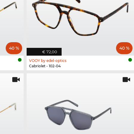
40 %
40 %
€ 72,00
VOOY by edel-optics
Cabriolet - 102-04