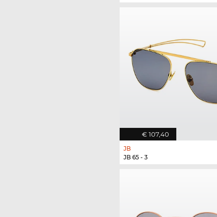
€ 107,40
JB
JB 65 - 3