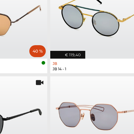
40 %
€ 119,40
JB
JB 14 - 1