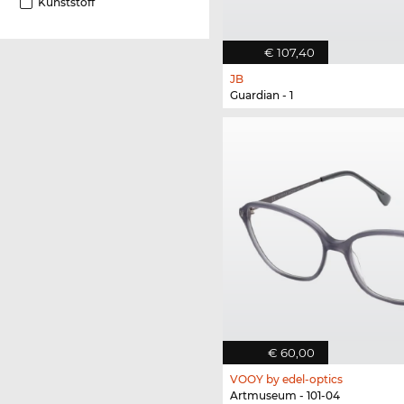
Kunststoff
€ 107,40
JB
Guardian - 1
€ 60,00
VOOY by edel-optics
Artmuseum - 101-04