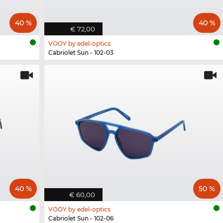
40 %
40 %
€ 72,00
VOOY by edel-optics
Cabriolet Sun - 102-03
40 %
50 %
€ 60,00
VOOY by edel-optics
Cabriolet Sun - 102-06