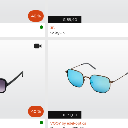
40 %
€ 89,40
JB
Soley - 3
40 %
€ 72,00
VOOY by edel-optics