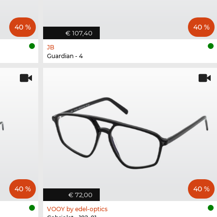
40 %
40 %
€ 107,40
JB
Guardian - 4
40 %
40 %
€ 72,00
VOOY by edel-optics