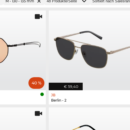
M - 130 - 135 mm
40 %
€ 59,40
JB
Berlin - 2