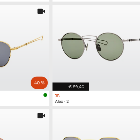
40 %
€ 89,40
JB
Alex - 2