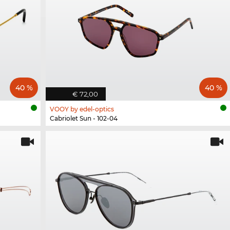
40 %
40 %
€ 72,00
VOOY by edel-optics
Cabriolet Sun - 102-04