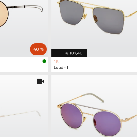
40 %
€ 107,40
JB
Loud - 1