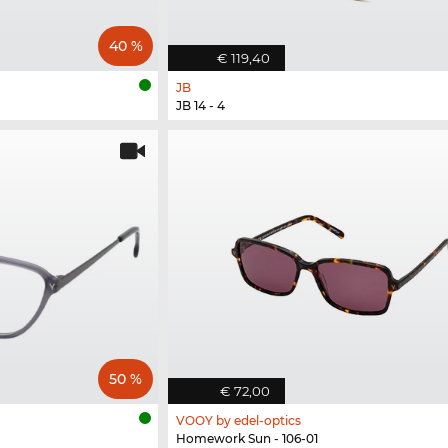
40 %
€ 119,40
JB
JB 14 - 4
50 %
€ 72,00
VOOY by edel-optics
Homework Sun - 106-01