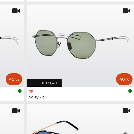
40 %
40 %
€ 89,40
JB
Soley - 2