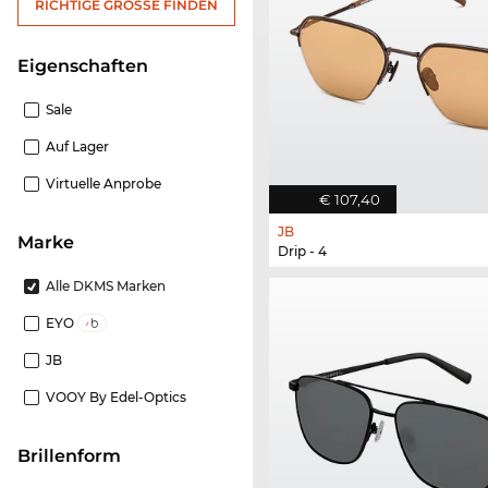
RICHTIGE GRÖSSE FINDEN
Eigenschaften
Sale
Auf Lager
Virtuelle Anprobe
€ 107,40
JB
Marke
Drip - 4
Alle DKMS Marken
EYO
JB
VOOY By Edel-Optics
Brillenform