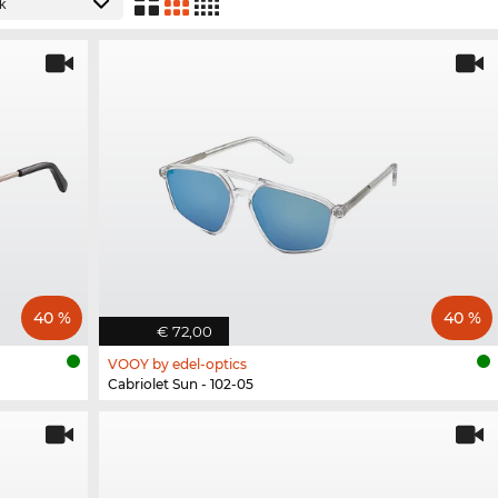
40 %
40 %
€ 72,00
VOOY by edel-optics
Cabriolet Sun - 102-05