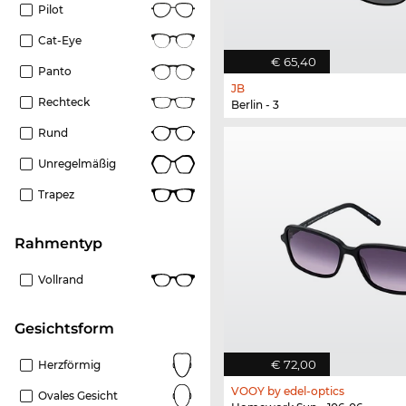
Pilot
Cat-Eye
€ 65,40
Panto
JB
Rechteck
Berlin - 3
Rund
Unregelmäßig
Trapez
Rahmentyp
Vollrand
Gesichtsform
€ 72,00
Herzförmig
VOOY by edel-optics
Ovales Gesicht