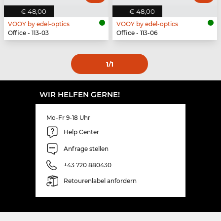
€ 48,00
€ 48,00
VOOY by edel-optics
VOOY by edel-optics
Office - 113-03
Office - 113-06
1
/1
WIR HELFEN GERNE!
Mo-Fr 9-18 Uhr
Help Center
Anfrage stellen
+43 720 880430
Retourenlabel anfordern