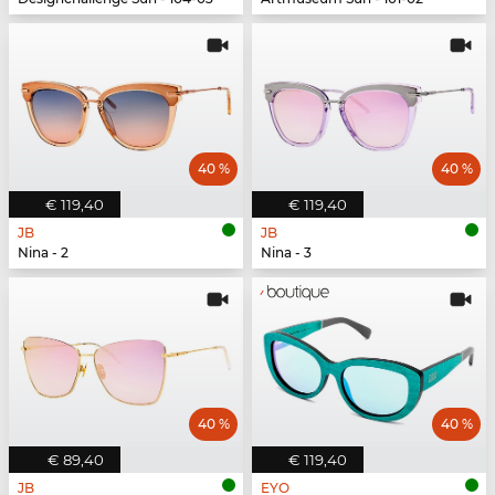
40 %
40 %
€ 119,40
€ 119,40
JB
JB
Nina - 2
Nina - 3
40 %
40 %
€ 89,40
€ 119,40
JB
EYO