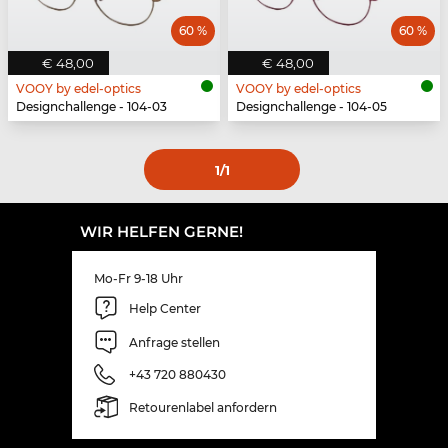
60 %
60 %
€ 48,00
€ 48,00
VOOY by edel-optics
VOOY by edel-optics
Designchallenge - 104-03
Designchallenge - 104-05
1
/1
WIR HELFEN GERNE!
Mo-Fr 9-18 Uhr
Help Center
Anfrage stellen
+43 720 880430
Retourenlabel anfordern