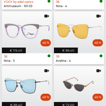
VOOY by edel-optics
JB
Artmuseum - 101-03
Nina - 4
40 %
40 %
€ 119,40
€ 89,40
JB
JB
Nina - 3
Avelina - 4
40 %
40 %
€ 89,40
€ 72,00