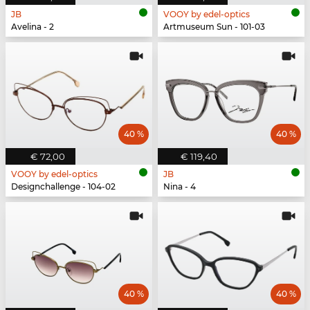
JB
VOOY by edel-optics
Avelina - 2
Artmuseum Sun - 101-03
40 %
40 %
€ 72,00
€ 119,40
VOOY by edel-optics
JB
Designchallenge - 104-02
Nina - 4
40 %
40 %