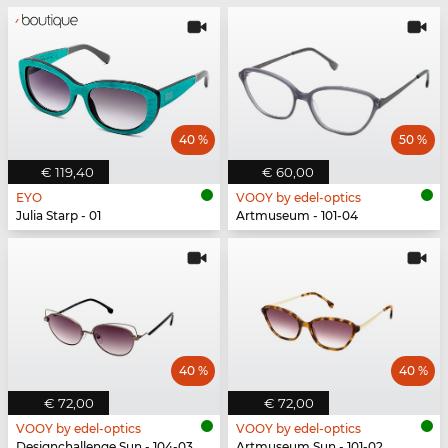
40 %
50 %
€ 119,40
€ 60,00
EYO
VOOY by edel-optics
Julia Starp - 01
Artmuseum - 101-04
40 %
40 %
€ 72,00
€ 72,00
VOOY by edel-optics
VOOY by edel-optics
Designchallenge Sun - 104-03
Artmuseum Sun - 101-02