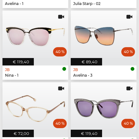
Avelina - 1
Julia Starp - 02
40 %
40 %
€ 119,40
€ 89,40
JB
JB
Nina - 1
Avelina - 3
40 %
40 %
€ 72,00
€ 119,40