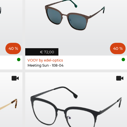
40 %
40 %
€ 72,00
VOOY by edel-optics
Meeting Sun - 108-04