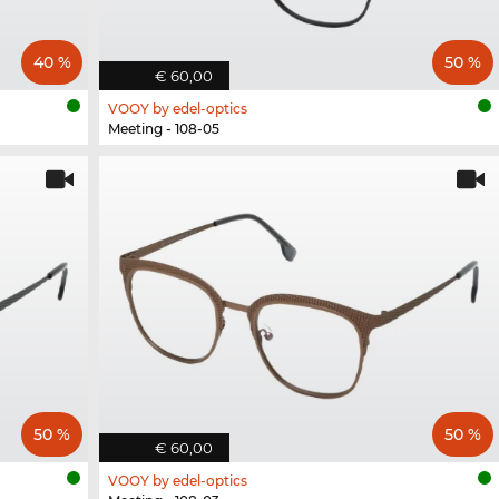
40 %
50 %
€ 60,00
VOOY by edel-optics
Meeting - 108-05
50 %
50 %
€ 60,00
VOOY by edel-optics