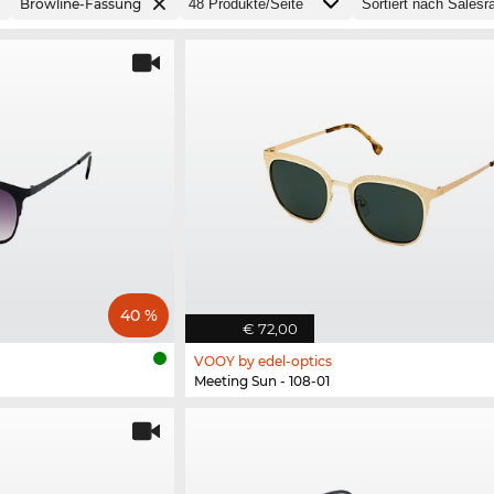
Browline-Fassung
40 %
€ 72,00
VOOY by edel-optics
Meeting Sun - 108-01