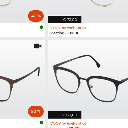
40 %
€ 72,00
VOOY by edel-optics
Meeting - 108-01
50 %
€ 60,00
VOOY by edel-optics