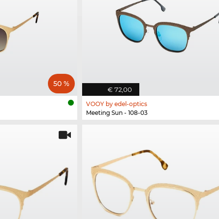
50 %
€ 72,00
VOOY by edel-optics
Meeting Sun - 108-03