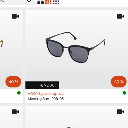
40 %
40 %
€ 72,00
VOOY by edel-optics
Meeting Sun - 108-05