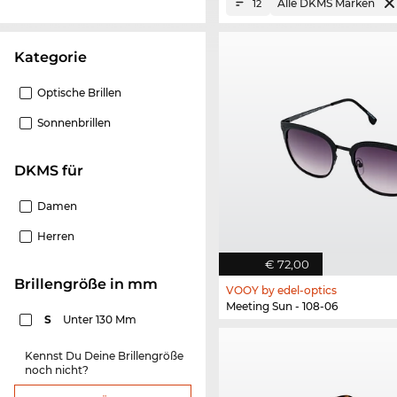
Alle DKMS Marken
12
Kategorie
Optische Brillen
Sonnenbrillen
DKMS für
Damen
Herren
€ 72,00
Brillengröße in mm
VOOY by edel-optics
Meeting Sun - 108-06
S
Unter 130 Mm
Kennst Du Deine Brillengröße
noch nicht?