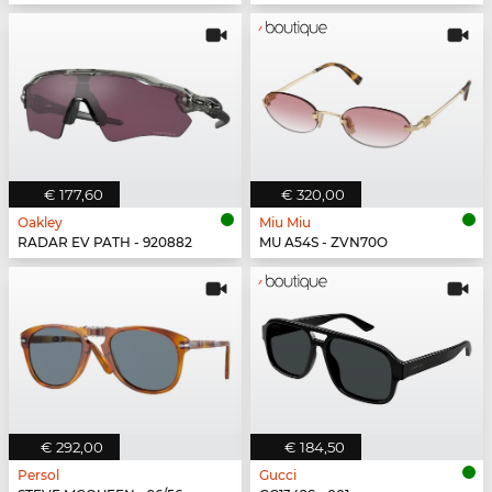
€ 177,60
€ 320,00
Oakley
Miu Miu
RADAR EV PATH - 920882
MU A54S - ZVN70O
€ 292,00
€ 184,50
Persol
Gucci