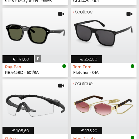
STEVE MCQUEEN - 96/56
GG1342S - 001
€ 141,60
P
€ 232,00
Ray-Ban
Tom Ford
RB4458D - 601/9A
Fletcher - 01A
€ 105,60
€ 175,20
Oakley
Marc Jacobs