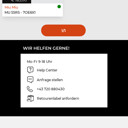
€ 185,00
Miu Miu
MU 55RS - 7OE6X1
1
/1
WIR HELFEN GERNE!
Mo-Fr 9-18 Uhr
Help Center
Anfrage stellen
+43 720 880430
Retourenlabel anfordern