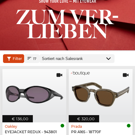
Filter
17
€ 136,00
€ 320,00
Oakley
Prada
EYEJACKET REDUX - 943801
PR A16S - 18T70F