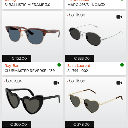
SI BALLISTIC M FRAME 3.0 - 914652
MARC 496/S - NOA/3X
€ 152,00
€ 333,00
Ray-Ban
Saint Laurent
CLUBMASTER REVERSE - 13983A
SL 799 - 002
€ 360,00
€ 378,00