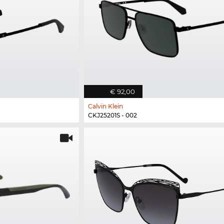
€ 92,00
Calvin Klein
CKJ25201S - 002