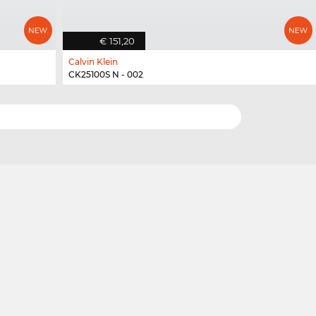
€ 151,20
Calvin Klein
CK25100S N - 002