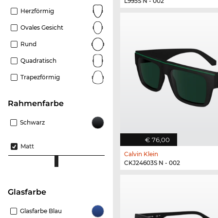
L995S N - 002
Herzförmig
Ovales Gesicht
Rund
Quadratisch
Trapezförmig
Rahmenfarbe
Schwarz
€ 76,00
Matt
Calvin Klein
CKJ24603S N - 002
Glasfarbe
Glasfarbe Blau