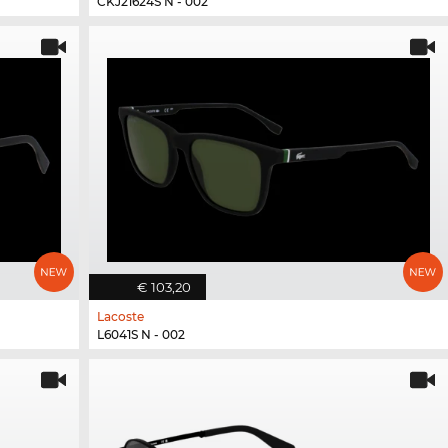
CKJ21624S N - 002
€ 103,20
Lacoste
L6041S N - 002