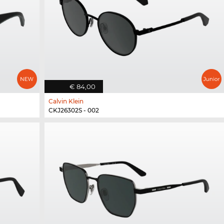
€ 84,00
Calvin Klein
CKJ26302S - 002