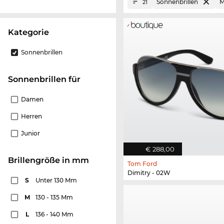
Sonnenbrillen
M
21
Kategorie
Sonnenbrillen
Sonnenbrillen für
Damen
Herren
Junior
€ 288,00
Brillengröße in mm
Tom Ford
Dimitry - 02W
S
Unter 130 Mm
M
130 - 135 Mm
L
136 - 140 Mm