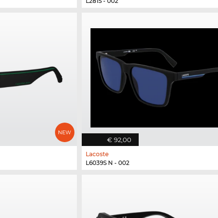
L281S - 002
€ 92,00
Lacoste
L6039S N - 002