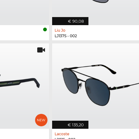
€ 90,08
Liu Jo
LJ137S - 002
€ 135,20
Lacoste