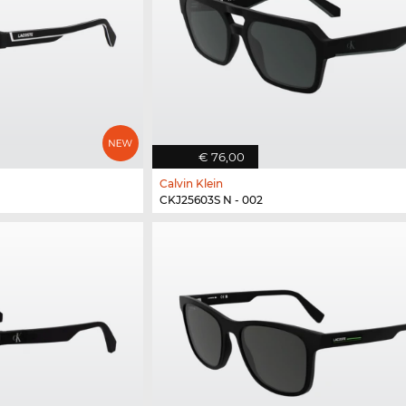
€ 76,00
Calvin Klein
CKJ25603S N - 002