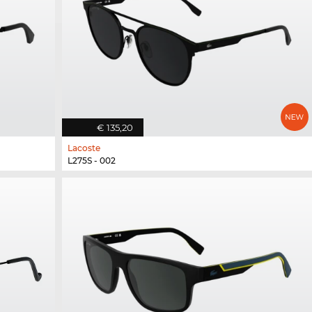
€ 135,20
Lacoste
L275S - 002