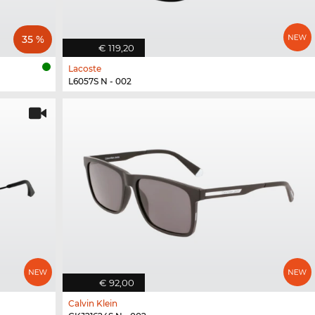
35 %
€ 119,20
Lacoste
L6057S N - 002
€ 92,00
Calvin Klein