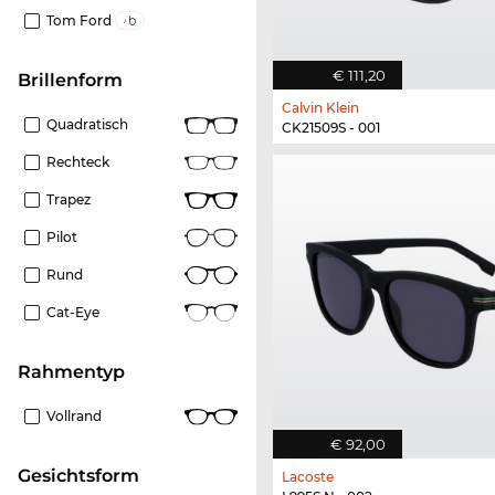
Tom Ford
€ 111,20
Brillenform
Calvin Klein
Quadratisch
CK21509S - 001
Rechteck
Trapez
Pilot
Rund
Cat-Eye
Rahmentyp
Vollrand
€ 92,00
Gesichtsform
Lacoste