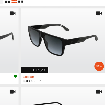
€ 119,20
Lacoste
L6085S - 002