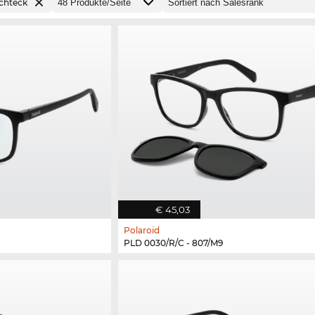
chteck
€ 45,03
Polaroid
PLD 0030/R/C - 807/M9