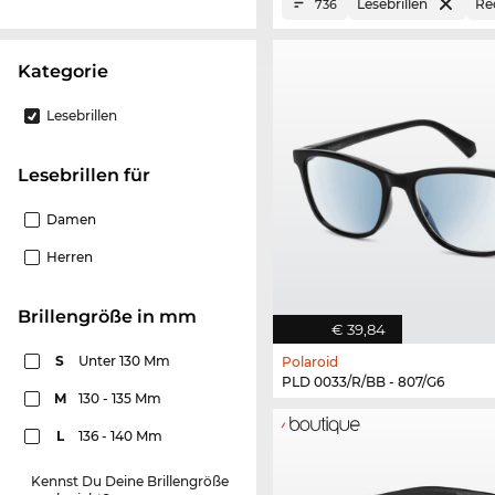
Lesebrillen
Re
736
Kategorie
Lesebrillen
Lesebrillen für
Damen
Herren
Brillengröße in mm
€ 39,84
S
Unter 130 Mm
Polaroid
PLD 0033/R/BB - 807/G6
M
130 - 135 Mm
L
136 - 140 Mm
Kennst Du Deine Brillengröße