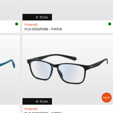
€ 39,84
Polaroid
PLD 0035/R/BB - PJP/G6
€ 39,84
Polaroid