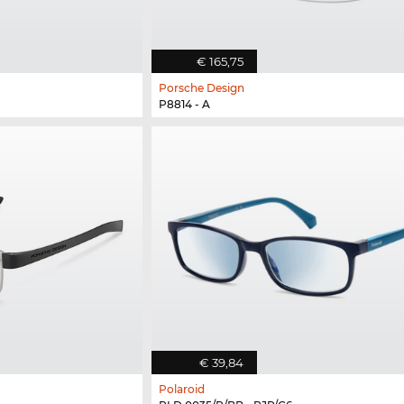
€ 165,75
Porsche Design
P8814 - A
€ 39,84
Polaroid