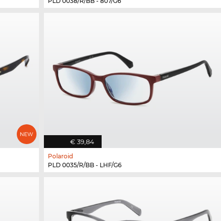
PLD 0038/R/BB - 807/G6
€ 39,84
Polaroid
PLD 0035/R/BB - LHF/G6