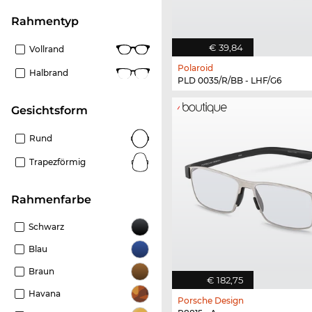
Rahmentyp
€ 39,84
Vollrand
Polaroid
Halbrand
PLD 0035/R/BB - LHF/G6
Gesichtsform
Rund
Trapezförmig
Rahmenfarbe
Schwarz
Blau
Braun
€ 182,75
Havana
Porsche Design