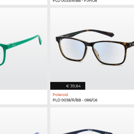
PLD 0035/R/BB - PJP/G6
€ 39,84
Polaroid
PLD 0038/R/BB - 086/G6