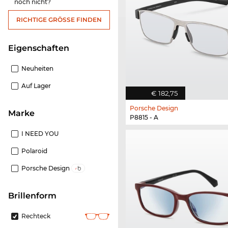
noch nicht?
RICHTIGE GRÖSSE FINDEN
Eigenschaften
Neuheiten
Auf Lager
€ 182,75
Porsche Design
Marke
P8815 - A
I NEED YOU
Polaroid
Porsche Design
Brillenform
Rechteck