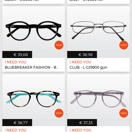
€ 39,68
€ 38,98
I NEED YOU
I NEED YOU
BLUEBREAKER FASHION - BLUEBR Fashion G79400 s...
CLUB - L G29900 gun
€ 38,77
€ 37,33
I NEED YOU
I NEED YOU