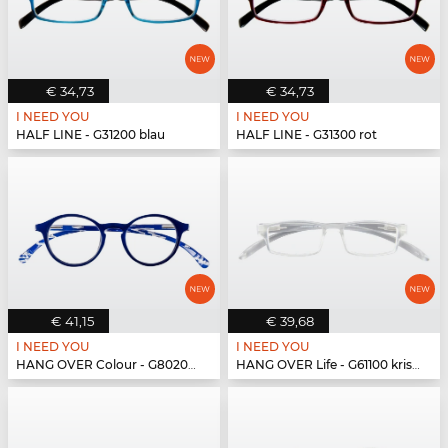
€ 34,73
€ 34,73
I NEED YOU
I NEED YOU
HALF LINE - G31200 blau
HALF LINE - G31300 rot
€ 41,15
€ 39,68
I NEED YOU
I NEED YOU
HANG OVER Colour - G80200 blau
HANG OVER Life - G61100 kristall