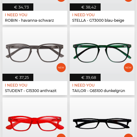
€ 34,73
€ 38,42
I NEED YOU
I NEED YOU
ROBIN - havanna-schwarz
STELLA - G73000 blau-beige
€ 37,25
€ 39,68
I NEED YOU
I NEED YOU
STUDENT - G15300 anthrazit
TAILOR - G65100 dunkelgrün