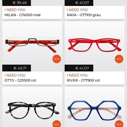
€ 39,46
€ 41,07
I NEED YOU
I NEED YOU
MILAN - G74500 rosé
NAYA - G77100 grau
€ 45,71
€ 41,07
I NEED YOU
I NEED YOU
OTTO - G25500 rot
RIVER - G77900 rot