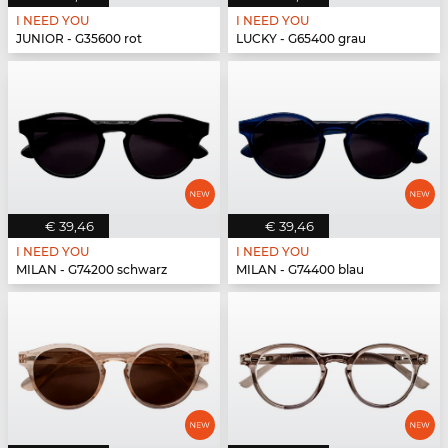
I NEED YOU
I NEED YOU
JUNIOR - G35600 rot
LUCKY - G65400 grau
€ 39,46
€ 39,46
I NEED YOU
I NEED YOU
MILAN - G74200 schwarz
MILAN - G74400 blau