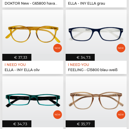
DOKTOR New - G65800 havanna-türkis
ELLA - INY ELLA grau
€ 37,33
€ 34,73
I NEED YOU
I NEED YOU
ELLA - INY ELLA oliv
FEELING - G15800 blau-weiß
€ 34,73
€ 35,77