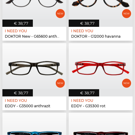
€ 38,77
€ 38,77
I NEED YOU
I NEED YOU
DOKTOR New - G65600 anthrazit
DOKTOR - G12000 havanna
€ 38,77
€ 38,77
I NEED YOU
I NEED YOU
EDDY - G35000 anthrazit
EDDY - G35300 rot