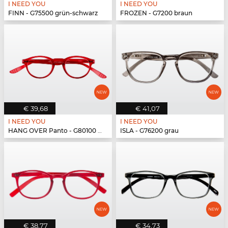
I NEED YOU
I NEED YOU
FINN - G75500 grün-schwarz
FROZEN - G7200 braun
€ 39,68
€ 41,07
I NEED YOU
I NEED YOU
HANG OVER Panto - G80100 rot
ISLA - G76200 grau
€ 38,77
€ 34,73