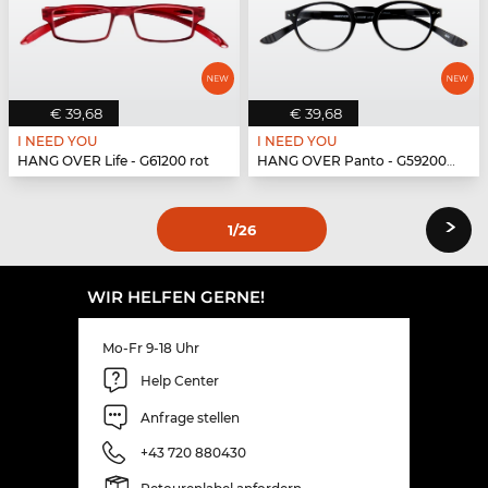
€ 39,68
€ 39,68
I NEED YOU
I NEED YOU
HANG OVER Life - G61200 rot
HANG OVER Panto - G59200 schwarz
›
1
/26
WIR HELFEN GERNE!
Mo-Fr 9-18 Uhr
Help Center
Anfrage stellen
+43 720 880430