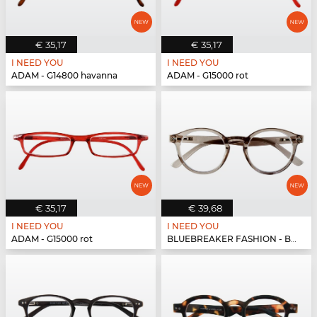
€ 35,17
€ 35,17
I NEED YOU
I NEED YOU
ADAM - G14800 havanna
ADAM - G15000 rot
€ 35,17
€ 39,68
I NEED YOU
I NEED YOU
ADAM - G15000 rot
BLUEBREAKER FASHION - BLUEBR Fashion G79600 grau