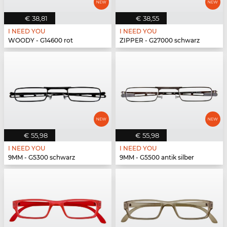
€ 38,81
€ 38,55
I NEED YOU
I NEED YOU
WOODY - G14600 rot
ZIPPER - G27000 schwarz
€ 55,98
€ 55,98
I NEED YOU
I NEED YOU
9MM - G5300 schwarz
9MM - G5500 antik silber