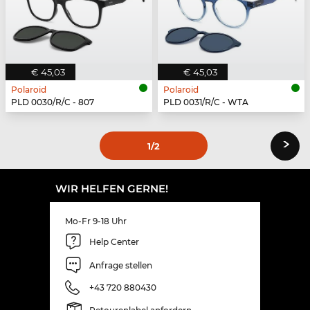
€ 45,03
€ 45,03
Polaroid
Polaroid
PLD 0030/R/C - 807
PLD 0031/R/C - WTA
›
1
/2
WIR HELFEN GERNE!
Mo-Fr 9-18 Uhr
Help Center
Anfrage stellen
+43 720 880430