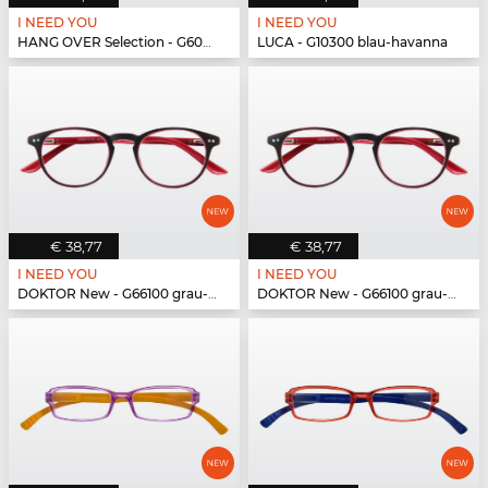
I NEED YOU
I NEED YOU
HANG OVER Selection - G60200 schwarz-weiß
LUCA - G10300 blau-havanna
€ 38,77
€ 38,77
I NEED YOU
I NEED YOU
DOKTOR New - G66100 grau-rot
DOKTOR New - G66100 grau-rot