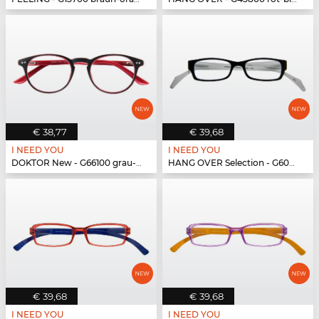
€ 38,77
€ 39,68
I NEED YOU
I NEED YOU
DOKTOR New - G66100 grau-rot
HANG OVER Selection - G60200 schwarz-weiß
€ 39,68
€ 39,68
I NEED YOU
I NEED YOU