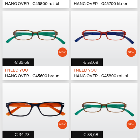
HANG OVER - G45800 rot-blau
HANG OVER - G45700 lila-orange
€ 39,68
€ 39,68
I NEED YOU
I NEED YOU
HANG OVER - G45600 braun-türkis
HANG OVER - G45800 rot-blau
€ 34,73
€ 39,68