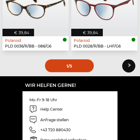
€ 39,84
€ 39,84
Polaroid
Polaroid
PLD 0036/R/BB - 086/G6
PLD 0028/R/BB - LHF/G6
›
1
/5
WIR HELFEN GERNE!
Mo-Fr 9-18 Uhr
Help Center
Anfrage stellen
+43 720 880430