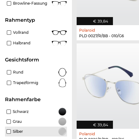
Browline-Fassung
Rahmentyp
€ 39,84
Polaroid
Vollrand
PLD 0027/R/BB - 010/G6
Halbrand
Gesichtsform
Rund
Trapezförmig
Rahmenfarbe
Schwarz
Grau
€ 39,84
Silber
Polaroid