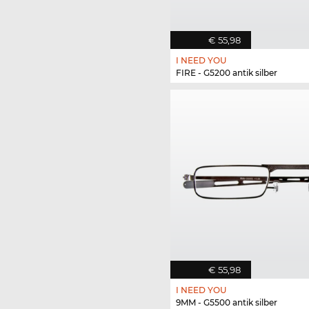
€ 55,98
I NEED YOU
FIRE - G5200 antik silber
€ 55,98
I NEED YOU
9MM - G5500 antik silber