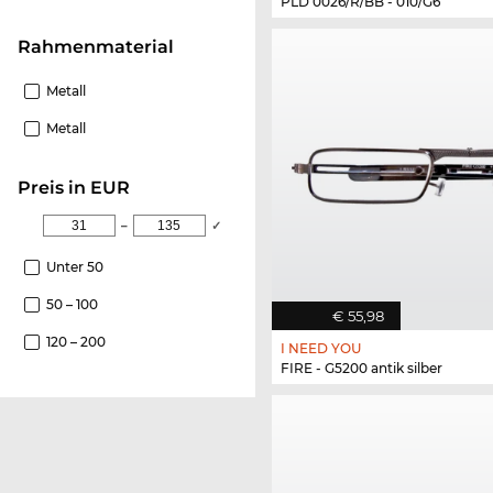
PLD 0026/R/BB - 010/G6
Rahmenmaterial
Metall
Metall
Preis in EUR
–
✓
Unter 50
50 – 100
€ 55,98
120 – 200
I NEED YOU
FIRE - G5200 antik silber