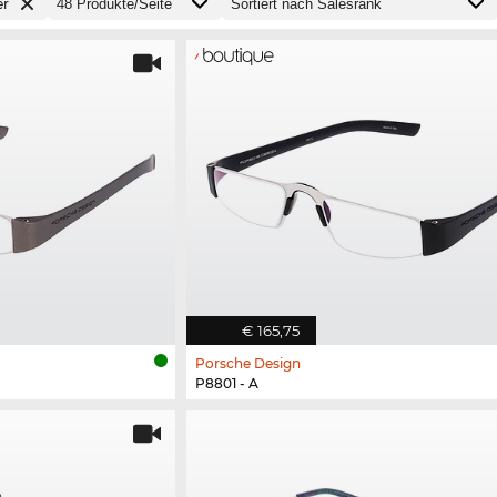
er
€ 165,75
Porsche Design
P8801 - A