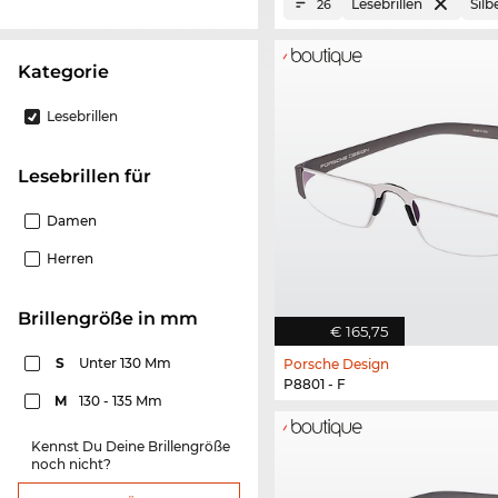
Lesebrillen
Silb
26
Kategorie
Lesebrillen
Lesebrillen für
Damen
Herren
Brillengröße in mm
€ 165,75
S
Unter 130 Mm
Porsche Design
P8801 - F
M
130 - 135 Mm
Kennst Du Deine Brillengröße
noch nicht?