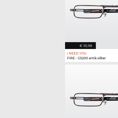
€ 55,98
I NEED YOU
FIRE - G5200 antik silber