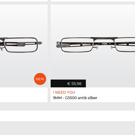
€ 55,98
I NEED YOU
9MM - G5500 antik silber