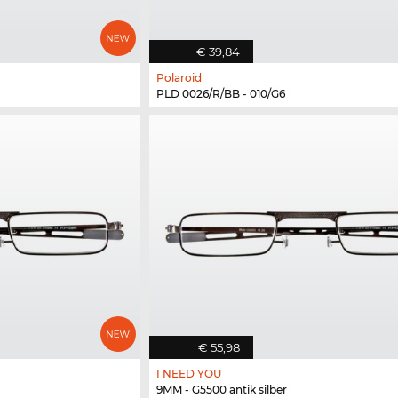
€ 39,84
Polaroid
PLD 0026/R/BB - 010/G6
€ 55,98
I NEED YOU
9MM - G5500 antik silber