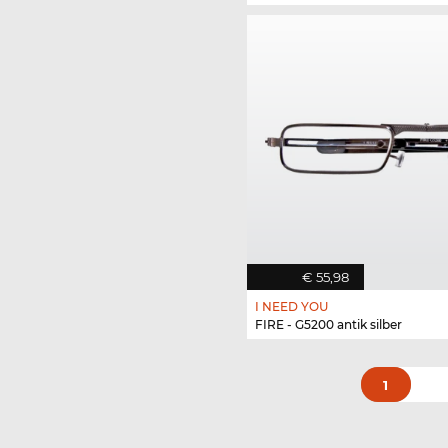
€ 55,98
I NEED YOU
FIRE - G5200 antik silber
1