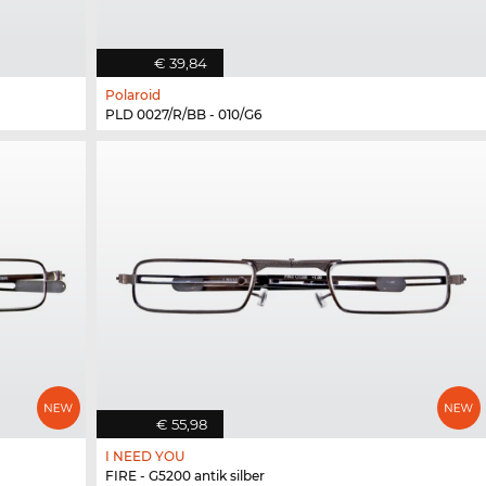
€ 39,84
Polaroid
PLD 0027/R/BB - 010/G6
€ 55,98
I NEED YOU
FIRE - G5200 antik silber