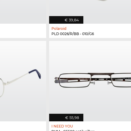
€ 39,84
Polaroid
PLD 0026/R/BB - 010/G6
€ 55,98
I NEED YOU