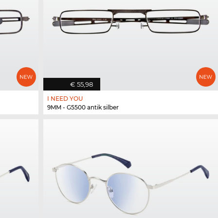
€ 55,98
I NEED YOU
9MM - G5500 antik silber