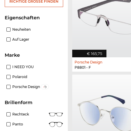
RICHTIGE GRÖSSE FINDEN
Eigenschaften
Neuheiten
Auf Lager
€ 165,75
Marke
Porsche Design
I NEED YOU
P8801 - F
Polaroid
Porsche Design
Brillenform
Rechteck
Panto