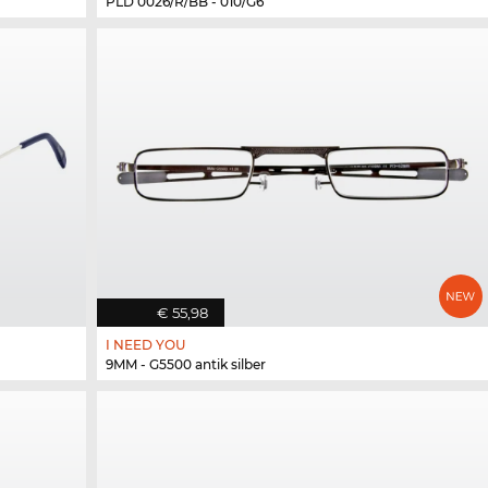
PLD 0026/R/BB - 010/G6
€ 55,98
I NEED YOU
9MM - G5500 antik silber