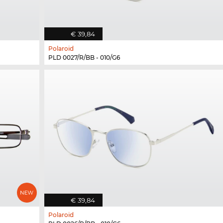
€ 39,84
Polaroid
PLD 0027/R/BB - 010/G6
€ 39,84
Polaroid