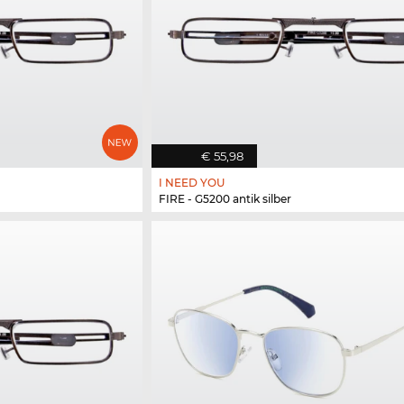
€ 55,98
I NEED YOU
FIRE - G5200 antik silber