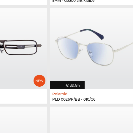
9MM - G5500 antik silber
€ 39,84
Polaroid
PLD 0026/R/BB - 010/G6