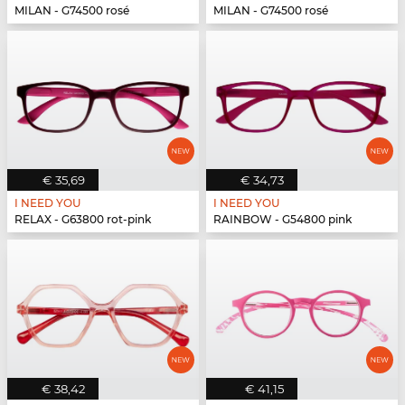
MILAN - G74500 rosé
MILAN - G74500 rosé
€ 35,69
€ 34,73
I NEED YOU
I NEED YOU
RELAX - G63800 rot-pink
RAINBOW - G54800 pink
€ 38,42
€ 41,15