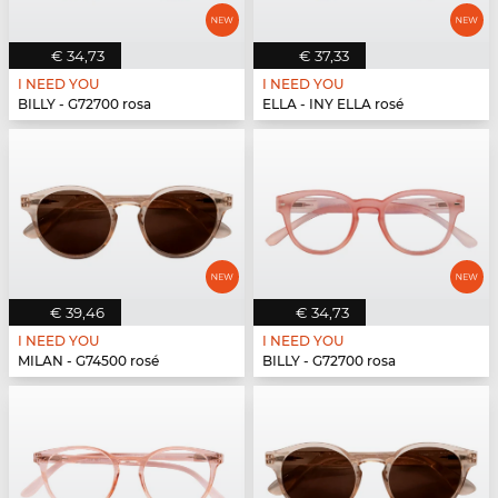
€ 34,73
€ 37,33
I NEED YOU
I NEED YOU
BILLY - G72700 rosa
ELLA - INY ELLA rosé
€ 39,46
€ 34,73
I NEED YOU
I NEED YOU
MILAN - G74500 rosé
BILLY - G72700 rosa