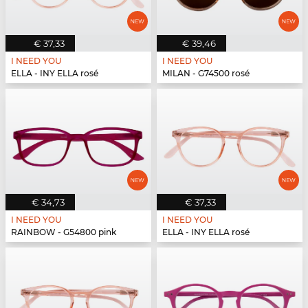
€ 37,33
€ 39,46
I NEED YOU
I NEED YOU
ELLA - INY ELLA rosé
MILAN - G74500 rosé
€ 34,73
€ 37,33
I NEED YOU
I NEED YOU
RAINBOW - G54800 pink
ELLA - INY ELLA rosé