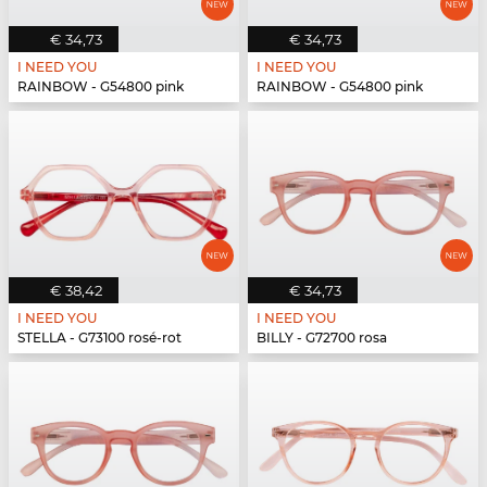
€ 34,73
€ 34,73
I NEED YOU
I NEED YOU
RAINBOW - G54800 pink
RAINBOW - G54800 pink
€ 38,42
€ 34,73
I NEED YOU
I NEED YOU
STELLA - G73100 rosé-rot
BILLY - G72700 rosa