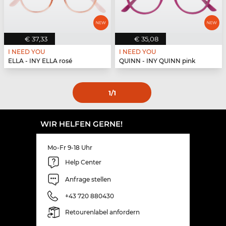
€ 37,33
€ 35,08
I NEED YOU
I NEED YOU
ELLA - INY ELLA rosé
QUINN - INY QUINN pink
1
/1
WIR HELFEN GERNE!
Mo-Fr 9-18 Uhr
Help Center
Anfrage stellen
+43 720 880430
Retourenlabel anfordern