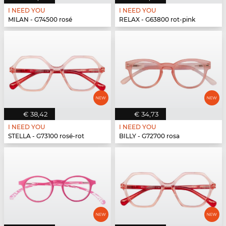
I NEED YOU
I NEED YOU
MILAN - G74500 rosé
RELAX - G63800 rot-pink
€ 38,42
€ 34,73
I NEED YOU
I NEED YOU
STELLA - G73100 rosé-rot
BILLY - G72700 rosa