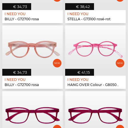
€ 34,73
€ 38,42
I NEED YOU
I NEED YOU
BILLY - G72700 rosa
STELLA - G73100 rosé-rot
€ 34,73
€ 41,15
I NEED YOU
I NEED YOU
BILLY - G72700 rosa
HANG OVER Colour - G80500 pink