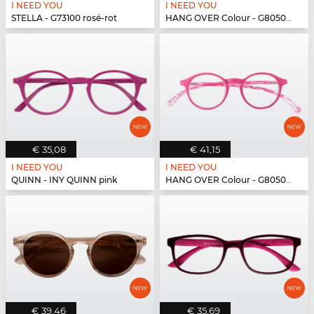
I NEED YOU
I NEED YOU
STELLA - G73100 rosé-rot
HANG OVER Colour - G80500 pink
€ 35,08
€ 41,15
I NEED YOU
I NEED YOU
QUINN - INY QUINN pink
HANG OVER Colour - G80500 pink
€ 39,46
€ 35,69